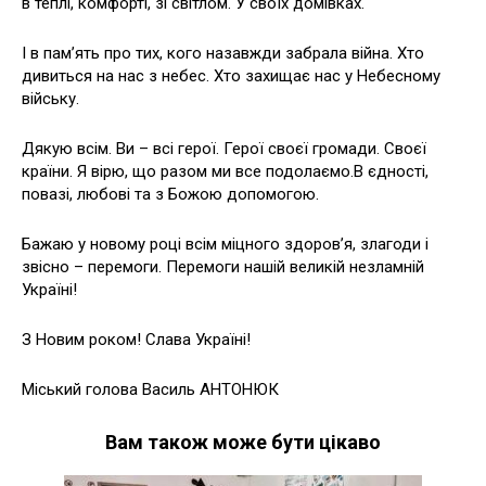
в теплі, комфорті, зі світлом. У своїх домівках.
І в пам’ять про тих, кого назавжди забрала війна. Хто
дивиться на нас з небес. Хто захищає нас у Небесному
війську.
Дякую всім. Ви – всі герої. Герої своєї громади. Своєї
країни. Я вірю, що разом ми все подолаємо.В єдності,
повазі, любові та з Божою допомогою.
Бажаю у новому році всім міцного здоров’я, злагоди і
звісно – перемоги. Перемоги нашій великій незламній
Україні!
З Новим роком! Слава Україні!
Міський голова Василь АНТОНЮК
Вам також може бути цікаво