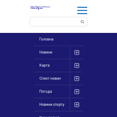
Перейти
к
контенту
Поиск:
Головна
Новини
Карта
Спект новин
Погода
Новини спорту