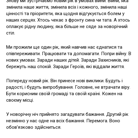
Знову ми зустрічаємо новий рік в умовах війни. Війни, яка
змінила наше життя, змінила всіх і кожного, змінила наші
цінності та пріоритети, яка щодня відгукується болем у
наших серцях. Хтось чекає з фронту сина чи тата. А хтось
оплакує рідну людину, яка більше не сяде за новорічний
стіл.
Ми прожили ще один рік, який навчив нас єднатися та
співпереживати. Працювати та допомагати. Попри війну. В
нових умовах. Заради наших дітей. Заради Захисників, які
бережуть наш спокій. Заради Героїв, які віддали життя.
Попереду новий рік. Він принесе нові виклики. Будуть і
радості, і будуть випробування. Головне, не втрачати віру.
Бути корисним своїй громаді та своїй країні. Кожен на
своєму місці.
У новорічну ніч прийнято загадувати бажання. Другий рік
незмінно у нас одне на всіх бажання. Перемога. Воно
обов’язково здійсниться.