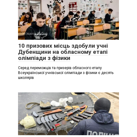
Новини Дубна
10 призових місць здобули учні
Дубенщини на обласному етапі
олімпіади з фізики
Серед переможців та призерів обласного етапу
Всеукраїнської учнівської олімпіади з фізики є десять
школярів
Новини Дубна