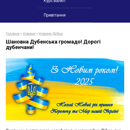
Курс валют
Привітання
Головна
»
Новини
»
Новини Дубна
Шановна Дубенська громадо! Дорогі
дубенчани!