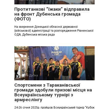
Протитанкові “їжаки” відправила
на фронт Дубенська громада
(ФОТО)
На звернення Донецької обласної державної
(військової) адміністрації та розпорядження Рівненської
ОДА, Дубенська міська рада
Новини Дубна
Спортсмени з Тараканівської
громади здобули призові місця на
Всеукраїнському турнірі з
армреслінгу
24-26 січня 2025р. пройшов Всеукраїнський турнір “Кубок