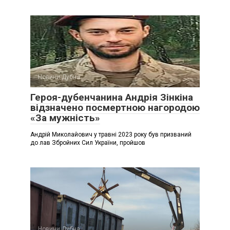
Новини Дубна
Героя-дубенчанина Андрія Зінкіна
відзначено посмертною нагородою
«За мужність»
Андрій Миколайович у травні 2023 року був призваний
до лав Збройних Сил України, пройшов
Новини Дубна