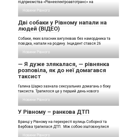
підприємства «Рівнеелектроавтотранс» на
Новини Рівного
Дві собаки у Рівному напали на
людей (ВІДЕО)
Собаки, яких власник вигулював без намордника та
повідка, напали на родину. Інцидент стався 26
Новини Рівного
— Я дуже злякалася, — рівнянка
розповіла, як до неї домагався
таксист
Галина Шарко зазнала сексуальних домагань з боку
таксиста. Трапилося це у перший день нового
Новини Рівного
У Рівному – ранкова ДТП
Вранці у Рівному на перехресті вулиць Соборної та
Вербова трапилася ДТП. Між собою зіштовхнулися
Новини Рівного