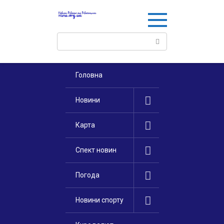
Перейти
к
контенту
Поиск:
Головна
Новини
Карта
Спект новин
Погода
Новини спорту