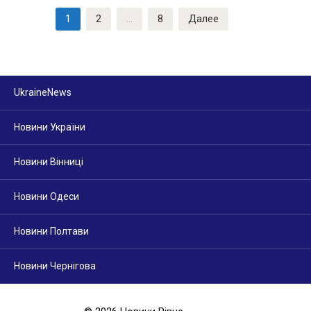
Пагинация
1
2
…
8
Далее
записей
UkraineNews
Новини України
Новини Вінниці
Новини Одеси
Новини Полтави
Новини Чернігова