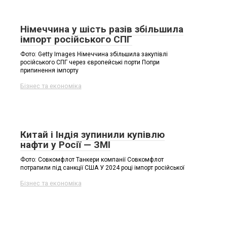
Німеччина у шість разів збільшила
імпорт російського СПГ
Фото: Getty Images Німеччина збільшила закупівлі
російського СПГ через європейські порти Попри
припинення імпорту
Бізнес та економіка
Китай і Індія зупинили купівлю
нафти у Росії — ЗМІ
Фото: Совкомфлот Танкери компанії Совкомфлот
потрапили під санкції США У 2024 році імпорт російської
Бізнес та економіка