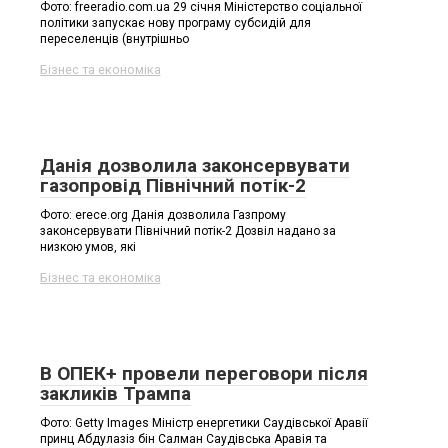
Фото: freeradio.com.ua 29 січня Міністерство соціальної
політики запускає нову програму субсидій для
переселенців (внутрішньо
Бізнес та економіка
Данія дозволила законсервувати
газопровід Північний потік-2
Фото: erece.org Данія дозволила Газпрому
законсервувати Північний потік-2 Дозвіл надано за
низкою умов, які
Бізнес та економіка
В ОПЕК+ провели переговори після
закликів Трампа
Фото: Getty Images Міністр енергетики Саудівської Аравії
принц Абдулазіз бін Салман Саудівська Аравія та