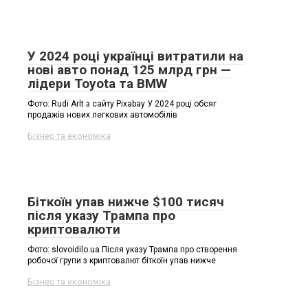
У 2024 році українці витратили на
нові авто понад 125 млрд грн —
лідери Toyota та BMW
Фото: Rudi Arlt з сайту Pixabay У 2024 році обсяг
продажів нових легкових автомобілів
Бізнес та економіка
Біткоїн упав нижче $100 тисяч
після указу Трампа про
криптовалюти
Фото: slovoidilo.ua Після указу Трампа про створення
робочої групи з криптовалют біткоїн упав нижче
Бізнес та економіка