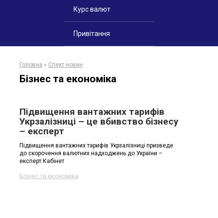
Курс валют
Привітання
Головна
»
Спект новин
Бізнес та економіка
Підвищення вантажних тарифів
Укрзалізниці – це вбивство бізнесу
– експерт
Підвищення вантажних тарифів Укрзалізниці призведе
до скорочення валютних надходжень до України –
експерт Кабінет
Бізнес та економіка