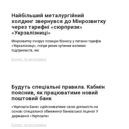
Найбільший металургійний
холдинг звернувся до Мінрозвитку
через тарифні «сюрпризи»
«Укрзалізниці»
Мінрозвитку ігнорує позицію бізнесу у питанні тарифів
«Укрзалізниці», попри ризик зупинки великих
підприємств, які
Бізнес та економіка
Будуть спеціальні правила. Кабмін
пояснив, як працюватиме новий
поштовий банк
«Укрпошта Банк» здійснюватиме свою діяльність на
основі спеціальної обмеженої банківської ліцензії У
державної «Укрпошти»
Бізнес та економіка