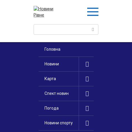
Перейти
к
контенту
Поиск:
Головна
Новини
Карта
Спект новин
Погода
Новини спорту