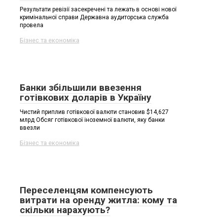
Результати ревізії засекречені та лежать в основі нової
кримінальної справи Державна аудиторська служба
провела
Бізнес та економіка
Банки збільшили ввезення
готівкових доларів в Україну
Чистий приплив готівкової валюти становив $14,627
млрд Обсяг готівкової іноземної валюти, яку банки
ввезли
Бізнес та економіка
Переселенцям компенсують
витрати на оренду житла: кому та
скільки нарахують?