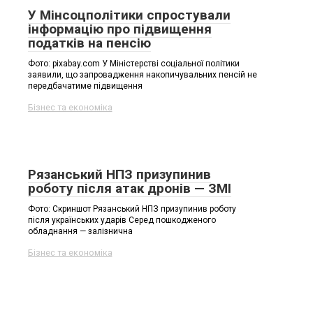
У Мінсоцполітики спростували
інформацію про підвищення
податків на пенсію
Фото: pixabay.com У Міністерстві соціальної політики
заявили, що запровадження накопичувальних пенсій не
передбачатиме підвищення
Бізнес та економіка
Рязанський НПЗ призупинив
роботу після атак дронів — ЗМІ
Фото: Скриншот Рязанський НПЗ призупинив роботу
після українських ударів Серед пошкодженого
обладнання — залізнична
Бізнес та економіка