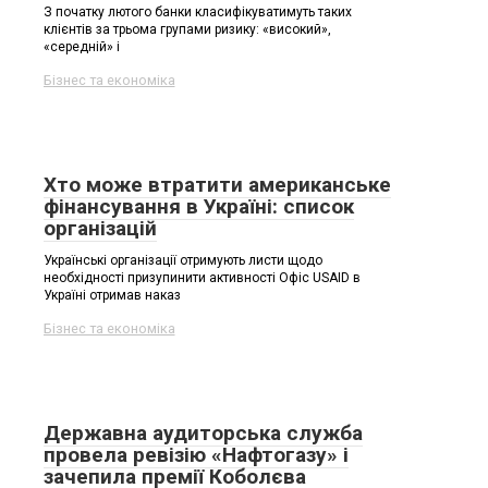
З початку лютого банки класифікуватимуть таких
клієнтів за трьома групами ризику: «високий»,
«середній» і
Бізнес та економіка
Хто може втратити американське
фінансування в Україні: список
організацій
Українські організації отримують листи щодо
необхідності призупинити активності Офіс USAID в
Україні отримав наказ
Бізнес та економіка
Державна аудиторська служба
провела ревізію «Нафтогазу» і
зачепила премії Коболєва