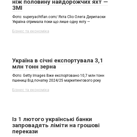
ніж половину найдорожчих яхт —
ЗМІ
Фото: superyachtfan.com/ Яхта Clio Олега Дерипаски
Україна отримала поки що лише одну яхту —
Бізнес та економіка
Україна в січні експортувала 3,1
млн тонн зерна
Фото: Getty Images Вже експортовано 10,7 млн тонн
пшениці Від початку 2024/25 маркетингового року
Бізнес та економіка
Із 1 лютого українські банки
запровадять ліміти на грошові
перекази