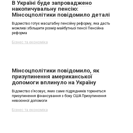
В Україні буде запроваджено
накопичувальну пенсію:
Мінсоцполітики повідомило деталі
Відомство готує масштабну пенсійну реформу, яка дасть
можливі збільшити розмір майбутньої пенсії Пенсійна
реформа
Бізнес та економіка
Мінсоцполітики повідомило, як
призупинення американської
допомоги вплинуло на Україну
Відомство з’ясовує, яких саме підрядників торкнеться
призупинення фінансування з боку США Призупинення
невоєнної допомоги
Бізнес та економіка