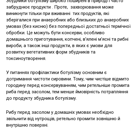
Збудники ботулізму широко поширені в природі і часто
забруднює продукти . Проте, захворювання може
виникнути тільки при вживанні тих продуктів, які
зберігалися при анаеробних або близьких до анаеробних
умовах (без кисню) без попередньої достатньої термічної
обробки. Це можуть бути консерви, особливо
домашнього приготування, копчені, в’ялені м’ясні та рибні
вироби, а також інші продукти, в яких є умови для
розвитку вегетативних форм збудників та
токсиноутворення.
У питаннях профілактики ботулізму основним є
дотримання чистоти сировини. Тому, чим чистіше відмито
городину перед консервуванням, чим ретельніше промита
риба перед засолом, тем менше ймовірність потрапляння
до продукту збудника ботулізму.
Рибу перед засолом у домашніх умовах необхідно
звільнити від нутрощів, ретельно промити зовнішню й
внутрішню поверхні.