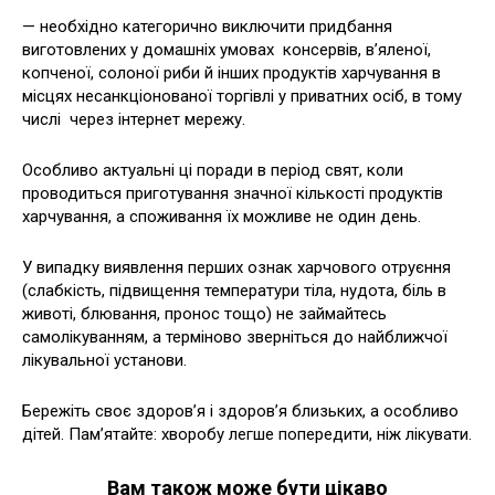
— необхідно категорично виключити придбання
виготовлених у домашніх умовах консервів, в’яленої,
копченої, солоної риби й інших продуктів харчування в
місцях несанкціонованої торгівлі у приватних осіб, в тому
числі через інтернет мережу.
Особливо актуальні ці поради в період свят, коли
проводиться приготування значної кількості продуктів
харчування, а споживання їх можливе не один день.
У випадку виявлення перших ознак харчового отруєння
(слабкість, підвищення температури тіла, нудота, біль в
животі, блювання, пронос тощо) не займайтесь
самолікуванням, а терміново зверніться до найближчої
лікувальної установи.
Бережіть своє здоров’я і здоров’я близьких, а особливо
дітей. Пам’ятайте: хворобу легше попередити, ніж лікувати.
Вам також може бути цікаво