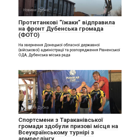
Новини Дубна
Протитанкові “їжаки” відправила
на фронт Дубенська громада
(ФОТО)
На звернення Донецької обласної державної
(військової) адміністрації та розпорядження Рівненської
ОДА, Дубенська міська рада
Новини Дубна
Спортсмени з Тараканівської
громади здобули призові місця на
Всеукраїнському турнірі з
армреслінгу