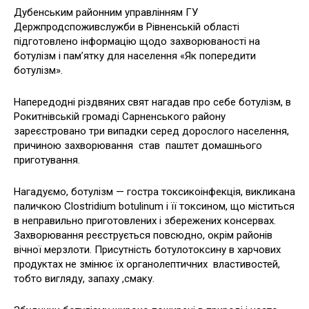
Дубенським районним управлінням ГУ
Держпродспоживслужби в Рівненській області
підготовлено інформацію щодо захворюваності на
ботулізм і пам’ятку для населення «Як попередити
ботулізм».
Напередодні різдвяних свят нагадав про себе ботулізм, в
Рокитнівській громаді Сарненського району
зареєстровано три випадки серед дорослого населення,
причиною захворювання став паштет домашнього
приготування.
Нагадуємо, ботулізм — гостра токсикоінфекція, викликана
паличкою Clostridium botulinum і її токсином, що міститься
в неправильно приготовлених і збережених консервах.
Захворювання реєструється повсюдно, окрім районів
вічної мерзлоти. Присутність ботулотоксину в харчових
продуктах не змінює їх органолептичних властивостей,
тобто вигляду, запаху ,смаку.