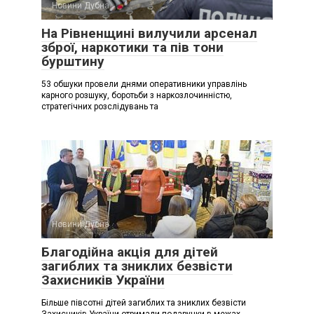
Новини Дубна
На Рівненщині вилучили арсенал
зброї, наркотики та пів тони
бурштину
53 обшуки провели днями оперативники управлінь
карного розшуку, боротьби з наркозлочинністю,
стратегічних розслідувань та
Новини Дубна
Благодійна акція для дітей
загиблих та зниклих безвісти
Захисників України
Більше півсотні дітей загиблих та зниклих безвісти
Захисників України отримали подарунки в межах