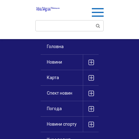
Перейти
к
контенту
Поиск:
Головна
Новини
Карта
Спект новин
Погода
Новини спорту