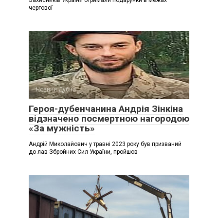
чергової
Новини Дубна
Героя-дубенчанина Андрія Зінкіна
відзначено посмертною нагородою
«За мужність»
Андрій Миколайович у травні 2023 року був призваний
до лав Збройних Сил України, пройшов