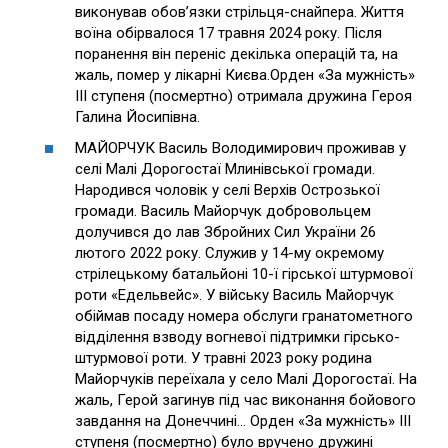
виконував обов’язки стрільця-снайпера. Життя
воїна обірвалося 17 травня 2024 року. Після
поранення він переніс декілька операцій та, на
жаль, помер у лікарні Києва.Орден «За мужність»
ІІІ ступеня (посмертно) отримала дружина Героя
Галина Йосипівна.
МАЙОРЧУК Василь Володимирович проживав у
селі Малі Дорогостаї Млинівської громади.
Народився чоловік у селі Верхів Острозької
громади. Василь Майорчук добровольцем
долучився до лав Збройних Сил України 26
лютого 2022 року. Служив у 14-му окремому
стрілецькому батальйоні 10-ї гірської штурмової
роти «Едельвейс». У війську Василь Майорчук
обіймав посаду номера обслуги гранатометного
відділення взводу вогневої підтримки гірсько-
штурмової роти. У травні 2023 року родина
Майорчуків переїхала у село Малі Дорогостаї. На
жаль, Герой загинув під час виконання бойового
завдання на Донеччині… Орден «За мужність» ІІІ
ступеня (посмертно) було вручено дружині