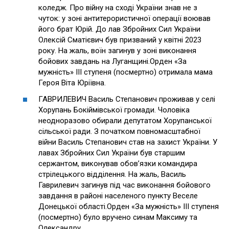
коледж. Про війну на сході України знав не з
чуток: у зоні антитерористичної операції воював
його брат Юрій. До лав Збройних Сил України
Олексій Сматієвич був призваний у квітні 2023
року. На жаль, воїн загинув у зоні виконання
бойових завдань на Луганщині.Орден «За
мужність» ІІІ ступеня (посмертно) отримала мама
Героя Віта Юріївна.
ГАВРИЛЕВИЧ Василь Степанович проживав у селі
Хорупань Бокіймівської громади. Чоловіка
неодноразово обирали депутатом Хорупанської
сільської ради. З початком повномасштабної
війни Василь Степанович став на захист України. У
лавах Збройних Сил України був старшим
сержантом, виконував обов’язки командира
стрілецького відділення. На жаль, Василь
Гаврилевич загинув під час виконання бойового
завдання в районі населеного пункту Веселе
Донецької області.Орден «За мужність» ІІІ ступеня
(посмертно) було вручено синам Максиму та
Олександру.