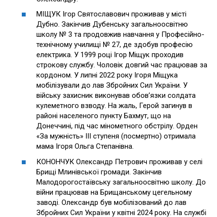
МІЩУК Ігор Святославович проживав у місті
Дубно. Закінчив Дубенську загальноосвітню
школу № 3 та продовжив навчання у Професійно-
технічному училищі № 27, де здобув професію
електрика. У 1999 році Ігор Міщук проходив
строкову службу. Чоловік довгий час працював за
кордоном. У липні 2022 року Ігоря Міщука
мобілізували до лав Збройних Сил України. У
війську захисник виконував обов’язки солдата
кулеметного взводу. На жаль, Герой загинув в
районі населеного пункту Бахмут, що на
Донеччині, під час мінометного обстрілу. Орден
«За мужність» ІІІ ступеня (посмертно) отримала
мама Ігоря Ольга Степанівна.
КОНОНЧУК Олександр Петрович проживав у селі
Брищі Млинівської громади. Закінчив
Малодорогостаївську загальноосвітню школу. До
війни працював на Брищанському цегельному
заводі. Олександр був мобілізований до лав
Збройних Сил України у квітні 2024 року. На службі