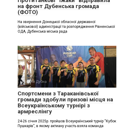
Протитанкові “їжаки” відправила
на фронт Дубенська громада
(ФОТО)
На звернення Донецької обласної державної
(військової) адміністрації та розпорядження Рівненської
ОДА, Дубенська міська рада
Новини Дубна
Спортсмени з Тараканівської
громади здобули призові місця на
Всеукраїнському турнірі з
армреслінгу
24-26 січня 2025р. пройшов Всеукраїнський турнір “Кубок
Пушкарів”, в якому актиану участь взяла команда