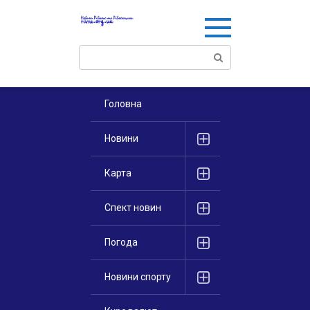
Перейти
к
контенту
Поиск:
Головна
Новини
Карта
Спект новин
Погода
Новини спорту