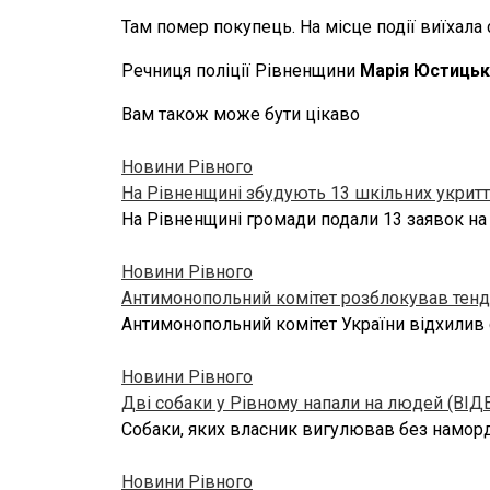
Там помер покупець. На місце події виїхала 
Речниця поліції Рівненщини
Марія Юстицьк
Вам також може бути цікаво
Новини Рівного
На Рівненщині збудують 13 шкільних укритт
На Рівненщині громади подали 13 заявок на
Новини Рівного
Антимонопольний комітет розблокував тенд
Антимонопольний комітет України відхилив 
Новини Рівного
Дві собаки у Рівному напали на людей (ВІД
Собаки, яких власник вигулював без намордн
Новини Рівного