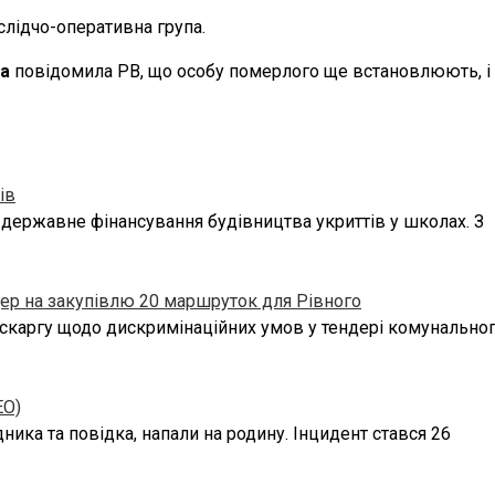
слідчо-оперативна група.
а
повідомила РВ, що особу померлого ще встановлюють, і ц
ів
 державне фінансування будівництва укриттів у школах. З
ер на закупівлю 20 маршруток для Рівного
скаргу щодо дискримінаційних умов у тендері комунально
ЕО)
ика та повідка, напали на родину. Інцидент стався 26