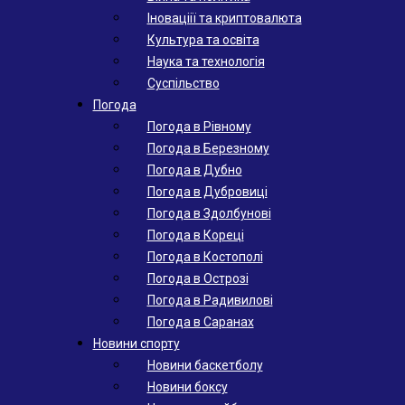
Іноваціії та криптовалюта
Культура та освіта
Наука та технологія
Суспільство
Погода
Погода в Рівному
Погода в Березному
Погода в Дубно
Погода в Дубровиці
Погода в Здолбунові
Погода в Кореці
Погода в Костополі
Погода в Острозі
Погода в Радивилові
Погода в Саранах
Новини спорту
Новини баскетболу
Новини боксу