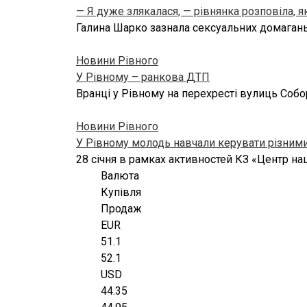
— Я дуже злякалася, — рівнянка розповіла, я
Галина Шарко зазнала сексуальних домагань
Новини Рівного
У Рівному – ранкова ДТП
Вранці у Рівному на перехресті вулиць Соб
Новини Рівного
У Рівному молодь навчали керувати різним
28 січня в рамках активностей КЗ «Центр на
Валюта
Купівля
Продаж
EUR
51.1
52.1
USD
44.35