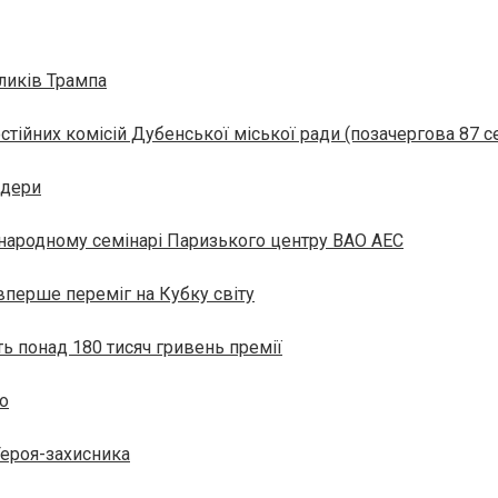
ликів Трампа
стійних комісій Дубенської міської ради (позачергова 87 се
ндери
жнародному семінарі Паризького центру ВАО АЕС
 вперше переміг на Кубку світу
ь понад 180 тисяч гривень премії
го
Героя-захисника