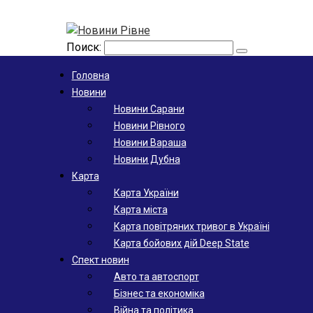
Поиск:
Головна
Новини
Новини Сарани
Новини Рівного
Новини Вараша
Новини Дубна
Карта
Карта України
Карта міста
Карта повітряних тривог в Україні
Карта бойових дій Deep State
Спект новин
Авто та автоспорт
Бізнес та економіка
Війна та політика