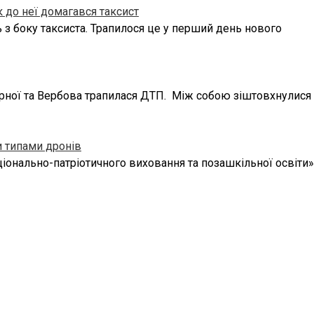
к до неї домагався таксист
 з боку таксиста. Трапилося це у перший день нового
орної та Вербова трапилася ДТП. Між собою зіштовхнулися
и типами дронів
ціонально-патріотичного виховання та позашкільної освіти»