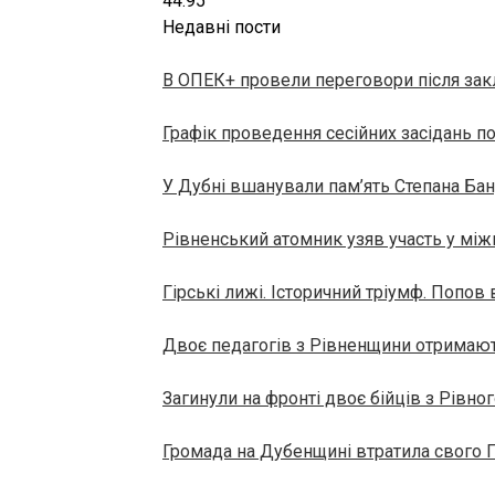
44.95
Недавні пости
В ОПЕК+ провели переговори після зак
Графік проведення сесійних засідань по
У Дубні вшанували пам’ять Степана Ба
Рівненський атомник узяв участь у мі
Гірські лижі. Історичний тріумф. Попов
Двоє педагогів з Рівненщини отримают
Загинули на фронті двоє бійців з Рівно
Громада на Дубенщині втратила свого 