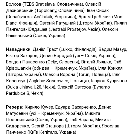
Волков (TEBS Bratislava, Словаччина), Олексій
Дахновський (Topolcany, Словаччина), Іван Сисак
(Dunaújvárosi Acélbikák, Угорщина), Артем Гребеник (Mont-
Blanc, Франція), Євгеній Ратушний (Шторм, Україна), Пилип
Пангелов-Юлдашев (Jestrabi Prostejov, Чехія), Олексій
Янішевський (Сокіл, Україна)
Нападники
: Даніїл Трахт (Lukko, Фінляндія), Вадим Мазур,
Віктор Захаров, Денис Бородай (усі – Сокіл, Україна),
Богдан Панасенко (Celje, Словенія), Віталій Лялька, Гліб
Крівошапкін (обидва – Кременчук, Україна), Ілля Крикля
(Шторм, Україна), Олексій Ворона (Torun, Польща), Ілля
Коренчук (Zaglebie Sosnowiec, Польща), Іларіон Купріянов
(Dukla Jihlava U20, Чехія), Олексій Євтєхов (Dynamo
Pardubice B, Чехія)
Резерв:
Кирило Кучер, Едуард Захарченко, Денис
Матусевич (усі – Кременчук, Україна), Микита
Полоницький (Сокіл, Україна), Гліб Варава, Микита
Сидоренко, Сергій Стецюра (Шторм, Україна), Ярослав
Панченко (Київ Кепіталз, Україна)