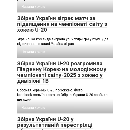
Новини хокею
Збірна України зіграє матч за
підвищення на чемпіонаті світу з
хокею U-20
Українська команда виграла усі чотири гри у групі. Для
підвищення в класі Україна зіграє
Новини хокею
Збірна України U-20 розгромила
Південну Корею на молодіжному
чемпіонаті світу-2025 з хокею у
дивізіоні 1B
Сборная Украины U-20 по хоккею. Фото —
facebook.com/fhu.com.ua Збірна України U-20 зробила
ще один
Новини хокею
Збірна України U-20 у
результативній перестрілці