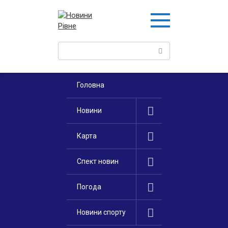
Перейти
к
контенту
Поиск:
Головна
Новини
Карта
Спект новин
Погода
Новини спорту