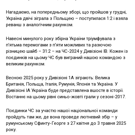
Нагадаємо, на попередньому зборі, що пройшов у грудні,
Україна двічі зіграла з Польщею – поступилася 1:2 і взяла
реванш з аналогічним рахунком.
Навесні минулого року збірна України тріумфувала з
п’ятьма перемогами з п’яти можливих та разючою
різницею шайб – 31:2 – на ЧС-2024 у Дивізіоні IB. Кожен із
поєдинків на цьому ЧС був виграний нашою командою з
великим рахунком.
Весною 2025 року у Дивізіоні 1А зіграють: Велика
Британія, Польща, Італія, Румунія, Японія та Україна. У
Дивізіоні ІА Україна буде представлена ​​вшосте в історії.
Востаннє на цьому рівні синьо-жовті грали у сезоні-2017.
Поєдинки ЧС за участю нашої національної команди
пройдуть там же, де вона проведе лютневий збір – у
румунському Сфинту-Георге з 27 квітня до 3 травня 2025
року.