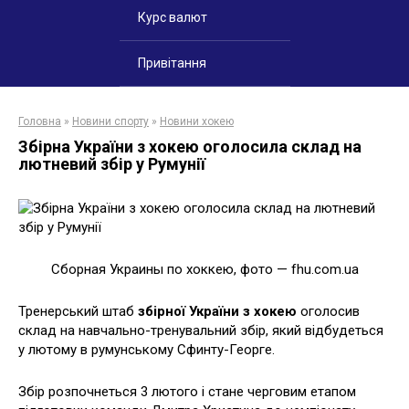
Курс валют
Привітання
Головна
»
Новини спорту
»
Новини хокею
Збірна України з хокею оголосила склад на
лютневий збір у Румунії
Сборная Украины по хоккею, фото — fhu.com.ua
Тренерський штаб
збірної України з хокею
оголосив
склад на навчально-тренувальний збір, який відбудеться
у лютому в румунському Сфинту-Георге.
Збір розпочнеться 3 лютого і стане черговим етапом