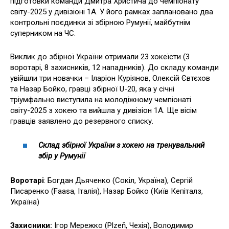
підготовки команди Дмитра Христича до чемпіонату
світу-2025 у дивізіоні 1А. У його рамках заплановано два
контрольні поєдинки зі збірною Румунії, майбутнім
суперником на ЧС.
Виклик до збірної України отримали 23 хокеїсти (3
воротарі, 8 захисників, 12 нападників). До складу команди
увійшли три новачки – Іларіон Куріянов, Олексій Євтєхов
та Назар Бойко, гравці збірної U-20, яка у січні
тріумфально виступила на молодіжному чемпіонаті
світу-2025 з хокею та вийшла у дивізіон 1А. Ще вісім
гравців заявлено до резервного списку.
Склад збірної України з хокею на тренувальний
збір у Румунії
Воротарі
: Богдан Дьяченко (Сокіл, Україна), Сергій
Писаренко (Faasa, Італія), Назар Бойко (Київ Кепіталз,
Україна)
Захисники:
Ігор Мережко (Plzeň, Чехія), Володимир