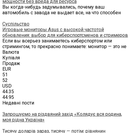
мощности без вреда для ресурса
Вы когда-нибудь задумывались, почему ваш
автомобиль с завода не выдает все, на что способен
Суспільство
Игровые мониторы Asus с высокой частотой
обновления: выбор для киберспортсменов и стримеров
Если вы всерьез занимаетесь киберспортом или
стримингом, то прекрасно понимаете: монитор — это не
Валюта
Купівля
Продаж
EUR
51
52
USD
44.35
44.95
Недавні пости
Запрошуємо на різдвяний захід «Колядує вся родина,
моя рідна Україна»
Тисячу доларів зараз, тисячу — потім: рівнянин