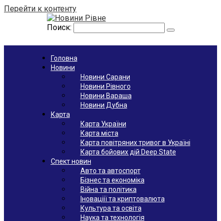
Перейти к контенту
Поиск:
Головна
Новини
Новини Сарани
Новини Рівного
Новини Вараша
Новини Дубна
Карта
Карта України
Карта міста
Карта повітряних тривог в Україні
Карта бойових дій Deep State
Спект новин
Авто та автоспорт
Бізнес та економіка
Війна та політика
Іноваціії та криптовалюта
Культура та освіта
Наука та технологія