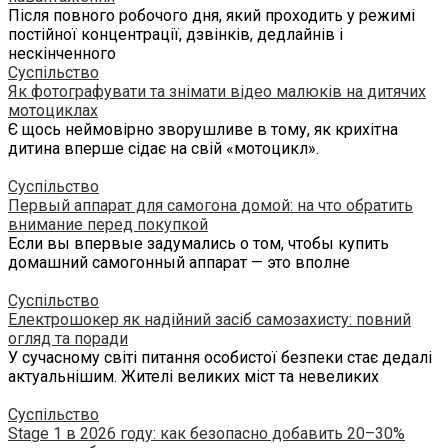
Після повного робочого дня, який проходить у режимі
постійної концентрації, дзвінків, дедлайнів і
нескінченного
Суспільство
Як фотографувати та знімати відео малюків на дитячих
мотоциклах
Є щось неймовірно зворушливе в тому, як крихітна
дитина вперше сідає на свій «мотоцикл».
Суспільство
Первый аппарат для самогона домой: на что обратить
внимание перед покупкой
Если вы впервые задумались о том, чтобы купить
домашний самогонный аппарат — это вполне
Суспільство
Електрошокер як надійний засіб самозахисту: повний
огляд та поради
У сучасному світі питання особистої безпеки стає дедалі
актуальнішим. Жителі великих міст та невеликих
Суспільство
Stage 1 в 2026 году: как безопасно добавить 20–30%