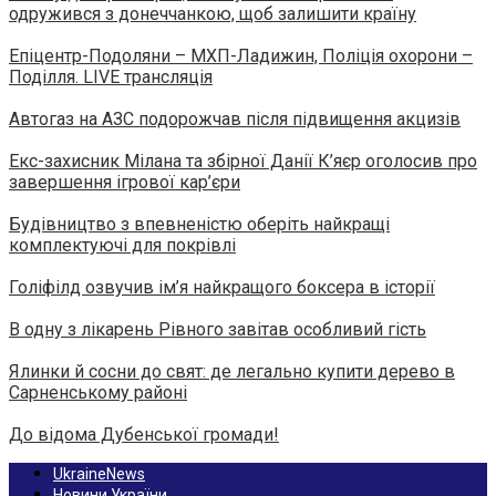
одружився з донеччанкою, щоб залишити країну
Епіцентр-Подоляни – МХП-Ладижин, Поліція охорони –
Поділля. LIVE трансляція
Автогаз на АЗС подорожчав після підвищення акцизів
Екс-захисник Мілана та збірної Данії К’яєр оголосив про
завершення ігрової кар’єри
Будівництво з впевненістю оберіть найкращі
комплектуючі для покрівлі
Голіфілд озвучив ім’я найкращого боксера в історії
В одну з лікарень Рівного завітав особливий гість
Ялинки й сосни до свят: де легально купити дерево в
Сарненському районі
До відома Дубенської громади!
UkraineNews
Новини України