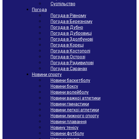
Суспільство
Погода
Погода в Рівному
Погода в Березному
Погода в Дубно
Погода в Дубровиці
Погода в Здолбунові
Погода в Кореці
Погода в Костополі
Погода в Острозі
Погода в Радивилові
Погода в Саранах
Новини спорту
Новини баскетболу
Новини боксу
Новини волейболу
Новини важкої атлетики
Новини гімнастики
Новини легкої атлетики
Новини лижного спорту
Новини плавання
Новину тенісу
Новини футболу