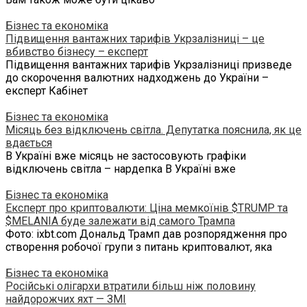
Бізнес та економіка
Підвищення вантажних тарифів Укрзалізниці – це
вбивство бізнесу – експерт
Підвищення вантажних тарифів Укрзалізниці призведе
до скорочення валютних надходжень до України –
експерт Кабінет
Бізнес та економіка
Місяць без відключень світла. Депутатка пояснила, як це
вдається
В Україні вже місяць не застосовують графіки
відключень світла – нардепка В Україні вже
Бізнес та економіка
Експерт про криптовалюти: Ціна мемкоїнів $TRUMP та
$MELANIA буде залежати від самого Трампа
Фото: ixbt.com Дональд Трамп дав розпорядження про
створення робочої групи з питань криптовалют, яка
Бізнес та економіка
Російські олігархи втратили більш ніж половину
найдорожчих яхт — ЗМІ