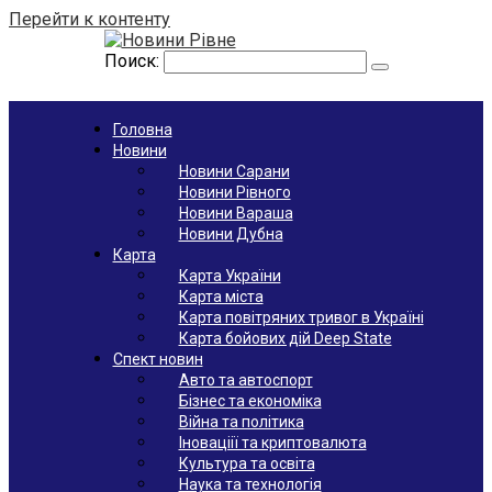
Перейти к контенту
Поиск:
Головна
Новини
Новини Сарани
Новини Рівного
Новини Вараша
Новини Дубна
Карта
Карта України
Карта міста
Карта повітряних тривог в Україні
Карта бойових дій Deep State
Спект новин
Авто та автоспорт
Бізнес та економіка
Війна та політика
Іноваціії та криптовалюта
Культура та освіта
Наука та технологія