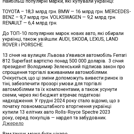
Найбільш популярні марки, які купували українці:
TOYOTA – 18,3 млрд грн. BMW — 16 млрд грн. MERCEDES-
BENZ – 9,7 млрд грн. VOLKSWAGEN — 9,2 млрд грн.
RENAULT — 6,4 млрд грн.
До ТОП-10 популярних марок нових авто, які обирали
українці, також увійшли: AUDI, SKODA, LEXUS, LAND
ROVER і PORSCHE.
13 січня на вулицях Львова з’явився автомобіль Ferrari
812 Superfast вартістю понад 500 000 доларів. 3 січня
президент Володимир Зеленський підписав закон про
спрощення торгівлі вживаними автомобілями.
Очікується, що ці зміни допоможуть вивести ринок із
тіні, забезпечити прозорі умови для торгівлі
автомобілями та їх компонентами, а також усунути
схеми, через які бюджет втрачає податкові
надходження. У грудні 2024 року стало відомо, що з
початку повномасштабного вторгнення українці
купили 13 елітних авто Rolls-Royce Spectre 2023
року, серед покупців — нардеп та забудовник.
Джерело
Вам також може бути цікаво