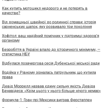
Как купить мотоцикл недорого и не потерять в
качестве?
Від домашньої швейної до родинної справи: історія
сарненських шапок, яку розвивало три покоління
Хофітол: ваш надійний помічник у підтримці здоров’я
організму
Безробіття в Україні впало до історичного мінімуму, —
статистика НБУ
Відбулася позачергова сесія Дубенської міської ради
Водійка у Рівному зізналась патрульним, що купила
права
Девід Моррелл назвав єдину сильну якість Девіда
Бенавідеса: «Крім цього у нього більше нічого немає»
Формула-1: Гран-прі Мексики виграв Ферстаппен