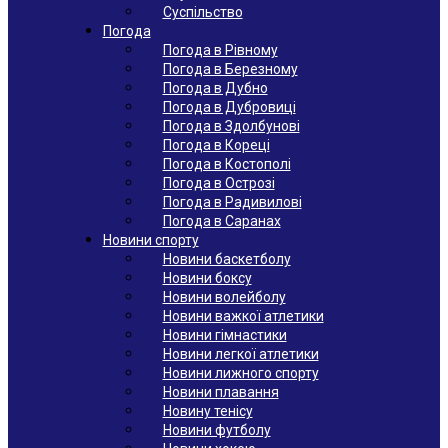
Суспільство
Погода
Погода в Рівному
Погода в Березному
Погода в Дубно
Погода в Дубровиці
Погода в Здолбунові
Погода в Кореці
Погода в Костополі
Погода в Острозі
Погода в Радивилові
Погода в Саранах
Новини спорту
Новини баскетболу
Новини боксу
Новини волейболу
Новини важкої атлетики
Новини гімнастики
Новини легкої атлетики
Новини лижного спорту
Новини плавання
Новину тенісу
Новини футболу