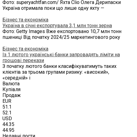
Фото: superyachtfan.com/ Яхта Clio Олега Дерипаски
Україна отримала поки що лише одну яхту —
Бізнес та економіка
Україна в січні експортувала 3,1 млн тонн зерна
Фото: Getty Images Вже експортовано 10,7 млн тонн
пшениці Від початку 2024/25 маркетингового року
Бізнес та економіка
Із 1 лютого українські банки запровадять ліміти на
грошові перекази
З початку лютого банки класифікуватимуть таких
клієнтів за трьома групами ризику: «високий»,
«середній» і
Валюта
Купівля
Продаж
EUR
51.1
52.1
USD
44.35
44.95
Недавні пости