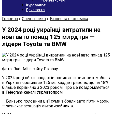
Новини хокею
Курс валют
Привітання
Головна
»
Спект новин
»
Бізнес та економіка
У 2024 році українці витратили на
нові авто понад 125 млрд грн —
лідери Toyota та BMW
Фото: Rudi Arlt з сайту Pixabay
У 2024 році обсяг продажів нових легкових автомобілів
в Україні перевищив 125 мільярдів гривень, що на 18%
більше порівняно з 2023 роком. Про це повідомляється
в Telegram-каналі УкрАвтопром.
— Близько половини цієї суми зібрали авто п’яти марок,
— зазначає асоціація автовиробників.