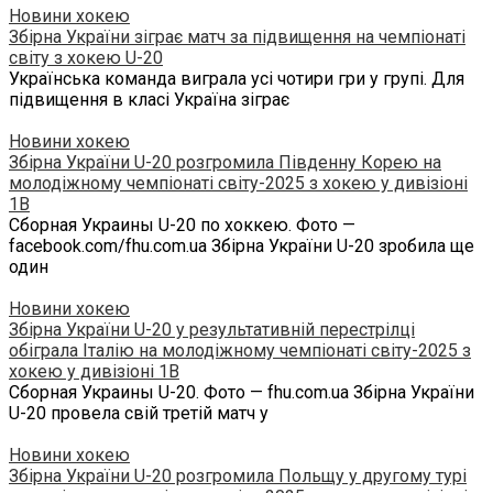
Новини хокею
Збірна України зіграє матч за підвищення на чемпіонаті
світу з хокею U-20
Українська команда виграла усі чотири гри у групі. Для
підвищення в класі Україна зіграє
Новини хокею
Збірна України U-20 розгромила Південну Корею на
молодіжному чемпіонаті світу-2025 з хокею у дивізіоні
1B
Сборная Украины U-20 по хоккею. Фото —
facebook.com/fhu.com.ua Збірна України U-20 зробила ще
один
Новини хокею
Збірна України U-20 у результативній перестрілці
обіграла Італію на молодіжному чемпіонаті світу-2025 з
хокею у дивізіоні 1B
Сборная Украины U-20. Фото — fhu.com.ua Збірна України
U-20 провела свій третій матч у
Новини хокею
Збірна України U-20 розгромила Польщу у другому турі