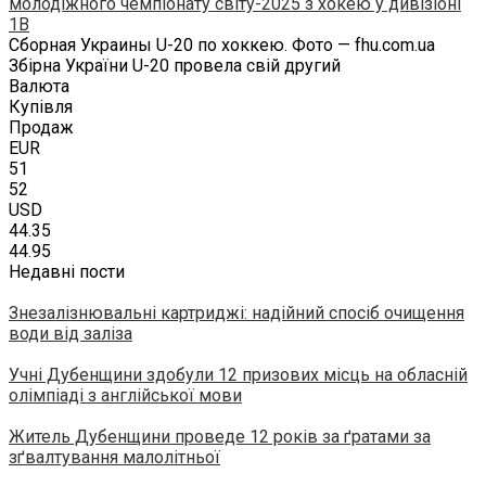
молодіжного чемпіонату світу-2025 з хокею у дивізіоні
1B
Сборная Украины U-20 по хоккею. Фото — fhu.com.ua
Збірна України U-20 провела свій другий
Валюта
Купівля
Продаж
EUR
51
52
USD
44.35
44.95
Недавні пости
Знезалізнювальні картриджі: надійний спосіб очищення
води від заліза
Учні Дубенщини здобули 12 призових місць на обласній
олімпіаді з англійської мови
Житель Дубенщини проведе 12 років за ґратами за
зґвалтування малолітньої