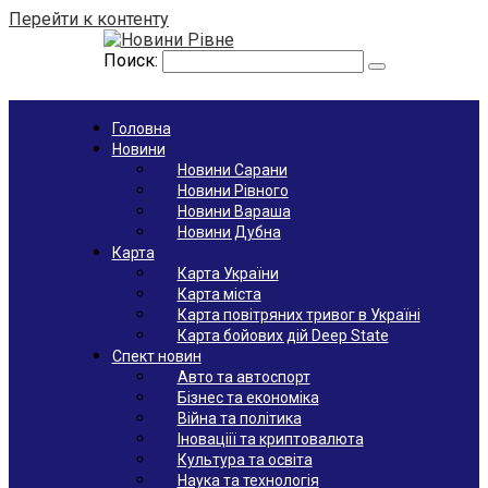
Перейти к контенту
Поиск:
Головна
Новини
Новини Сарани
Новини Рівного
Новини Вараша
Новини Дубна
Карта
Карта України
Карта міста
Карта повітряних тривог в Україні
Карта бойових дій Deep State
Спект новин
Авто та автоспорт
Бізнес та економіка
Війна та політика
Іноваціії та криптовалюта
Культура та освіта
Наука та технологія