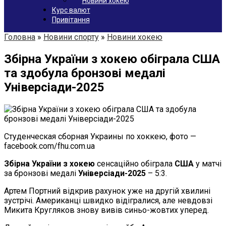
Новини хокею
Курс валют
Привітання
Головна
»
Новини спорту
»
Новини хокею
Збірна України з хокею обіграла США
та здобула бронзові медалі
Універсіади-2025
Студенческая сборная Украины по хоккею, фото —
facebook.com/fhu.com.ua
Збірна України з хокею
сенсаційно обіграла
США
у матчі
за бронзові медалі
Універсіади-2025
– 5:3.
Артем Портний відкрив рахунок уже на другій хвилині
зустрічі. Американці швидко відігралися, але невдовзі
Микита Кругляков знову вивів синьо-жовтих уперед.