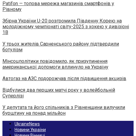
Patifon — топова мережа магазинів смартфонів у
Рівному
Збірна України U-20 розгромила Південну Корею на
молодіжному чемпіонаті світу-2025 з хокею у дивізіоні
1B
У трьох жителів Сарненського району підтвердили
ботулізм
Мінсоцполітики повідомило, як призупинення
американської допомоги вплинуло на Україну
Автогаз на АЗС подорожчав після підвищення акцизів
Відбулися два перших матчі року у волейбольній
Суперлізі
У депутата та його спільників з Рівненщини вилучили
бурштину на понад мільйон
UkraineNews
Новини України
Новини Вінниці