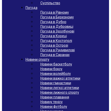
Суспільство
Погода
Погода в Рівному
Погода в Березному
Погода в Дубно
Погода в Дубровиці
Погода в Здолбунові
Погода в Кореці
Погода в Костополі
Погода в Острозі
Погода в Радивилові
Погода в Саранах
Новини спорту
Новини баскетболу
Новини боксу
Новини волейболу
Новини важкої атлетики
Новини гімнастики
Новини легкої атлетики
Новини лижного спорту
Новини плавання
Новину тенісу
Новини футболу