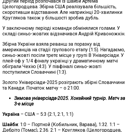
Другий період розпочався із шайби Артема
Целогородцева. Збірна США реалізувала більшість,
скоротивши відставання. Але наприкінці 20-хвилинки
Кругляков також у більшості зробив дубль.
У заключному періоді команди обмінялися голами. У
складі синьо-жовтих відзначився Андрій Кривоножкін.
Збірна України взяла реванш за поразку від
американців на стадії групового етапу (1:5). Нагадаємо,
синьо-жовті посіли третє місце у групі В Універсіади. У
плей-оф у 1/4 фіналу українці у драматичному матчі
обіграли Чехію (4:3). У півфіналі синьо-жовті
поступилися Словаччині (1:3).
Золото Універсіади-2025 розіграють збірні Словаччини
та Канади. Початок матчу – о 21:00.
Зимова універсіада-2025. Хокейний турнір. Матч за
3-е місце
Україна
– США – 5:3 (2:1, 2:1, 1:1)
Шайби
: 1:0 – Портной (Кобильник, Варава), 1:32. 1:1 –
Дебріто (Томас), 2:36. 2:1 – Кругляков (Целогородцев,