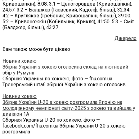
Кривошапкін), 8:08. 3:1 – Целогородцев (Кривошапкін),
24:57. 3:2 – Балджер (Гаєвський, Кадолф, більш), 32:34.
4:2 – Кругляков (Гребеник, Кривошапкін, більш.), 39:00.
5:2 – Кривоножкін (Кобильник, Крикля), 41:50. 5:3 – Сміт
(Балджер, більш.), 43:27
Джерело
Вам також може бути цікаво
Новини хокею
Збірна України з хокею оголосила склад на лютневий
збір у Румунії
Сборная Украины по хоккею, фото — fhu.com.ua
Тренерський штаб збірної України з хокею оголосив
Новини хокею
Збірна України U-20 з хокею розгромила Японію на
молодіжному чемпіонаті світу-2025 з хокею та вийшла у
дивізіон 1А
Сборная Украины U-20 по хоккею, фото —
facebook.com/fhu.com.ua Збірна України U-20 з хокею
розгромила