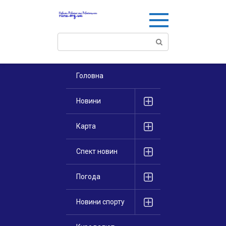
Перейти
к
контенту
Поиск:
Головна
Новини
Карта
Спект новин
Погода
Новини спорту