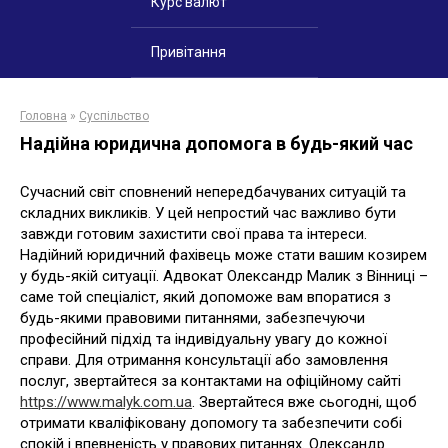
Курс валют
Привітання
Головна
»
Суспільство
Надійна юридична допомога в будь-який час
Сучасний світ сповнений непередбачуваних ситуацій та
складних викликів. У цей непростий час важливо бути
завжди готовим захистити свої права та інтереси.
Надійний юридичний фахівець може стати вашим козирем
у будь-якій ситуації. Адвокат Олександр Малик з Вінниці –
саме той спеціаліст, який допоможе вам впоратися з
будь-якими правовими питаннями, забезпечуючи
професійний підхід та індивідуальну увагу до кожної
справи. Для отримання консультації або замовлення
послуг, звертайтеся за контактами на офіційному сайті
https://www.malyk.com.ua
. Звертайтеся вже сьогодні, щоб
отримати кваліфіковану допомогу та забезпечити собі
спокій і впевненість у правових питаннях. Олександр