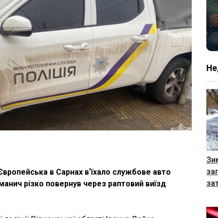
Не
Зи
за
 Європейська в Сарнах вʼїхало службове авто
за
манич різко повернув через раптовий виїзд