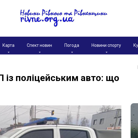
Карта
Спект новин
Погода
Новини спорту
Ку
П із поліцейським авто: що