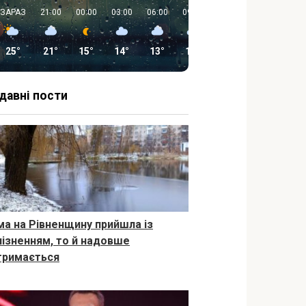
ЗАРАЗ
21:00
00:00
03:00
06:00
09:00
12:00
15:00
25°
21°
15°
14°
13°
19°
24°
26°
давні пости
ма на Рівненщину прийшла із
пізненням, то й надовше
тримається