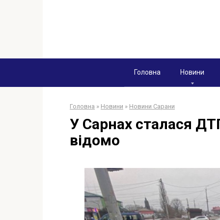
Перейти
к
контенту
Головна
Новини
Головна
»
Новини
»
Новини Сарани
У Сарнах сталася ДТ
відомо