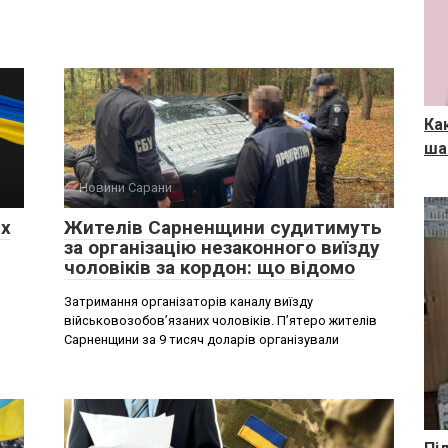
Ка
ша
Новини Сарани
их
Жителів Сарненщини судитимуть
за організацію незаконного виїзду
чоловіків за кордон: що відомо
Затримання організаторів каналу виїзду
військовозобовʼязаних чоловіків. Пʼятеро жителів
Сарненщини за 9 тисяч доларів організували