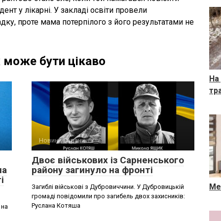
ент у лікарні. У закладі освіти провели
ку, проте мама потерпілого з його результатами не
 може бути цікаво
На
тр
Новини Сарани
Двоє військових із Сарненського
ла
району загинуло на фронті
і
Ме
Загиблі військові з Дубровиччини. У Дубровицькій
громаді повідомили про загибель двох захисників:
Руслана Котяша
 на