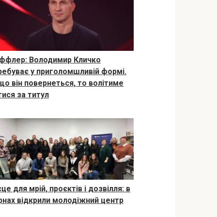
ффлер: Володимир Кличко
ребуває у приголомшливій формі.
що він повернеться, то волітиме
тися за титул
це для мрій, проєктів і дозвілля: в
рнах відкрили молодіжний центр