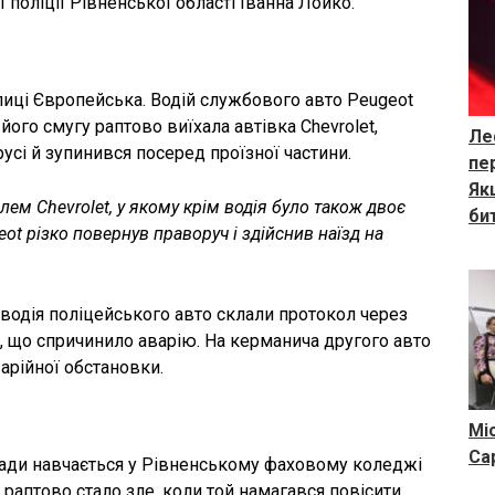
 поліції Рівненської області Іванна Лойко.
улиці Європейська. Водій службового авто Peugeot
його смугу раптово виїхала автівка Chevrolet,
Ле
усі й зупинився посеред проїзної частини.
пе
Як
ем Chevrolet, у якому крім водія було також двоє
би
eot різко повернув праворуч і здійснив наїзд на
 водія поліцейського авто склали протокол через
 що спричинило аварію. На керманича другого авто
арійної обстановки.
Міс
Са
ади навчається у Рівненському фаховому коледжі
 раптово стало зле, коли той намагався повісити