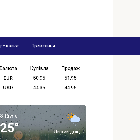
рс валют
Привітання
Валюта
Купівля
Продаж
EUR
50.95
51.95
USD
44.35
44.95
Rivne
25°
Легкий дощ