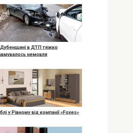
 Дубенщині в ДТП тяжко
авмувалось немовля
блі у Рівному від компанії «Foxes»