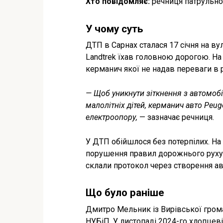
Хто повідомляє:
речниця патрульної
У чому суть
ДТП в Сарнах сталася 17 січня на в
Landtrek їхав головною дорогою. На 
керманич якої не надав переваги в р
— Щоб уникнути зіткнення з автомобіл
малолітніх дітей, керманич авто Peug
електроопору,
— зазначає речниця.
У ДТП обійшлося без потерпілих. На
порушення правил дорожнього руху,
склали протокол через створення ав
Що було раніше
Дмитро Мельник із Вирівської гром
НУБіП. У листопаді 2024-го хлопцеві