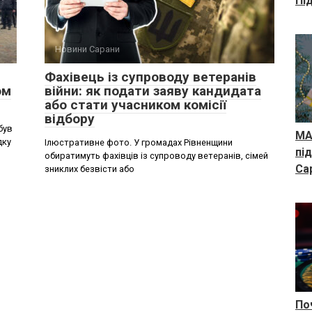
Пі
Новини Сарани
Фахівець із супроводу ветеранів
ом
війни: як подати заяву кандидата
або стати учасником комісії
відбору
був
MA
дку
Ілюстративне фото. У громадах Рівненщини
пі
обиратимуть фахівців із супроводу ветеранів, сімей
Са
зниклих безвісти або
По