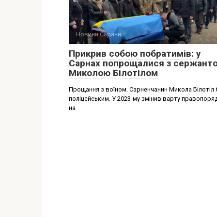
Новини Сарани
Прикрив собою побратимів: у
Сарнах попрощалися з сержант
Миколою Білотілом
Прощання з воїном. Сарненчанин Микола Білотіл 
поліцейським. У 2023-му змінив варту правопоря
на