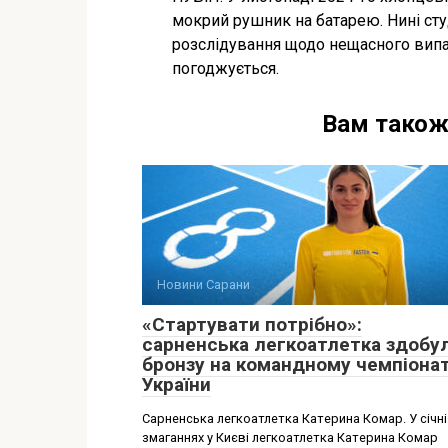
мокрий рушник на батарею. Нині студ
розслідування щодо нещасного випад
погоджується.
Вам також
Новини Сарани
«Стартувати потрібно»:
сарненська легкоатлетка здобу
бронзу на командному чемпіонат
України
Сарненська легкоатлетка Катерина Комар. У січні
змаганнях у Києві легкоатлетка Катерина Комар