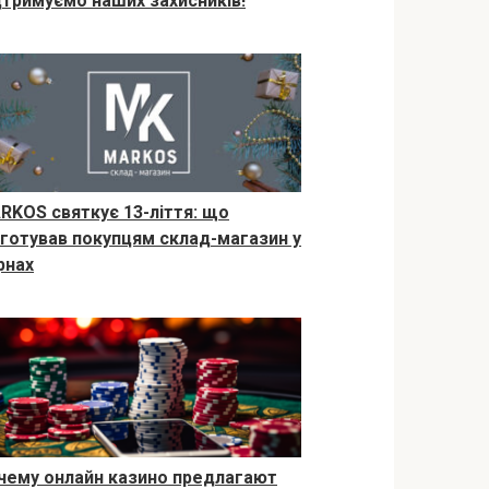
дтримуємо наших захисників!
RKOS святкує 13-ліття: що
дготував покупцям склад-магазин у
рнах
чему онлайн казино предлагают