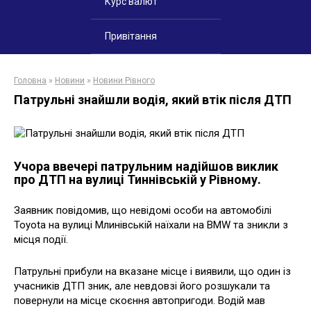
Курс валют
Привітання
Головна
»
Новини
»
Новини Рівного
Патрульні знайшли водія, який втік після ДТП
Учора ввечері патрульним надійшов виклик
про ДТП на вулиці Тиннівській у Рівному.
Заявник повідомив, що невідомі особи на автомобілі
Toyota на вулиці Млинівській наїхали на BMW та зникли з
місця події.
Патрульні прибули на вказане місце і виявили, що один із
учасників ДТП зник, але невдовзі його розшукали та
повернули на місце скоєння автопригоди. Водій мав