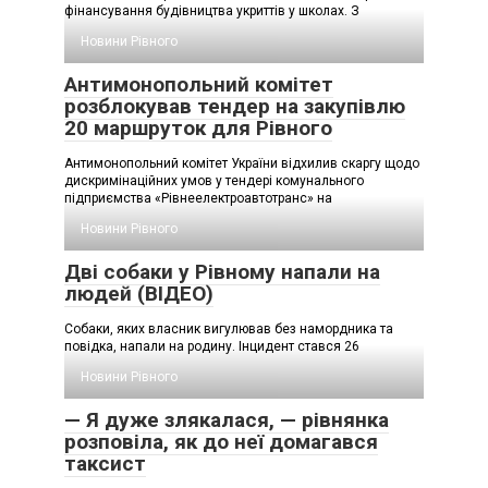
фінансування будівництва укриттів у школах. З
Новини Рівного
Антимонопольний комітет
розблокував тендер на закупівлю
20 маршруток для Рівного
Антимонопольний комітет України відхилив скаргу щодо
дискримінаційних умов у тендері комунального
підприємства «Рівнеелектроавтотранс» на
Новини Рівного
Дві собаки у Рівному напали на
людей (ВІДЕО)
Собаки, яких власник вигулював без намордника та
повідка, напали на родину. Інцидент стався 26
Новини Рівного
— Я дуже злякалася, — рівнянка
розповіла, як до неї домагався
таксист