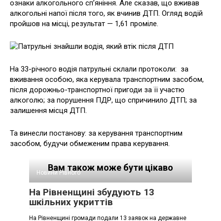
ознаки алкогольного сп’яніння. Але сказав, що вживав
алкогольні напої після того, як вчинив ДТП. Огляд водій
пройшов на місці, результат — 1,61 проміле.
На 33-річного водія патрульні склали протоколи: за
вживання особою, яка керувала транспортним засобом,
після дорожньо-транспортної пригоди за її участю
алкоголю; за порушення ПДР, що спричинило ДТП; за
залишення місця ДТП.
Та винесли постанову: за керування транспортним
засобом, будучи обмеженим права керування.
Вам також може бути цікаво
Новини Рівного
На Рівненщині збудують 13
шкільних укриттів
На Рівненщині громади подали 13 заявок на державне