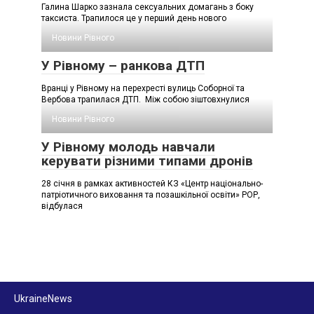
Галина Шарко зазнала сексуальних домагань з боку
таксиста. Трапилося це у перший день нового
Новини Рівного
У Рівному – ранкова ДТП
Вранці у Рівному на перехресті вулиць Соборної та
Вербова трапилася ДТП. Між собою зіштовхнулися
Новини Рівного
У Рівному молодь навчали
керувати різними типами дронів
28 січня в рамках активностей КЗ «Центр національно-
патріотичного виховання та позашкільної освіти» РОР,
відбулася
UkraineNews