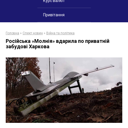
Курс валют
Привітання
Головна
»
Спект новин
»
Війна та політика
Російська »Молнія» вдарила по приватній
забудові Харкова