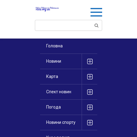
Перейти
к
контенту
Поиск:
Головна
Новини
Карта
Спект новин
Погода
Новини спорту