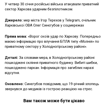
У четвер 30 січня російські війська атакували приватний
сектор Харкова ударним безпілотником.
Джерело:
мер міста Ігор Терехов у Telegram, очільник
Харківської ОВА Олег Синєгубов у соцмережах
Пряма мова:
«Ворог скоїв удар по Харкову. Попередньо
маємо інформацію про влучання БПЛА типу «Молнія» по
приватному сектору у Холодногірському районі».
Деталі:
За словами мера, в Холодногірському районі
пошкоджені скління приватного будинку. Вибиті шибки,
пошкоджено паркан. Інформація про загиблих наразі
відсутня.
Оновлено:
Синєгубов повідомив, що 19-річний хлопець
звернувся до медиків із гострою реакцією на стрес.
Вам також може бути цікаво