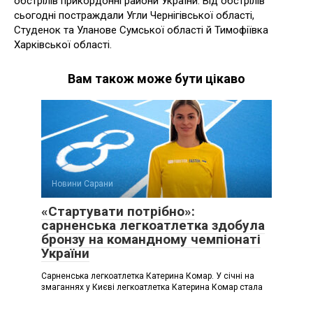
обстрілів прикордонні райони України. Від обстрілів
сьогодні постраждали Угли Чернігівської області,
Студенок та Уланове Сумської області й Тимофіївка
Харківської області.
Вам також може бути цікаво
Новини Сарани
«Стартувати потрібно»:
сарненська легкоатлетка здобула
бронзу на командному чемпіонаті
України
Сарненська легкоатлетка Катерина Комар. У січні на
змаганнях у Києві легкоатлетка Катерина Комар стала