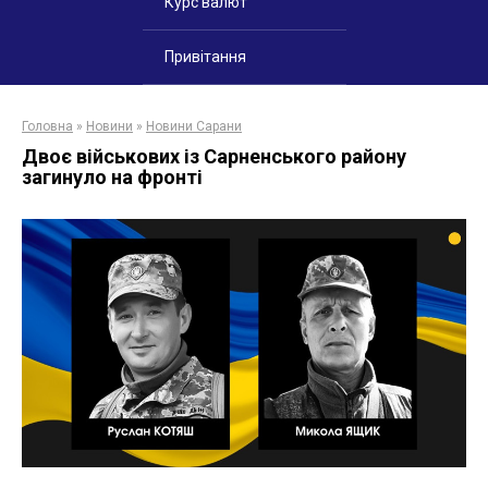
Курс валют
Привітання
Головна
»
Новини
»
Новини Сарани
Двоє військових із Сарненського району
загинуло на фронті