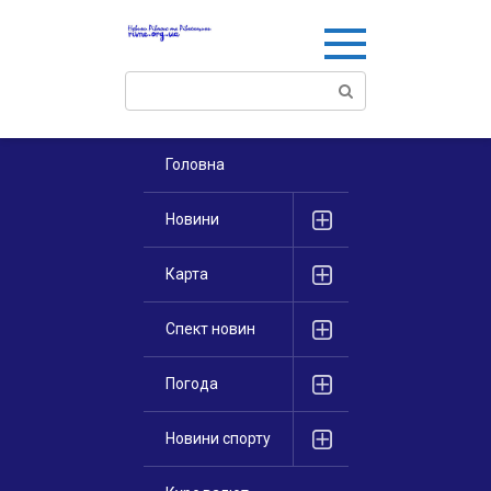
Перейти
к
контенту
Поиск:
Головна
Новини
Карта
Спект новин
Погода
Новини спорту