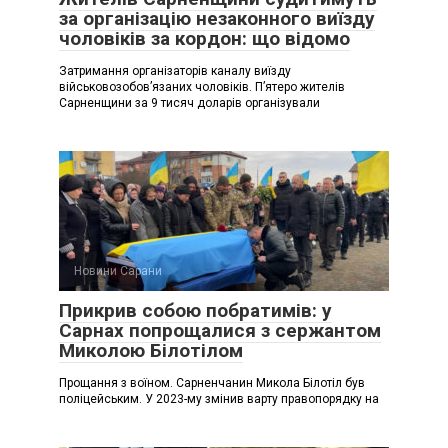
за організацію незаконного виїзду
чоловіків за кордон: що відомо
Затримання організаторів каналу виїзду
військовозобовʼязаних чоловіків. Пʼятеро жителів
Сарненщини за 9 тисяч доларів організували
Новини Сарани
Прикрив собою побратимів: у
Сарнах попрощалися з сержантом
Миколою Білотілом
Прощання з воїном. Сарненчанин Микола Білотіл був
поліцейським. У 2023-му змінив варту правопорядку на