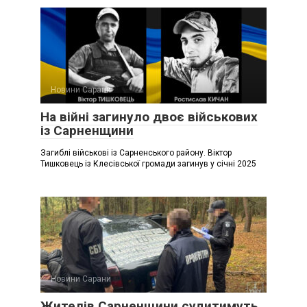
Новини Сарани
На війні загинуло двоє військових
із Сарненщини
Загиблі військові із Сарненського району. Віктор
Тишковець із Клесівської громади загинув у січні 2025
Новини Сарани
Жителів Сарненщини судитимуть