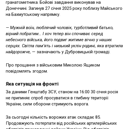
гранатометника. Бойові завдання виконував на
Донеччині. Загинув 27 січня 2025 року поблизу Майського
на Бахмутському напрямку.
— Мужній воїн, люблячий чоловік, турботливий батько,
вірний побратим… І хоч тепер він спочиває серед
небесного війська, його подвиг житиме вічно у наших
серцях. Світла пам’ять і низький уклін родині, яка втратила
найдорожче,
— зазначають у Дубровицькій громаді.
Про прощання з військовим Миколою Ящиком
повідомлять згодом.
Яка ситуація на фронті
За даними Генштабу ЗСУ, станом на 16:00 30 січня росія
не припиняє спроб просуватися в глибину території
України, сили оборони стримують ворога.
За сьогодні кількість ворожих атак складає 85.
Продовжують потерпати від російських артилерійських