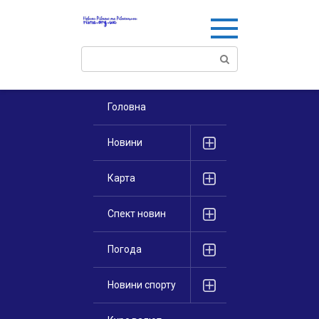
Перейти
к
контенту
Поиск:
Головна
Новини
Карта
Спект новин
Погода
Новини спорту