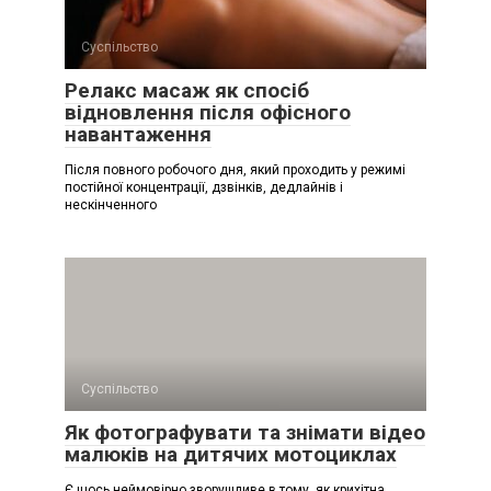
Суспільство
Релакс масаж як спосіб
відновлення після офісного
навантаження
Після повного робочого дня, який проходить у режимі
постійної концентрації, дзвінків, дедлайнів і
нескінченного
Суспільство
Як фотографувати та знімати відео
малюків на дитячих мотоциклах
Є щось неймовірно зворушливе в тому, як крихітна