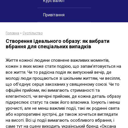
Курс валют
Привітання
Головна
»
Суспільство
Створення ідеального образу: як вибрати
вбрання для спеціальних випадків
Життя кожної людини сповнене важливих моментів,
кожен з яких може стати подією, що запам’ятовується на
все життя. Чи то радісна подія як випускний вечір, де
молоді люди прощаються зі шкільним життям, чи весілля,
що об’єднує серця закоханих у священному союзі. Чи то
офіційні прийоми, які вимагають стриманості та
елегантності, чи вечірні прийоми, де кожна деталь образу
підкреслює статус та смак його власника. Існують і менш
урочисті, але не менш важливі події, такі як родинні свята
або корпоративні зустрічі, де також хочеться виглядати
на висоті. Всі ці події вимагають особливого вбрання, і
саме тут на сцену виходить український бренд «Оксана