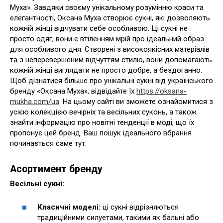
Муха». Завдяки своєму унікальному розумінню краси та
елегантності, Оксана Муха створює сукні, які дозволяють
кожній жінці відчувати себе особливою. Ці сукні не
просто одяг; вони є втіленням мрій про ідеальний образ
для особливого дня. Створені з високоякісних матеріалів
та з неперевершеним відчуттям стилю, вони допомагають
кожній жінці виглядати не просто добре, а бездоганно.
Щоб дізнатися більше про унікальні сукні від українського
бренду «Оксана Муха», відвідайте їх
https://oksana-
mukha.com/ua
. На цьому сайті ви зможете ознайомитися з
усією колекцією вечірніх та весільних суконь, а також
знайти інформацію про новітні тенденції в моді, що їх
пропонує цей бренд. Ваш пошук ідеального вбрання
починається саме тут.
Асортимент бренду
Весільні сукні:
Класичні моделі:
ці сукні відрізняються
традиційними силуетами, такими як бальні або