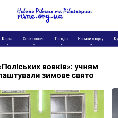
Карта
Спект новин
Погода
Новини спорту
Ку
«Поліських вовків»: учням
влаштували зимове свято