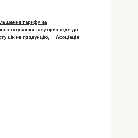
ільшення тарифу на
анспортування газу призведе до
сту цін на продукцію, — Асоціація