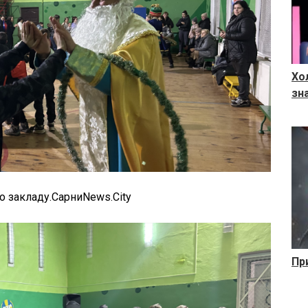
Хо
зн
 закладу.СарниNews.City
Пр