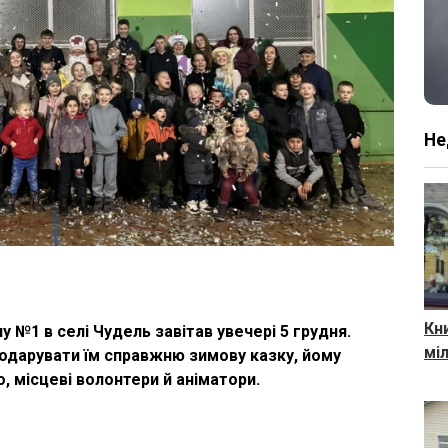
Не
Кни
 №1 в селі Чудель завітав увечері 5 грудня.
мі
подарувати їм справжню зимову казку, йому
, місцеві волонтери й аніматори.