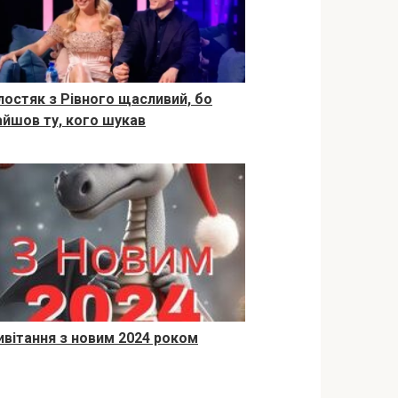
лостяк з Рівного щасливий, бо
айшов ту, кого шукав
ивітання з новим 2024 роком