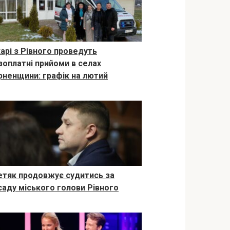
карі з Рівного проведуть
зоплатні прийоми в селах
рненщини: графік на лютий
етяк продовжує судитись за
саду міського голови Рівного