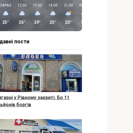
ЗАРАЗ
12:00
15:00
18:00
21:00
00:00
03:00
06:00
25°
26°
29°
25°
20°
16°
14°
14°
давні пости
гарні у Рівному закриті. Бо 11
льйонів боргів