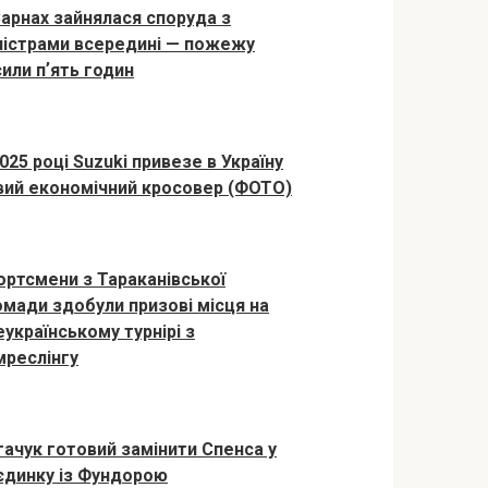
Сарнах зайнялася споруда з
ністрами всередині — пожежу
сили пʼять годин
025 році Suzuki привезе в Україну
вий економічний кросовер (ФОТО)
ортсмени з Тараканівської
омади здобули призові місця на
еукраїнському турнірі з
мреслінгу
гачук готовий замінити Спенса у
єдинку із Фундорою