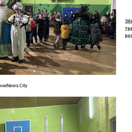
Зб
тр
ро
рниNews.City