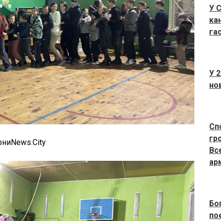
У 
ка
га
У 2
но
Сп
гр
рниNews.City
Вс
ар
Бо
по