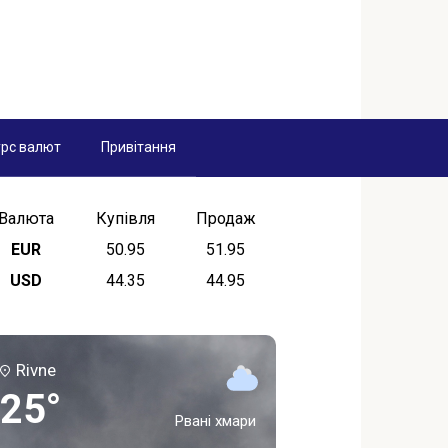
рс валют
Привітання
Валюта
Купівля
Продаж
EUR
50.95
51.95
USD
44.35
44.95
Rivne
25°
Рвані хмари