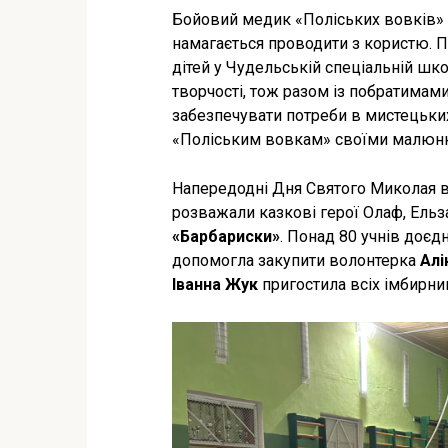
Бойовий медик «Поліських вовків»
намагається проводити з користю. П
дітей у Чудельській спеціальній шко
творчості, тож разом із побратимам
забезпечувати потреби в мистецьких
«Поліським вовкам» своїми малюн
Напередодні Дня Святого Миколая ві
розважали казкові герої Олаф, Ельза
«Барбариски»
. Понад 80 учнів доє
допомогла закупити волонтерка
Алі
Іванна Жук
пригостила всіх імбирн