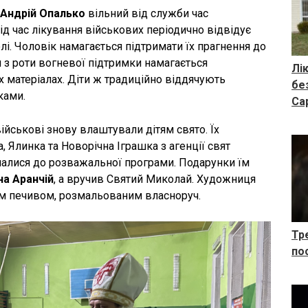
Андрій Опалько
вільний від служби час
ід час лікування військових періодично відвідує
лі. Чоловік намагається підтримати їх прагнення до
и з роти вогневої підтримки намагається
Лі
 матеріалах. Діти ж традиційно віддячують
бе
ками.
Са
йськові знову влаштували дітям свято. Їх
, Ялинка та Новорічна Іграшка з агенції свят
дналися до розважальної програми. Подарунки їм
на Аранчій
, а вручив Святий Миколай. Художниця
им печивом, розмальованим власноруч.
Тр
по