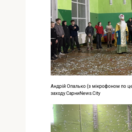
Андрій Опалько (з мікрофоном по це
заходу.СарниNews.City