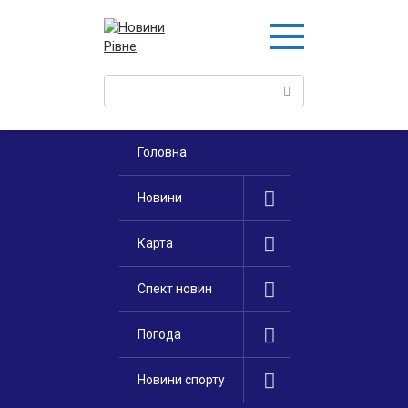
Перейти
к
контенту
Поиск:
Головна
Новини
Карта
Спект новин
Погода
Новини спорту