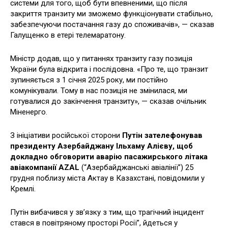
системи для того, щоб бути впевненими, що після
закриття транзиту ми зможемо функціонувати стабільно,
забезпечуючи постачання газу до споживачів», — сказав
Галущенко в етері телемаратону.
Міністр додав, що у питаннях транзиту газу позиція
України була відкрита і послідовна. «Про те, що транзит
зупиняється з 1 січня 2025 року, ми постійно
комунікували. Тому в нас позиція не змінилася, ми
готувалися до закінчення транзиту», — сказав очільник
Міненерго.
З ініціативи російської сторони
Путін зателефонував
президенту Азербайджану Ільхаму Алієву, щоб
докладно обговорити аварію пасажирського літака
авіакомпанії AZAL
(“Азербайджанські авіалінії”) 25
грудня поблизу міста Актау в Казахстані, повідомили у
Кремлі.
Путін вибачився у зв’язку з тим, що трагічний інцидент
стався в повітряному просторі Росії”, йдеться у