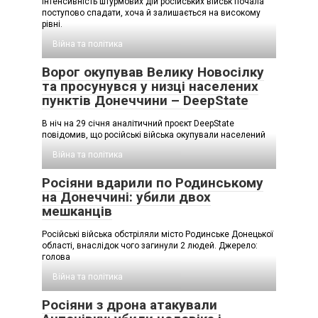
Інтенсивність штурмових дій російських військ почала
поступово спадати, хоча й залишається на високому
рівні.
Війна та політика
Ворог окупував Велику Новосілку
та просунувся у низці населених
пунктів Донеччини – DeepState
В ніч на 29 січня аналітичний проєкт DeepState
повідомив, що російські війська окупували населений
Війна та політика
Росіяни вдарили по Родинському
на Донеччині: убили двох
мешканців
Російські війська обстріляли місто Родинське Донецької
області, внаслідок чого загинули 2 людей. Джерело:
голова
Війна та політика
Росіяни з дрона атакували