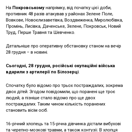
На
Покровському
напрямку, від початку цієї доби,
противник 48 разів атакував у районах Зелене Поле,
Вовкове, Новоєлизаветівка, Воздвиженка, Миролюбівка,
Промінь, Лисівка, Даченське, Зелене, Покровськ, Новий
Труд, Перше Травня та Шевченко.
Детальніше про оперативну обстановку станом на вечір
28 грудня – в новині.
Сьогодні, 28 грудня, російські окупаційні війська
вдарили з артилерії по Білозерці
.
Спочатку було відомо про трьох постраждалих, зокрема
двох дітей. Згодом повідомили, що поранені ще троє
людей, а пізніше стало відомо про ще двох
постраждалих. Таким чином кількість поранених
становить вісім осіб.
16-річний хлопець та 15-річна дівчинка дістали вибухові
та черепно-мозкові травми, а також контузії. В хлопця