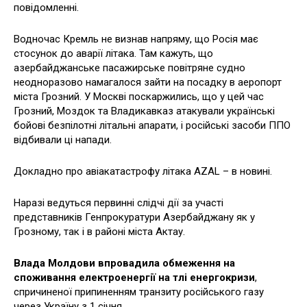
повідомленні.
Водночас Кремль не визнав напряму, що Росія має
стосунок до аварії літака. Там кажуть, що
азербайджанське пасажирське повітряне судно
неодноразово намагалося зайти на посадку в аеропорт
міста Грозний. У Москві поскаржились, що у цей час
Грозний, Моздок та Владикавказ атакували українські
бойові безпілотні літальні апарати, і російські засоби ППО
відбивали ці напади.
Докладно про авіакатастрофу літака AZAL – в новині.
Наразі ведуться первинні слідчі дії за участі
представників Генпрокуратури Азербайджану як у
Грозному, так і в районі міста Актау.
Влада Молдови впровадила обмеження на
споживання електроенергії на тлі енергокризи
,
спричиненої припиненням транзиту російського газу
через Україну з 1 січня.