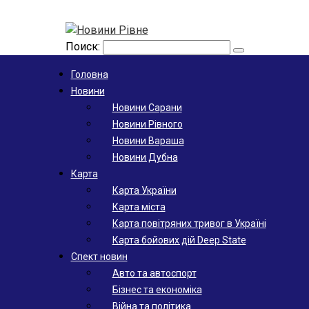
Поиск:
Головна
Новини
Новини Сарани
Новини Рівного
Новини Вараша
Новини Дубна
Карта
Карта України
Карта міста
Карта повітряних тривог в Україні
Карта бойових дій Deep State
Спект новин
Авто та автоспорт
Бізнес та економіка
Війна та політика