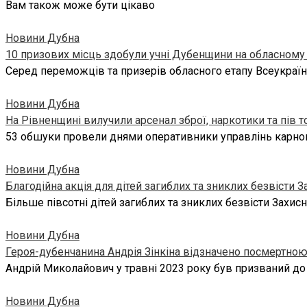
Вам також може бути цікаво
Новини Дубна
10 призових місць здобули учні Дубенщини на обласному е
Серед переможців та призерів обласного етапу Всеукраїнс
Новини Дубна
На Рівненщині вилучили арсенал зброї, наркотики та пів 
53 обшуки провели днями оперативники управлінь карного
Новини Дубна
Благодійна акція для дітей загиблих та зниклих безвісти З
Більше півсотні дітей загиблих та зниклих безвісти Захи
Новини Дубна
Героя-дубенчанина Андрія Зінкіна відзначено посмертно
Андрій Миколайович у травні 2023 року був призваний до
Новини Дубна