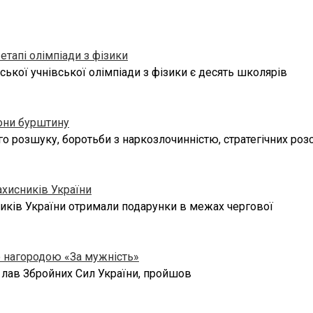
тапі олімпіади з фізики
ької учнівської олімпіади з фізики є десять школярів
тони бурштину
 розшуку, боротьби з наркозлочинністю, стратегічних розс
ахисників України
сників України отримали подарунки в межах чергової
ю нагородою «За мужність»
 лав Збройних Сил України, пройшов