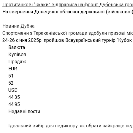
Протитанкові “їжаки” відправила на фронт Дубенська гр
На звернення Донецької обласної державної (військової)
Новини Дубна
Спортсмени з Тараканівської громади здобули призові міс
24-26 січня 2025р. пройшов Всеукраїнський турнір “Кубок
Валюта
Купівля
Продаж
EUR
51
52
USD
44.35
44.95
Недавні пости
Ідеальний вибір для педикюру: як обрати найкраще пе