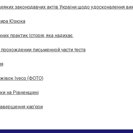
деяких законодавчих актів України щодо удосконалення ви
мира Юзюка
их практик Історія, яка надихає.
ри прохождении письменной части теста
ля
ажівок Iveco (ФОТО)
аки на Рівненщині
авершення кар’єри