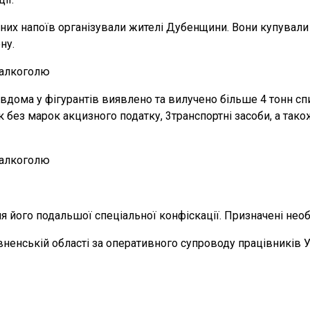
их напоїв організували жителі Дубенщини. Вони купували с
ну.
 вдома у фігурантів виявлено та вилучено більше 4 тонн сп
 без марок акцизного податку, 3транспортні засоби, а також
його подальшої спеціальної конфіскації. Призначені необх
енській області за оперативного супроводу працівників Уп