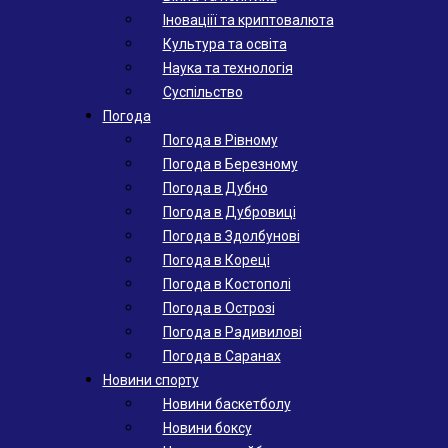
Іноваціії та криптовалюта
Культура та освіта
Наука та технологія
Суспільство
Погода
Погода в Рівному
Погода в Березному
Погода в Дубно
Погода в Дубровиці
Погода в Здолбунові
Погода в Кореці
Погода в Костополі
Погода в Острозі
Погода в Радивилові
Погода в Саранах
Новини спорту
Новини баскетболу
Новини боксу