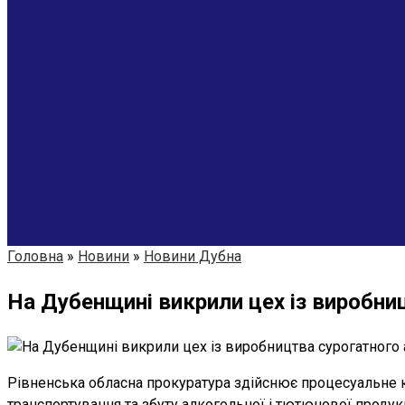
Головна
»
Новини
»
Новини Дубна
На Дубенщині викрили цех із виробни
Рівненська обласна прокуратура здійснює процесуальне 
транспортування та збуту алкогольної і тютюнової продукц