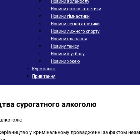
Новини волейболу
Новини важкої атлетики
Новини гімнастики
Новини легкої атлетики
Новини лижного спорту
Новини плавання
Новину тенісу
Новини футболу
Новини хокею
Курс валют
Привітання
цтва сурогатного алкоголю
керівництво у кримінальному провадженні за фактом незак
ії.