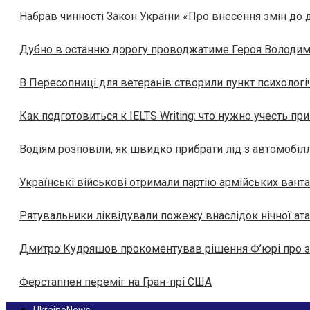
Набрав чинності Закон України «Про внесення змін до 
Дубно в останню дорогу проводжатиме Героя Володи
В Пересопниці для ветеранів створили пункт психологічн
Как подготовиться к IELTS Writing: что нужно учесть п
Водіям розповіли, як швидко прибрати лід з автомобіл
Українські військові отримали партію армійських вант
Рятувальники ліквідували пожежу внаслідок нічної ат
Дмитро Кудряшов прокоментував рішення Ф’юрі про з
Ферстаппен переміг на Гран-прі США
UkraineNews