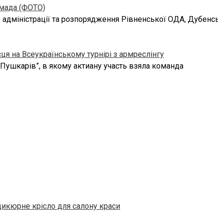
омада (ФОТО)
 адміністрації та розпорядження Рівненської ОДА, Дубенсь
ця на Всеукраїнському турнірі з армреслінгу
 Пушкарів”, в якому актиану участь взяла команда
дикюрне крісло для салону краси