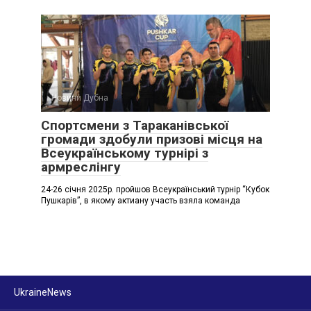
Новини Дубна
Спортсмени з Тараканівської
громади здобули призові місця на
Всеукраїнському турнірі з
армреслінгу
24-26 січня 2025р. пройшов Всеукраїнський турнір “Кубок
Пушкарів”, в якому актиану участь взяла команда
UkraineNews