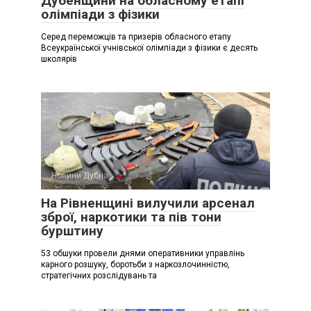
Дубенщини на обласному етапі
олімпіади з фізики
Серед переможців та призерів обласного етапу
Всеукраїнської учнівської олімпіади з фізики є десять
школярів
Новини Дубна
На Рівненщині вилучили арсенал
зброї, наркотики та пів тони
бурштину
53 обшуки провели днями оперативники управлінь
карного розшуку, боротьби з наркозлочинністю,
стратегічних розслідувань та