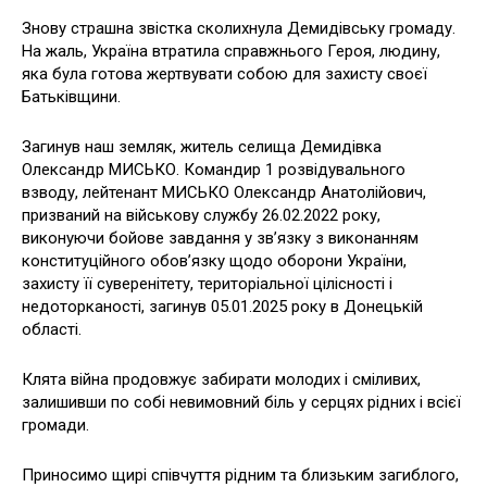
Знову страшна звістка сколихнула Демидівську громаду.
На жаль, Україна втратила справжнього Героя, людину,
яка була готова жертвувати собою для захисту своєї
Батьківщини.
Загинув наш земляк, житель селища Демидівка
Олександр МИСЬКО. Командир 1 розвідувального
взводу, лейтенант МИСЬКО Олександр Анатолійович,
призваний на військову службу 26.02.2022 року,
виконуючи бойове завдання у зв’язку з виконанням
конституційного обов’язку щодо оборони України,
захисту її суверенітету, територіальної цілісності і
недоторканості, загинув 05.01.2025 року в Донецькій
області.
Клята війна продовжує забирати молодих і сміливих,
залишивши по собі невимовний біль у серцях рідних і всієї
громади.
Приносимо щирі співчуття рідним та близьким загиблого,