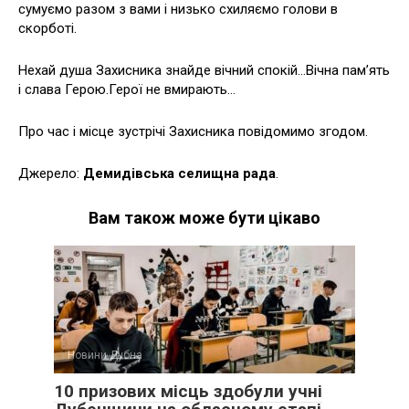
сумуємо разом з вами і низько схиляємо голови в
скорботі.
Нехай душа Захисника знайде вічний спокій…Вічна пам’ять
і слава Герою.Герої не вмирають…
Про час і місце зустрічі Захисника повідомимо згодом.
Джерело:
Демидівська селищна рада
.
Вам також може бути цікаво
Новини Дубна
10 призових місць здобули учні