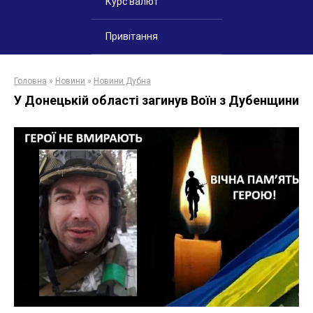
Курс валют
Привітання
Головна
»
Новини
»
Новини Дубна
У Донецькій області загинув Воїн з Дубенщини