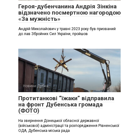
Героя-дубенчанина Андрія Зінкіна
відзначено посмертною нагородою
«За мужність»
Андрій Миколайович у травні 2023 року був призваний
до лав Збройних Сил України, пройшов
Новини Дубна
Протитанкові “їжаки” відправила
на фронт Дубенська громада
(ФОТО)
На звернення Донецької обласної державної
(військової) адміністрації та розпорядження Рівненської
ОДА, Дубенська міська рада