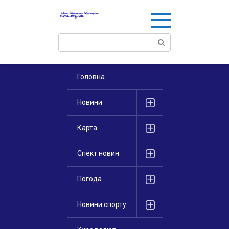
Перейти
к
контенту
Поиск:
Головна
Новини
Карта
Спект новин
Погода
Новини спорту