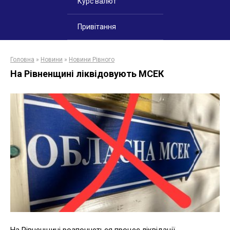
Курс валют
Привітання
Головна
»
Новини
»
Новини Рівного
На Рівненщині ліквідовують МСЕК