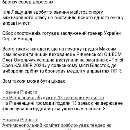
бронзу серед дорослих.
Іллі Лащу для здобуття звання майстра спорту
міжнародного класу не вистачило всього одного очка у
вправі мікст.
Обох спортсменів готував заслужений тренер України
Сергій Бондар.
Варто також нагадати, що на початку грудня Максим
Камінський та інший вихованець Рівненської ОШВСМ
Олег Омельчук успішно виступили на змаганнях «Polish
Open KALIBER 2024» у польському місті Білосток, де
вибороли срібну та бронзову медалі у вправі mix ПП-3.
Вам також може бути цікаво
Новини Рівного
На Рівненщині збудують 13 шкільних укриттів
На Рівненщині громади подали 13 заявок на державне
фінансування будівництва укриттів у школах. З
Новини Рівного
Антимонопольний комітет розблокував тендер на