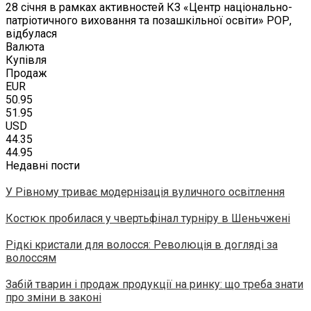
28 січня в рамках активностей КЗ «Центр національно-
патріотичного виховання та позашкільної освіти» РОР,
відбулася
Валюта
Купівля
Продаж
EUR
50.95
51.95
USD
44.35
44.95
Недавні пости
У Рівному триває модернізація вуличного освітлення
Костюк пробилася у чвертьфінал турніру в Шеньчжені
Рідкі кристали для волосся: Революція в догляді за
волоссям
Забій тварин і продаж продукції на ринку: що треба знати
про зміни в законі