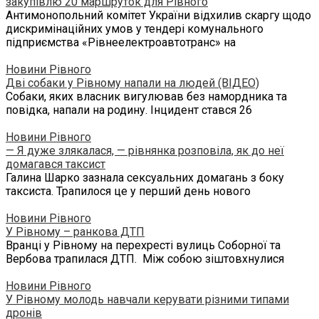
закупівлю 20 маршруток для Рівного
Антимонопольний комітет України відхилив скаргу щодо
дискримінаційних умов у тендері комунального
підприємства «Рівнеелектроавтотранс» на
Новини Рівного
Дві собаки у Рівному напали на людей (ВІДЕО)
Собаки, яких власник вигулював без намордника та
повідка, напали на родину. Інцидент стався 26
Новини Рівного
— Я дуже злякалася, — рівнянка розповіла, як до неї
домагався таксист
Галина Шарко зазнала сексуальних домагань з боку
таксиста. Трапилося це у перший день нового
Новини Рівного
У Рівному – ранкова ДТП
Вранці у Рівному на перехресті вулиць Соборної та
Вербова трапилася ДТП. Між собою зіштовхнулися
Новини Рівного
У Рівному молодь навчали керувати різними типами
дронів