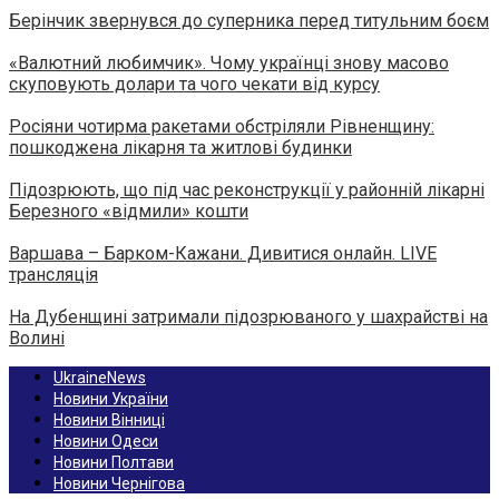
Берінчик звернувся до суперника перед титульним боєм
«Валютний любимчик». Чому українці знову масово
скуповують долари та чого чекати від курсу
Росіяни чотирма ракетами обстріляли Рівненщину:
пошкоджена лікарня та житлові будинки
Підозрюють, що під час реконструкції у районній лікарні
Березного «відмили» кошти
Варшава – Барком-Кажани. Дивитися онлайн. LIVE
трансляція
На Дубенщині затримали підозрюваного у шахрайстві на
Волині
UkraineNews
Новини України
Новини Вінниці
Новини Одеси
Новини Полтави
Новини Чернігова