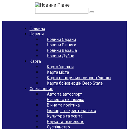
Перейти
к
Поиск:
контенту
Головна
Новини
Новини Сарани
Новини Рівного
Новини Вараша
Новини Дубна
Карта
Карта України
Карта міста
Карта повітряних тривог в Україні
Карта бойових дій Deep State
Спект новин
Авто та автоспорт
Бізнес та економіка
Війна та політика
Іноваціії та криптовалюта
Культура та освіта
Наука та технологія
Суспільство