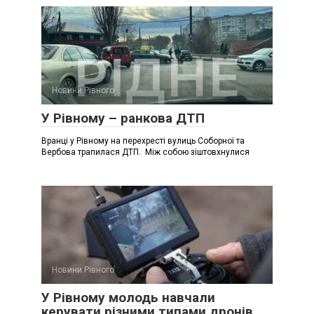
Новини Рівного
У Рівному – ранкова ДТП
Вранці у Рівному на перехресті вулиць Соборної та
Вербова трапилася ДТП. Між собою зіштовхнулися
Новини Рівного
У Рівному молодь навчали
керувати різними типами дронів