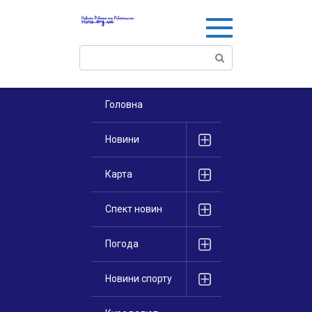
Перейти
к
контенту
Поиск:
Головна
Новини
Карта
Спект новин
Погода
Новини спорту