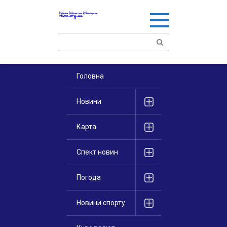
Перейти
к
контенту
Поиск:
Головна
Новини
Карта
Спект новин
Погода
Новини спорту