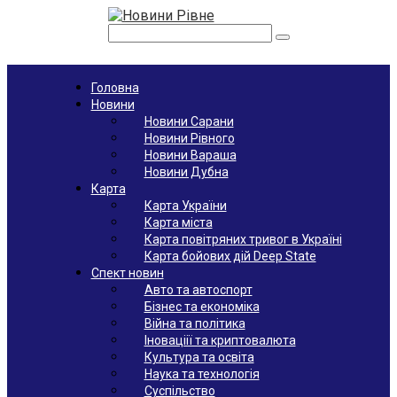
Перейти
к
Поиск:
контенту
Головна
Новини
Новини Сарани
Новини Рівного
Новини Вараша
Новини Дубна
Карта
Карта України
Карта міста
Карта повітряних тривог в Україні
Карта бойових дій Deep State
Спект новин
Авто та автоспорт
Бізнес та економіка
Війна та політика
Іноваціії та криптовалюта
Культура та освіта
Наука та технологія
Суспільство