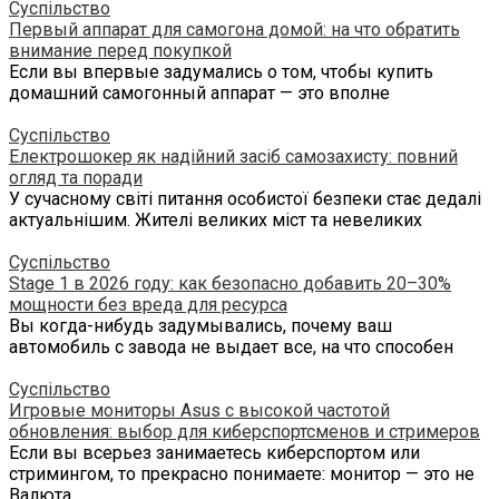
Суспільство
Первый аппарат для самогона домой: на что обратить
внимание перед покупкой
Если вы впервые задумались о том, чтобы купить
домашний самогонный аппарат — это вполне
Суспільство
Електрошокер як надійний засіб самозахисту: повний
огляд та поради
У сучасному світі питання особистої безпеки стає дедалі
актуальнішим. Жителі великих міст та невеликих
Суспільство
Stage 1 в 2026 году: как безопасно добавить 20–30%
мощности без вреда для ресурса
Вы когда-нибудь задумывались, почему ваш
автомобиль с завода не выдает все, на что способен
Суспільство
Игровые мониторы Asus с высокой частотой
обновления: выбор для киберспортсменов и стримеров
Если вы всерьез занимаетесь киберспортом или
стримингом, то прекрасно понимаете: монитор — это не
Валюта