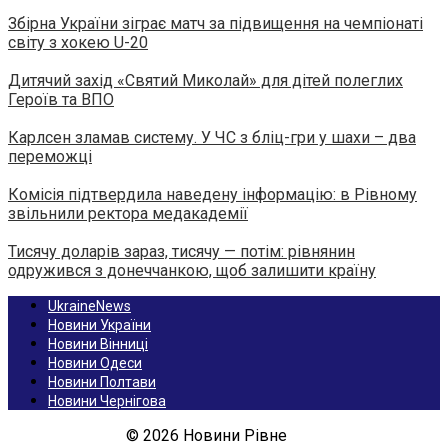
Збірна України зіграє матч за підвищення на чемпіонаті
світу з хокею U-20
Дитячий захід «Святий Миколай» для дітей полеглих
Героїв та ВПО
Карлсен зламав систему. У ЧС з бліц-гри у шахи – два
переможці
Комісія підтвердила наведену інформацію: в Рівному
звільнили ректора медакадемії
Тисячу доларів зараз, тисячу — потім: рівнянин
одружився з донеччанкою, щоб залишити країну
UkraineNews
Новини України
Новини Вінниці
Новини Одеси
Новини Полтави
Новини Чернігова
© 2026 Новини Рівне