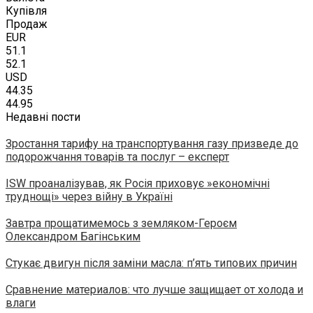
Купівля
Продаж
EUR
51.1
52.1
USD
44.35
44.95
Недавні пости
Зростання тарифу на транспортування газу призведе до
подорожчання товарів та послуг – експерт
ISW проаналізував, як Росія приховує »економічні
труднощі» через війну в Україні
Завтра прощатимемось з земляком-Героєм
Олександром Багінським
Стукає двигун після заміни масла: п’ять типових причин
Сравнение материалов: что лучше защищает от холода и
влаги