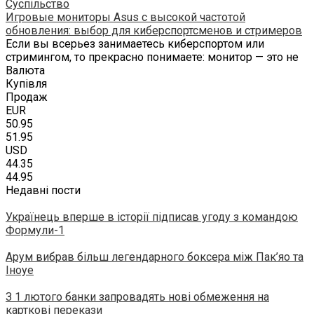
Суспільство
Игровые мониторы Asus с высокой частотой
обновления: выбор для киберспортсменов и стримеров
Если вы всерьез занимаетесь киберспортом или
стримингом, то прекрасно понимаете: монитор — это не
Валюта
Купівля
Продаж
EUR
50.95
51.95
USD
44.35
44.95
Недавні пости
Українець вперше в історії підписав угоду з командою
Формули-1
Арум вибрав більш легендарного боксера між Пак’яо та
Іноуе
З 1 лютого банки запровадять нові обмеження на
карткові перекази