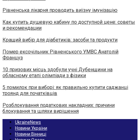
Рівненська лікарня проводить виїзну імунізацію
Как купить душевую кабину по доступной цене: советы
и рекомендации
Кращий вибір для діабетиків: засоби та продукти
Помер ексочільник Рівненського УМВС Анатолій
Француз
10 призових місць здобули учні Дубенщини на
обласному етапі олімпіади з фізики
5 помилок при виборі: як правильно купити саджанці
троянд для початківців
Розблокування податкових накладних: причини
блокування та шляхи вирішення
UkraineNews
Новини України
Новини Вінниці
Новини Одеси