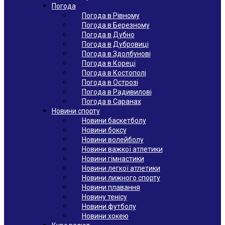
Погода
Погода в Рівному
Погода в Березному
Погода в Дубно
Погода в Дубровиці
Погода в Здолбунові
Погода в Кореці
Погода в Костополі
Погода в Острозі
Погода в Радивилові
Погода в Саранах
Новини спорту
Новини баскетболу
Новини боксу
Новини волейболу
Новини важкої атлетики
Новини гімнастики
Новини легкої атлетики
Новини лижного спорту
Новини плавання
Новину тенісу
Новини футболу
Новини хокею