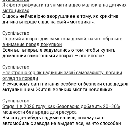
Як фотографувати та знімати відео малюків на дитячих
мотоциклах
Є щось неймовірно зворушливе в тому, як крихітна
дитина вперше сідає на свій «мотоцикл».
Суспільство
Первый аппарат для самогона домой: на что обратить
внимание перед покупкой
Если вы впервые задумались о том, чтобы купить
домашний самогонный аппарат — это вполне
Суспільство
Електрошокер як надійний засіб самозахисту: повний
огляд та поради
У сучасному світі питання особистої безпеки стає дедалі
актуальнішим. Жителі великих міст та невеликих
Суспільство
Stage 1 в 2026 году: как безопасно добавить 20–30%
мощности без вреда для ресурса
Вы когда-нибудь задумывались, почему ваш
автомобиль с завода не выдает все, на что способен