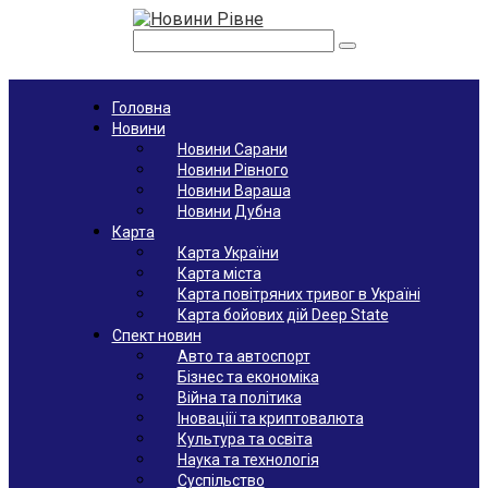
Перейти
к
Поиск:
контенту
Головна
Новини
Новини Сарани
Новини Рівного
Новини Вараша
Новини Дубна
Карта
Карта України
Карта міста
Карта повітряних тривог в Україні
Карта бойових дій Deep State
Спект новин
Авто та автоспорт
Бізнес та економіка
Війна та політика
Іноваціії та криптовалюта
Культура та освіта
Наука та технологія
Суспільство