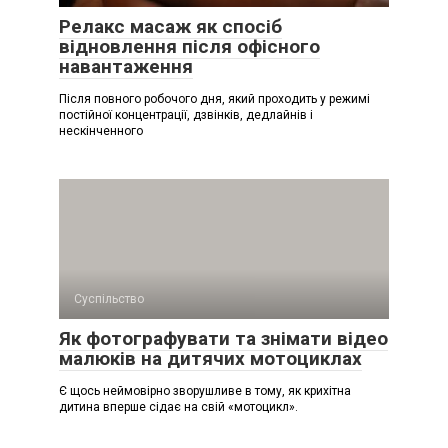
Релакс масаж як спосіб
відновлення після офісного
навантаження
Після повного робочого дня, який проходить у режимі
постійної концентрації, дзвінків, дедлайнів і
нескінченного
Суспільство
Як фотографувати та знімати відео
малюків на дитячих мотоциклах
Є щось неймовірно зворушливе в тому, як крихітна
дитина вперше сідає на свій «мотоцикл».