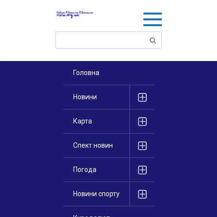
Перейти
к
контенту
Поиск:
Головна
Новини
Карта
Спект новин
Погода
Новини спорту