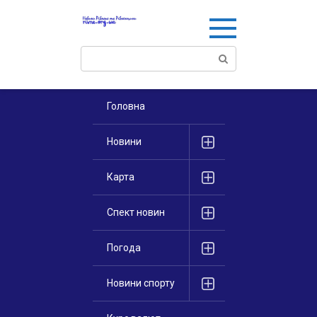
Перейти
к
контенту
Поиск:
Головна
Новини
Карта
Спект новин
Погода
Новини спорту