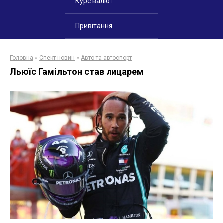
Курс валют
Привітання
Головна
»
Спект новин
»
Авто та автоспорт
Льюїс Гамільтон став лицарем