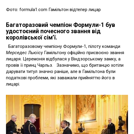
Фото: formula1.com Гамільтон відтепер лицар
Багаторазовий чемпіон Формули-1 був
удостоєний почесного звання від
королівської сім’ї.
Багаторазовому чемпіону Формули-1, пілоту команди
Мерседес
Льюїсу Гамільтону офіційно присвоєно звання
лицаря. Церемонія відбулася у Віндзорському замку, а
провів її принц Чарльз. Зазначимо, що британцю хотіли
дарувати титул значно раніше, але в Гамільтона були
податкові проблеми, які заважали прийняттю його в
лицарі.