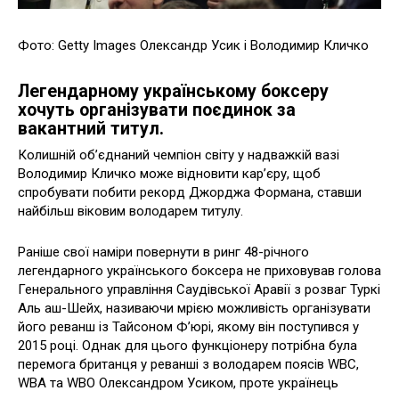
Фото: Getty Images Олександр Усик і Володимир Кличко
Легендарному українському боксеру
хочуть організувати поєдинок за
вакантний титул.
Колишній об’єднаний чемпіон світу у надважкій вазі
Володимир Кличко може відновити кар’єру, щоб
спробувати побити рекорд Джорджа Формана, ставши
найбільш віковим володарем титулу.
Раніше свої наміри повернути в ринг 48-річного
легендарного українського боксера не приховував голова
Генерального управління Саудівської Аравії з розваг Туркі
Аль аш-Шейх, називаючи мрією можливість організувати
його реванш із Тайсоном Ф’юрі, якому він поступився у
2015 році. Однак для цього функціонеру потрібна була
перемога британця у реванші з володарем поясів WBC,
WBA та WBO Олександром Усиком, проте українець