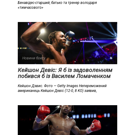
Бенавідес-старший, батько та тренер володаря
«тимчасового»
Новини боксу
Кейшон Девіс: Я б із задоволенням
побився б із Василем Ломаченком
Кейшон Дэвис. Фото — Getty Images Непереможений
американець Кейшон Девіс (12-0, 8 KO) заявив,