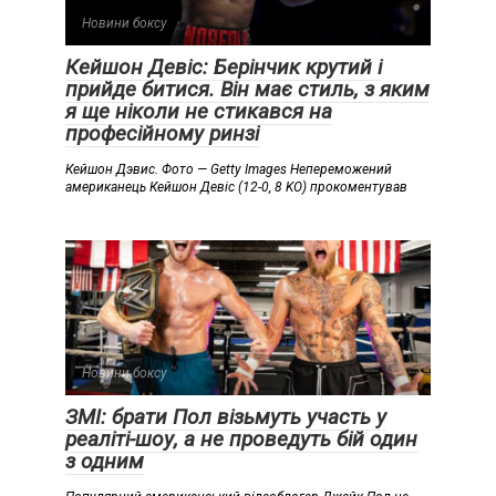
Новини боксу
Кейшон Девіс: Берінчик крутий і
прийде битися. Він має стиль, з яким
я ще ніколи не стикався на
професійному ринзі
Кейшон Дэвис. Фото — Getty Images Непереможений
американець Кейшон Девіс (12-0, 8 KO) прокоментував
Новини боксу
ЗМІ: брати Пол візьмуть участь у
реаліті-шоу, а не проведуть бій один
з одним