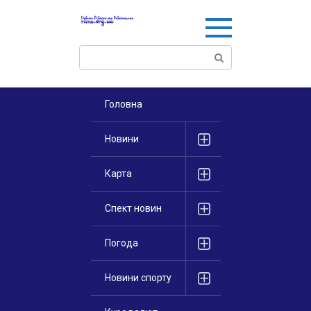
Перейти
к
контенту
Поиск:
Головна
Новини
Карта
Спект новин
Погода
Новини спорту