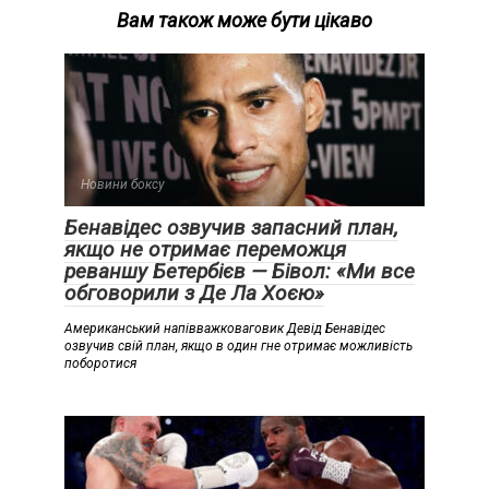
Вам також може бути цікаво
Новини боксу
Бенавідес озвучив запасний план,
якщо не отримає переможця
реваншу Бетербієв — Бівол: «Ми все
обговорили з Де Ла Хоєю»
Американський напівважковаговик Девід Бенавідес
озвучив свій план, якщо в один гне отримає можливість
поборотися