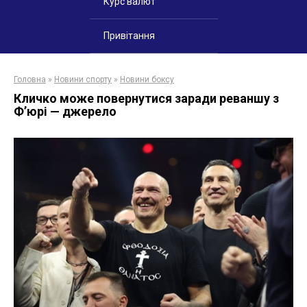
Курс валют
Привітання
Головна
»
Новини спорту
»
Новини боксу
Кличко може повернутися заради реваншу з
Ф’юрі — джерело