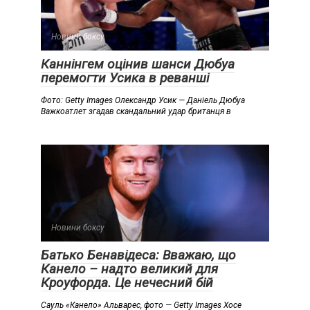
Новини боксу
Каннінгем оцінив шанси Дюбуа
перемогти Усика в реванші
Фото: Getty Images Олександр Усик — Даніель Дюбуа
Важкоатлет згадав скандальний удар британця в
Новини боксу
Батько Бенавідеса: Вважаю, що
Канело – надто великий для
Кроуфорда. Це нечесний бій
Сауль «Канело» Альварес, фото — Getty Images Хосе