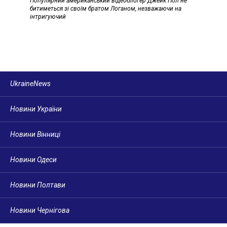
Популярний американський відеоблогер Джейк Пол не
битиметься зі своїм братом Логаном, незважаючи на
інтригуючий
UkraineNews
Новини України
Новини Вінниці
Новини Одеси
Новини Полтави
Новини Чернігова