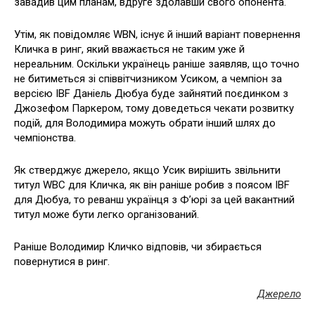
завадив цим планам, вдруге здолавши свого опонента.
Утім, як повідомляє WBN, існує й інший варіант повернення
Кличка в ринг, який вважається не таким уже й
нереальним. Оскільки українець раніше заявляв, що точно
не битиметься зі співвітчизником Усиком, а чемпіон за
версією IBF Даніель Дюбуа буде зайнятий поєдинком з
Джозефом Паркером, тому доведеться чекати розвитку
подій, для Володимира можуть обрати інший шлях до
чемпіонства.
Як стверджує джерело, якщо Усик вирішить звільнити
титул WBC для Кличка, як він раніше робив з поясом IBF
для Дюбуа, то реванш українця з Ф’юрі за цей вакантний
титул може бути легко організований.
Раніше Володимир Кличко відповів, чи збирається
повернутися в ринг.
Джерело