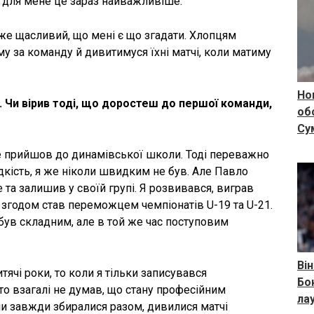
, і для мене це зараз найважливіше.
уже щасливий, що мені є що згадати. Хлопцям
у за команду й дивитимуся їхні матчі, коли матиму
Нов
Чи вірив тоді, що доростеш до першої команди,
об
Су
ше прийшов до динамівської школи. Тоді переважно
дкість, я же ніколи швидким не був. Але Павло
та залишив у своїй групі. Я розвивався, виграв
, згодом став переможцем чемпіонатів U-19 та U-21.
був складним, але в той же час поступовим
Він
ячі роки, то коли я тільки записувався
Бо
 то взагалі не думав, що стану професійним
ла
ями завжди збиралися разом, дивилися матчі