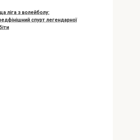
ща ліга з волейболу:
редфінішний спурт легендарної
біти