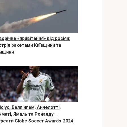
орічне «привітання» від росіян:
стріл ракетами Київщини та
мщини
ісіус, Беллінгем, Анчелотті,
нматі, Ямаль та Роналду –
уреати Globe Soccer Awards-2024