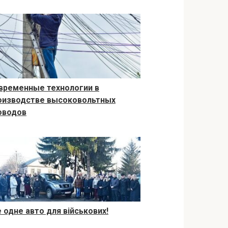
временные технологии в
оизводстве высоковольтных
оводов
 одне авто для військових!