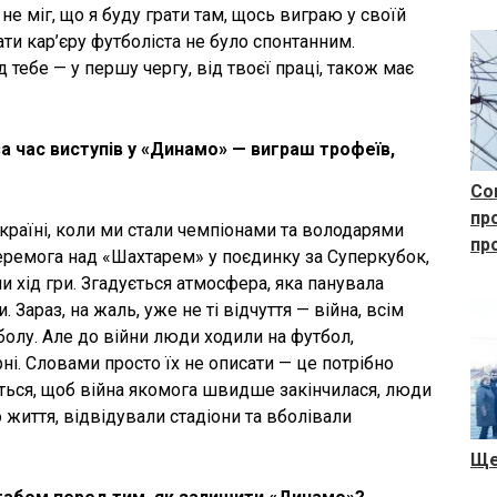
и не міг, що я буду грати там, щось виграю у своїй
ати кар’єру футболіста не було спонтанним.
 тебе — у першу чергу, від твоєї праці, також має
а час виступів у «Динамо» — виграш трофеїв,
Со
пр
країні, коли ми стали чемпіонами та володарями
пр
еремога над «Шахтарем» у поєдинку за Суперкубок,
 хід гри. Згадується атмосфера, яка панувала
. Зараз, на жаль, уже не ті відчуття — війна, всім
тболу. Але до війни люди ходили на футбол,
рні. Словами просто їх не описати — це потрібно
четься, щоб війна якомога швидше закінчилася, люди
життя, відвідували стадіони та вболівали
Ще