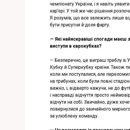
чемпіонату України, і я навіть уявит
кар’єрі. У той же час рішення розпоч
Я розумів, що все залежить лише від
бути присутня й доля фарту.
— Які найяскравіші спогади маєш з
виступи в єврокубках?
— Безперечно, це виграш треблу в У
Кубку й Суперкубку країни. Також п
коли ми поступалися, але переломили
на трибунах, коли були повні стадіони
важко, і, відверто кажучи, не до фу
і насправді відчуття просто неймові
відчути на собі. Звичайно, дуже хо
повернулися до звичайного мирного 
за улюблену команду.