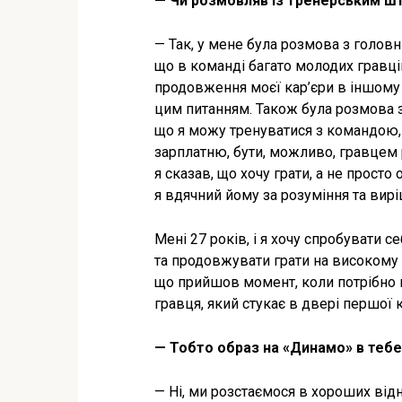
— Чи розмовляв із тренерським ш
— Так, у мене була розмова з головн
що в команді багато молодих гравці
продовження моєї кар’єри в іншому к
цим питанням. Також була розмова з
що я можу тренуватися з командою, 
зарплатню, бути, можливо, гравцем р
я сказав, що хочу грати, а не просто
я вдячний йому за розуміння та виріш
Мені 27 років, і я хочу спробувати 
та продовжувати грати на високому 
що прийшов момент, коли потрібно п
гравця, який стукає в двері першої 
— Тобто образ на «Динамо» в теб
— Ні, ми розстаємося в хороших від