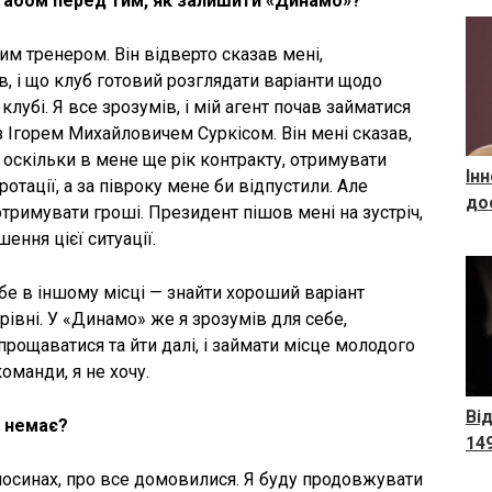
табом перед тим, як залишити «Динамо»?
им тренером. Він відверто сказав мені,
в, і що клуб готовий розглядати варіанти щодо
лубі. Я все зрозумів, і мій агент почав займатися
 Ігорем Михайловичем Суркісом. Він мені сказав,
оскільки в мене ще рік контракту, отримувати
Інн
отації, а за півроку мене би відпустили. Але
до
 отримувати гроші. Президент пішов мені на зустріч,
ення цієї ситуації.
себе в іншому місці — знайти хороший варіант
рівні. У «Динамо» же я зрозумів для себе,
рощаватися та йти далі, і займати місце молодого
команди, я не хочу.
Ві
е немає?
14
носинах, про все домовилися. Я буду продовжувати