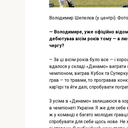
Володимир Шепелєв (у центрі). Фото
— Володимире, уже офіційно відо
дебютував вісім років тому — в л
чергу?
— За ці вісім років було все — і хор
вдалося у складі «Динамо» виграти 
чемпіоном, виграв Кубок та Суперкуб
грав — то травми, то програвав кон
кар’єрі та йти далі, спробувати погр
З усіма в «Динамо» залишаюся в хо
в чемпіонаті України. Я же для себе
ж у команді є багато молодих гравці
спробувати для себе щось нове. Не х