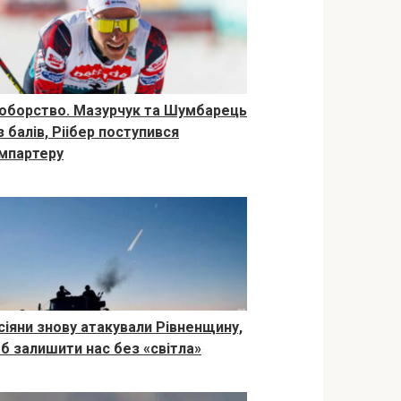
оборство. Мазурчук та Шумбарець
 балів, Ріібер поступився
мпартеру
сіяни знову атакували Рівненщину,
б залишити нас без «світла»