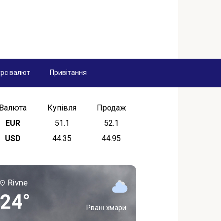
рс валют
Привітання
Валюта
Купівля
Продаж
EUR
51.1
52.1
USD
44.35
44.95
Rivne
24°
Рвані хмари