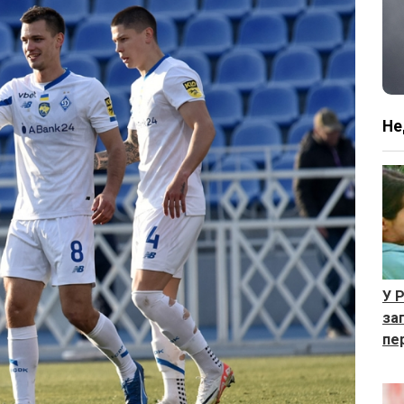
Не
У 
за
пе