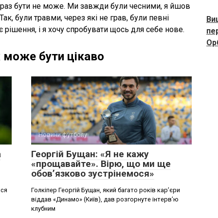
браз бути не може. Ми завжди були чесними, я йшов
Так, були травми, через які не грав, були певні
Ви
 рішення, і я хочу спробувати щось для себе нове.
пе
Ор
 може бути цікаво
Новини футболу
а
Георгій Бущан: «Я не кажу
«прощавайте». Вірю, що ми ще
обов’язково зустрінемося»
вся
Голкіпер Георгій Бущан, який багато років кар’єри
віддав «Динамо» (Київ), дав розгорнуте інтерв’ю
клубним