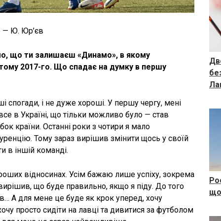
 — Ю. Юр’єв
мо, що ти залишаєш «Динамо», в якому
Дв
ютому 2017-го. Що спадає на думку в першу
без
Ла
оші спогади, і не дуже хороші. У першу чергу, мені
все в Україні, що тільки можливо було — став
ок країни. Останні роки з чотири я мало
куренцію. Тому зараз вирішив змінити щось у своїй
ати в іншій команді.
роших відносинах. Усім бажаю лише успіху, зокрема
Ро
 вирішив, що буде правильно, якщо я піду. До того
що
в… А для мене це буде як крок уперед, хочу
очу просто сидіти на лавці та дивитися за футболом