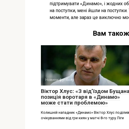
підтримувати «Динамо», і жодних о
на поступки, мені йшли на поступки. 
моменти, але зараз це виключно моє
Вам також
Новини футболу
Віктор Хлус: «З від’їздом Бущан
позиція воротаря в «Динамо»
може стати проблемою»
Колишній нападник «Динамо» Віктор Хлус поділи
очікуваннями від гри киян у матчі 8-го туру Ліги