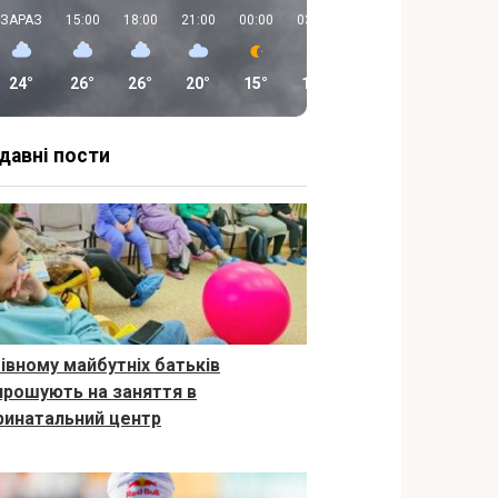
ЗАРАЗ
15:00
18:00
21:00
00:00
03:00
06:00
09:00
24°
26°
26°
20°
15°
13°
12°
18°
давні пости
Рівному майбутніх батьків
прошують на заняття в
ринатальний центр