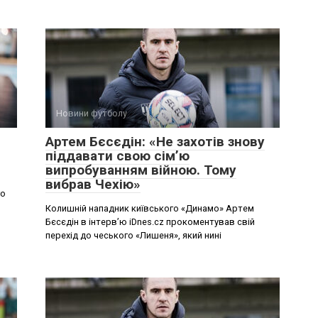
Новини футболу
Артем Бєсєдін: «Не захотів знову
піддавати свою сім’ю
випробуванням війною. Тому
вибрав Чехію»
го
Колишній нападник київського «Динамо» Артем
Бєсєдін в інтерв’ю iDnes.cz прокоментував свій
перехід до чеського «Лишеня», який нині