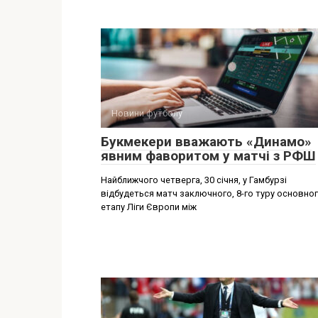
Новини футболу
Букмекери вважають «Динамо»
явним фаворитом у матчі з РФШ
Найближчого четверга, 30 січня, у Гамбурзі
відбудеться матч заключного, 8-го туру основно
етапу Ліги Європи між