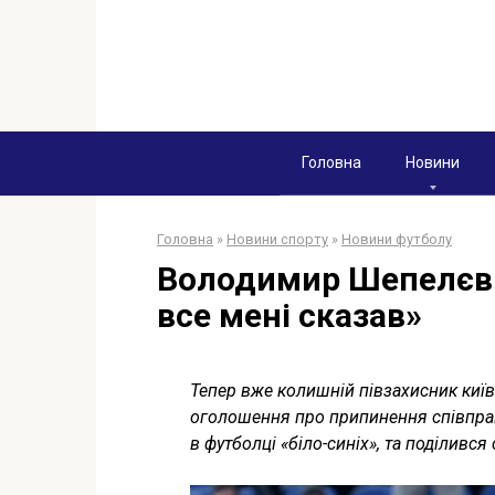
Перейти
к
контенту
Головна
Новини
Головна
»
Новини спорту
»
Новини футболу
Володимир Шепелєв:
все мені сказав»
Тепер вже колишній півзахисник ки
оголошення про припинення співпрац
в футболці «біло-синіх», та поділивс