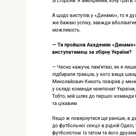
зі сторони. Я амбіційний, хочу грати
А щодо виступів у «Динамо», то я д
же бажаю успіху, завжди вболіватим
можливість.
— Ти пройшов Академію «Динамо». 
виступатимеш за збірну України?
— Чесно кажучи, пам’ятаю, як я ли
підбирали гравців, у кого вища шви
Миколайович Кикоть повірив у мене 
у складі команди чемпіонат України
Тобто, мій шлях до першої команди 
та цікавим.
Якщо ж повернутися ще раніше, в дит
до футбольної секції в рідній Одесі,
футболістом. Із татом та його друз