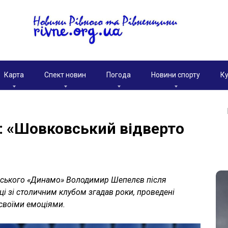
Карта
Спект новин
Погода
Новини спорту
Ку
 «Шовковський відверто
ївського «Динамо» Володимир Шепелєв після
і зі столичним клубом згадав роки, проведені
я своїми емоціями.