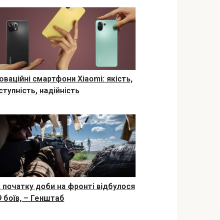
оваційні смартфони Xiaomi: якість,
ступність, надійність
д початку доби на фронті відбулося
9 боїв, – Генштаб