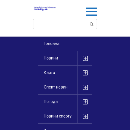
Перейти
к
контенту
Поиск:
Головна
Новини
Карта
Спект новин
Погода
Новини спорту