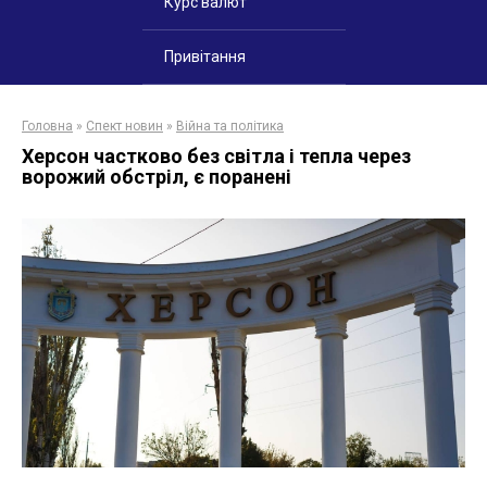
Курс валют
Привітання
Головна
»
Спект новин
»
Війна та політика
Херсон частково без світла і тепла через
ворожий обстріл, є поранені