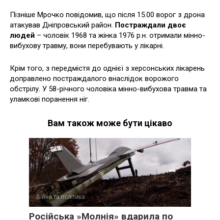
Пізніше Мрочко повідомив, що після 15.00 ворог з дрона
атакував Дніпровський район.
Постраждали двоє
людей
– чоловік 1968 та жінка 1976 р.н. отримали мінно-
вибухову травму, вони перебувають у лікарні.
Крім того, з передмістя до однієї з херсонських лікарень
доправлено постраждалого внаслідок ворожого
обстрілу. У 58-річного чоловіка мінно-вибухова травма та
уламкові поранення ніг.
Вам також може бути цікаво
Війна та політика
Російська »Молнія» вдарила по