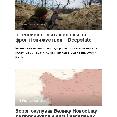
Війна та політика
Інтенсивність атак ворога на
фронті знижується – Deepstate
Інтенсивність штурмових дій російських військ почала
поступово спадати, хоча й залишається на високому
рівні.
Війна та політика
Ворог окупував Велику Новосілку
та просунувся у низці населених