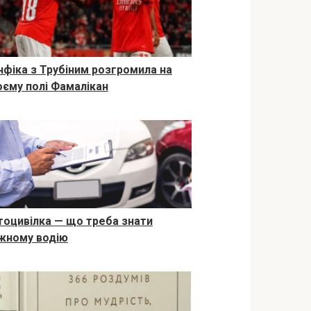
нфіка з Трубіним розгромила на
оєму полі Фамалікан
тоцивілка — що треба знати
жному водію