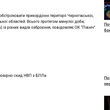
бстрілювати прикордонні території Чернігівської,
ької областей. Всього протягом минулої доби,
По
) із різних видів озброєння, повідомляє ОК “Північ”.
бо
ймовірно скид НВП з БПЛа.
По
пе