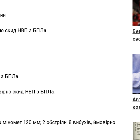
ни.
но скид НВП з БПЛа.
Бе
св
 з БПЛа.
овірно скид НВП з БПЛа.
Ав
ко
 міномет 120 мм; 2 обстріли: 8 вибухів, ймовірно