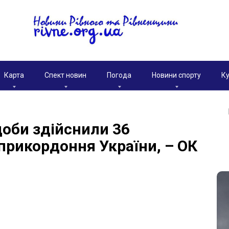
Карта
Спект новин
Погода
Новини спорту
Ку
оби здійснили 36
 прикордоння України, – ОК