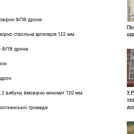
ймовірно ФПВ-дрони.
Пр
овірно ствольна артилерія 122 мм.
ха
о ФПВ-дрони.
рон.
дрон.
У 
; 2 вибухи, ймовірно міномет 120 мм.
те
до
Шосткинської громади