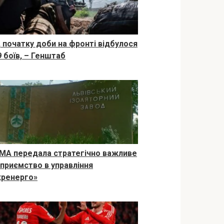
д початку доби на фронті відбулося
9 боїв, – Генштаб
МА передала стратегічно важливе
дприємство в управління
кренерго»