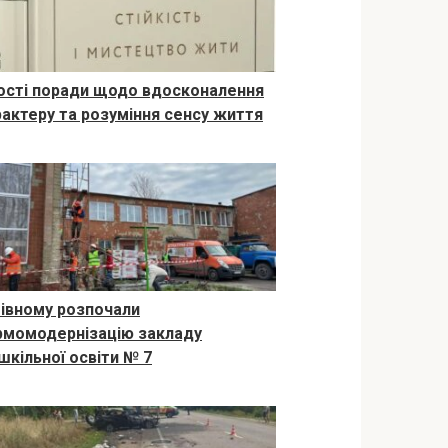
ості поради щодо вдосконалення
рактеру та розуміння сенсу життя
Рівному розпочали
рмомодернізацію закладу
шкільної освіти № 7