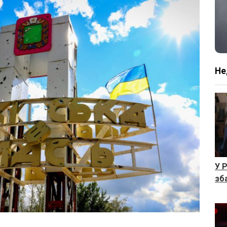
Не
У 
зб