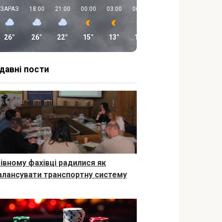
ЗАРАЗ
18:00
21:00
00:00
03:00
06:00
09:00
12:00
26°
26°
22°
15°
13°
11°
18°
23°
давні пости
Рівному фахівці радилися як
алансувати транспортну систему