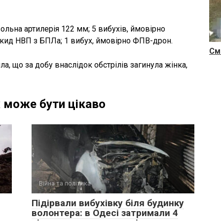
ольна артилерія 122 мм; 5 вибухів, ймовірно
скид НВП з БПЛа; 1 вибух, ймовірно ФПВ-дрон.
См
а, що за добу внаслідок обстрілів загинула жінка,
 може бути цікаво
Війна та політика
Підірвали вибухівку біля будинку
волонтера: в Одесі затримали 4