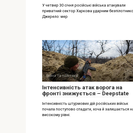
У четвер 30 січня російські війська атакували
приватний сектор Харкова ударним безпілотник
Джерело: мер
Війна та політика
Інтенсивність атак ворога на
фронті знижується – Deepstate
Інтенсивність штурмових дій російських військ
почала поступово спадати, хоча й залишається н
високому рівні.