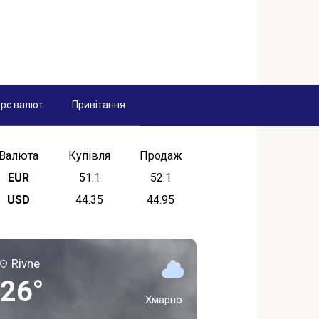
рс валют
Привітання
Валюта
Купівля
Продаж
EUR
51.1
52.1
USD
44.35
44.95
Rivne
26°
Хмарно