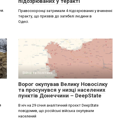
підозрюваних у теракті
ом.
Правоохоронці затримали 4 підозрюваних у вчиненні
теракту, що призвів до загибелі людини в
Одесі.
Війна та політика
Ворог окупував Велику Новосілку
та просунувся у низці населених
пунктів Донеччини – DeepState
а
В ніч на 29 січня аналітичний проєкт DeepState
повідомив, що російські війська окупували
населений