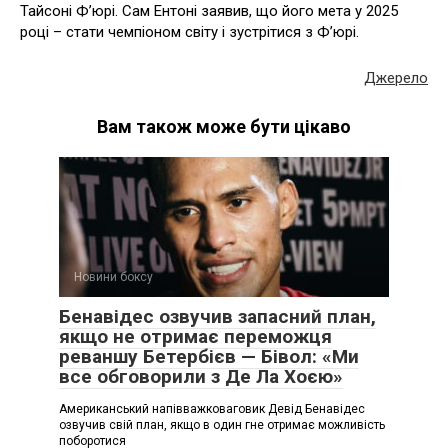
Тайсоні Ф’юрі. Сам Ентоні заявив, що його мета у 2025
році – стати чемпіоном світу і зустрітися з Ф’юрі.
Джерело
Вам також може бути цікаво
Новини боксу
Бенавідес озвучив запасний план,
якщо не отримає переможця
реваншу Бетербієв — Бівол: «Ми
все обговорили з Де Ла Хоєю»
Американський напівважковаговик Девід Бенавідес
озвучив свій план, якщо в один гне отримає можливість
поборотися