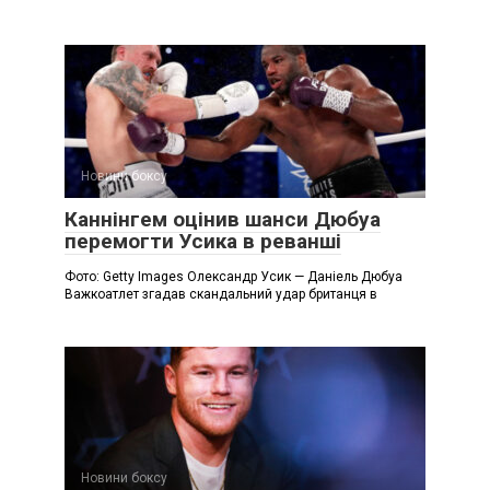
Новини боксу
Каннінгем оцінив шанси Дюбуа
перемогти Усика в реванші
Фото: Getty Images Олександр Усик — Даніель Дюбуа
Важкоатлет згадав скандальний удар британця в
Новини боксу