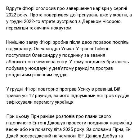
Вдруге Ф’юрі оголосив про завершення кар’єри у серпні
2022 року. Проте повернувся до тренувань вже у жовтні, а
у грудні 2022-го втретє зустрівся з Дереком Чісорою,
перемігши технічним нокаутом.
Нинішню заяву Ф’юрі зробив після двох поразок поспіль
від українця Олександра Усика. У травні Тайсон
поступився Олександру у поєдинку за звання
абсолютного чемпіона світу. У тому поєдинку британець
побував у нокдауні у дев’ятому раунді та програв
роздільним рішенням суддів.
У грудні Ф’юрі повторно програв Усику в реванші. Бій
тривав усі 12 раундів, за його підсумками всі троє суддів
зафіксували перемогу українця.
При цьому Гірн раніше розповів про плани свого
підопічного Ентоні Джошуа провести поєдинок наприкінці
весни або на початку літа 2025 року. За словами Гірна, Ей
Джей зосереджений на чемпіоні IBF Даніелі Дюбуа та