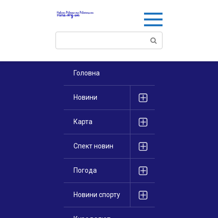
Перейти
к
контенту
Поиск:
Головна
Новини
Карта
Спект новин
Погода
Новини спорту