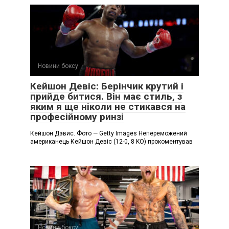
Новини боксу
Кейшон Девіс: Берінчик крутий і
прийде битися. Він має стиль, з
яким я ще ніколи не стикався на
професійному ринзі
Кейшон Дэвис. Фото — Getty Images Непереможений
американець Кейшон Девіс (12-0, 8 KO) прокоментував
Новини боксу