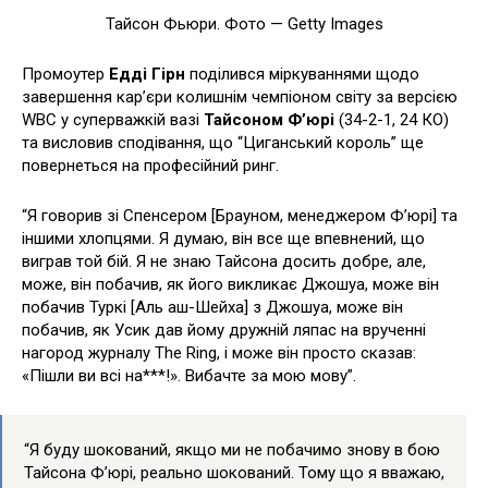
Тайсон Фьюри. Фото — Getty Images
Промоутер
Едді Гірн
поділився міркуваннями щодо
завершення кар’єри колишнім чемпіоном світу за версією
WBC у суперважкій вазі
Тайсоном Ф’юрі
(34-2-1, 24 КО)
та висловив сподівання, що “Циганський король” ще
повернеться на професійний ринг.
“Я говорив зі Спенсером [Брауном, менеджером Ф’юрі] та
іншими хлопцями. Я думаю, він все ще впевнений, що
виграв той бій. Я не знаю Тайсона досить добре, але,
може, він побачив, як його викликає Джошуа, може він
побачив Туркі [Аль аш-Шейха] з Джошуа, може він
побачив, як Усик дав йому дружній ляпас на врученні
нагород журналу The Ring, і може він просто сказав:
«Пішли ви всі на***!». Вибачте за мою мову”.
“Я буду шокований, якщо ми не побачимо знову в бою
Тайсона Ф’юрі, реально шокований. Тому що я вважаю,