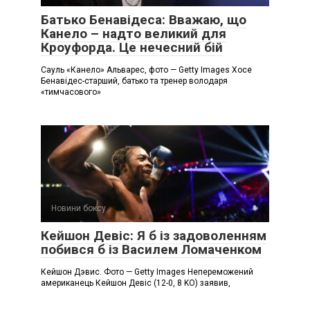
Батько Бенавідеса: Вважаю, що
Канело – надто великий для
Кроуфорда. Це нечесний бій
Сауль «Канело» Альварес, фото — Getty Images Хосе
Бенавідес-старший, батько та тренер володаря
«тимчасового»
Новини боксу
Кейшон Девіс: Я б із задоволенням
побився б із Василем Ломаченком
Кейшон Дэвис. Фото — Getty Images Непереможений
американець Кейшон Девіс (12-0, 8 KO) заявив,