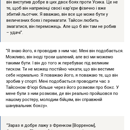
він виступив добре в цих двох боях проти Усика. Це не
те, щоб він наприкінці своєї кар’єри фізично і вже
збитий льотчик. Я вважаю, він все ще може бути у
величезних боях і перемагати. Тайсон любить
змагатися, він переможець. Але що б він там не робив
– удачі”.
“Я знаю його, я проводив з ним час. Мені він подобається.
Можливо, він іноді трохи шалений, але всі ми можемо
такими бути. І він до того ж перебуває під великим
тиском. Ти не можеш постійно чекати, що він вестиме
себе нормально. Я поважаю його, я поважаю те, що він
зробив у спорті. Мені подобається проводити час з
Тайсоном Ф’юрі більше через його розмови про бокс. У
мене були з ним розмови, де він реально пройшовся по
нашому ростеру, молодим бійцям, він справжній
шанувальник боксу».
“Зараз я добре лажу з Френком [Ворреном],