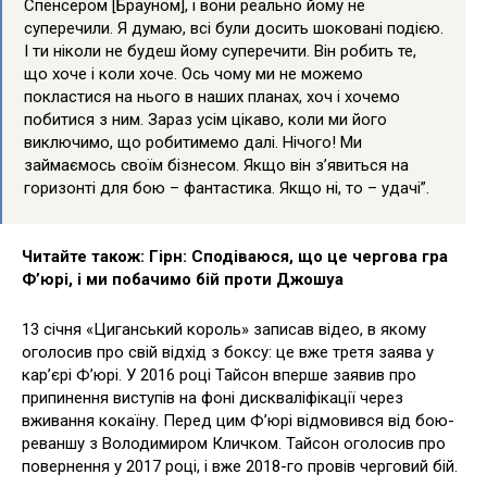
Спенсером [Брауном], і вони реально йому не
суперечили. Я думаю, всі були досить шоковані подією.
І ти ніколи не будеш йому суперечити. Він робить те,
що хоче і коли хоче. Ось чому ми не можемо
покластися на нього в наших планах, хоч і хочемо
побитися з ним. Зараз усім цікаво, коли ми його
виключимо, що робитимемо далі. Нічого! Ми
займаємось своїм бізнесом. Якщо він з’явиться на
горизонті для бою – фантастика. Якщо ні, то – удачі”.
Читайте також: Гірн: Сподіваюся, що це чергова гра
Ф’юрі, і ми побачимо бій проти Джошуа
13 січня «Циганський король» записав відео, в якому
оголосив про свій відхід з боксу: це вже третя заява у
кар’єрі Ф’юрі. У 2016 році Тайсон вперше заявив про
припинення виступів на фоні дискваліфікації через
вживання кокаїну. Перед цим Ф’юрі відмовився від бою-
реваншу з Володимиром Кличком. Тайсон оголосив про
повернення у 2017 році, і вже 2018-го провів черговий бій.