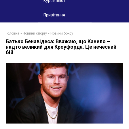
Курс валют
Привітання
Головна
»
Новини спорту
»
Новини боксу
Батько Бенавідеса: Вважаю, що Канело –
надто великий для Кроуфорда. Це нечесний
бій