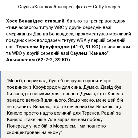
Сауль «Канело» Альварес, фото — Getty Images
Хосе Бенавідес-старший,
батько та тренер володаря
«тимчасового» титулу WBC у другій середній вазі
американця Давіда Бенавідеса, прокоментував можливий
поєдинок між володарем титулу WBA у першій середній
вазі
Теренсом Кроуфордом (41-0, 31 КО)
та чемпіоном
та WBO у другій середній вазі С
аулем “Канело”
Альваресом (62-2-2, 39 KO).
“Мені б, наприклад, було б незручно просити про
поєдинок з Кроуфордом для сина. Думаю, Давід був
би занадто великим для Теренса. Думаю, що і Канело
занадто великий для нього. Якщо чесно, мене цей бій
не цікавить. Вважаю, що це нечесний бій. Вважаю, що
Канело просто надто великий для Теренса. Радий за
Канело і таке інше. Але зараз він нам побоку.
Попереду у нас бій із Моррелем. І ми повністю
сконцентровані на ньому”.