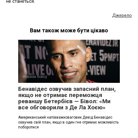
не станеться.
Джерело
Вам також може бути цікаво
Новини боксу
Бенавідес озвучив запасний план,
якщо не отримає переможця
реваншу Бетербієв — Бівол: «Ми
все обговорили з Де Ла Хоєю»
Американський напівважковаговик Девід Бенавідес
озвучив свій план, якщо в один гне отримає можливість
поборотися