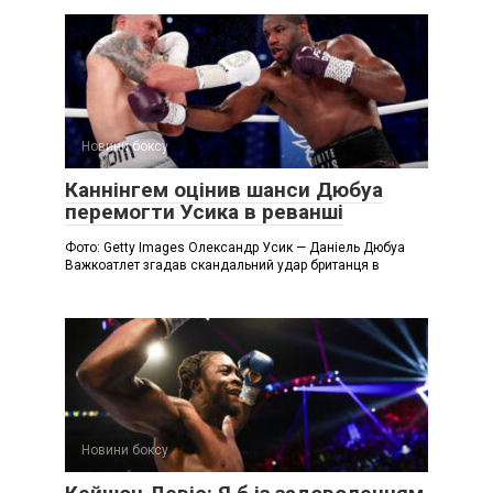
Новини боксу
Каннінгем оцінив шанси Дюбуа
перемогти Усика в реванші
Фото: Getty Images Олександр Усик — Даніель Дюбуа
Важкоатлет згадав скандальний удар британця в
Новини боксу