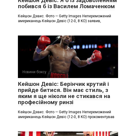
Кейшон Девіс: Я б із задоволенням
побився б із Василем Ломаченком
Кейшон Дэвис. Фото — Getty Images Непереможений
американець Кейшон Девіс (12-0, 8 KO) заявив,
Новини боксу
Кейшон Девіс: Берінчик крутий і
прийде битися. Він має стиль, з
яким я ще ніколи не стикався на
професійному ринзі
Кейшон Дэвис. Фото — Getty Images Непереможений
американець Кейшон Девіс (12-0, 8 KO) прокоментував