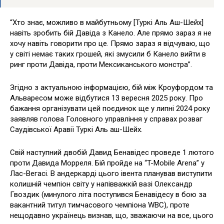
“Хто знає, можливо в майбутньому [Туркі Аль Аш-Шейх]
навіть зробить бій Давіда з Канело. Але прямо зараз я не
хочу навіть говорити про це. Прямо зараз я відчуваю, що
у світі немає таких грошей, які змусили б Канело вийти в
ринг проти Давіда, проти Мексиканського монстра”.
Згідно з актуальною інформацією, бій між Кроуфордом та
Альваресом може відбутися 13 вересня 2025 року. Про
бажання організувати цей поєдинок ще у липні 2024 року
заявляв голова Головного управління у справах розваг
Саудівської Аравії Туркі Аль аш-Шейх.
Свій наступний двобій Давид Бенавідес проведе 1 лютого
проти Давида Морреля. Бій пройде на “T-Mobile Arena” у
Лас-Вегасі. В андеркарді цього івента планував виступити
колишній чемпіон світу у напівважкій вазі Олександр
Гвоздик (минулого літа поступився Бенавідесу в бою за
вакантний титул тимчасового чемпіона WBC), проте
нещодавно українець визнав, що, зважаючи на все, цього