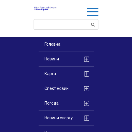
Перейти
к
контенту
Поиск:
Головна
Новини
Карта
Спект новин
Погода
Новини спорту