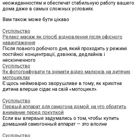
неожиданностям и обеспечат стабильную работу вашего
дома даже в самых сложных условиях.
Вам також може бути цікаво
Суспільство
Релакс масаж як спосіб відновлення після офісного
навантаження
Після повного робочого дня, який проходить у режимі
постійної концентрації, дзвінків, дедлайнів і
нескінченного
Суспільство
Як фотографувати та знімати відео малюків на дитячих
мотоциклах
Є щось неймовірно зворушливе в тому, як крихітна
дитина вперше сідає на свій «мотоцикл».
Суспільство
Первый аппарат для самогона домой: на что обратить
внимание перед покупкой
Если вы впервые задумались о том, чтобы купить
домашний самогонный аппарат — это вполне
Суспільство