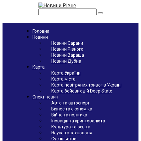
Перейти
к
Поиск:
контенту
Головна
Новини
Новини Сарани
Новини Рівного
Новини Вараша
Новини Дубна
Карта
Карта України
Карта міста
Карта повітряних тривог в Україні
Карта бойових дій Deep State
Спект новин
Авто та автоспорт
Бізнес та економіка
Війна та політика
Іноваціії та криптовалюта
Культура та освіта
Наука та технологія
Суспільство