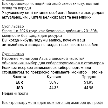
Електрошокер як надійний засіб самозахисту: повний
огляд та поради
У сучасному світі питання особистої безпеки стає дедалі
актуальнішим. Жителі великих міст та невеликих
Суспільство
Stage 1 в 2026 году: как безопасно добавить 20–30%
мощности без вреда для ресурса
Вы когда-нибудь задумывались, почему ваш
автомобиль с завода не выдает все, на что способен
Суспільство
Игровые мониторы Asus с высокой частотой
обновления: выбор для киберспортсменов и стримеров
Если вы всерьез занимаетесь киберспортом или
стримингом, то прекрасно понимаете: монитор — это не
Валюта
Купівля
Продаж
EUR
50.95
51.95
USD
44.35
44.95
Недавні пости
Електроінструменти для кожного: від аматора до профі