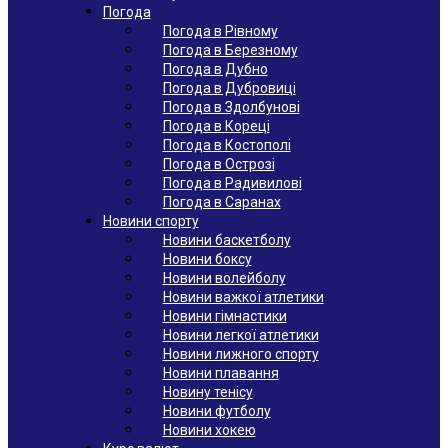
Погода
Погода в Рівному
Погода в Березному
Погода в Дубно
Погода в Дубровиці
Погода в Здолбунові
Погода в Кореці
Погода в Костополі
Погода в Острозі
Погода в Радивилові
Погода в Саранах
Новини спорту
Новини баскетболу
Новини боксу
Новини волейболу
Новини важкої атлетики
Новини гімнастики
Новини легкої атлетики
Новини лижного спорту
Новини плавання
Новину тенісу
Новини футболу
Новини хокею