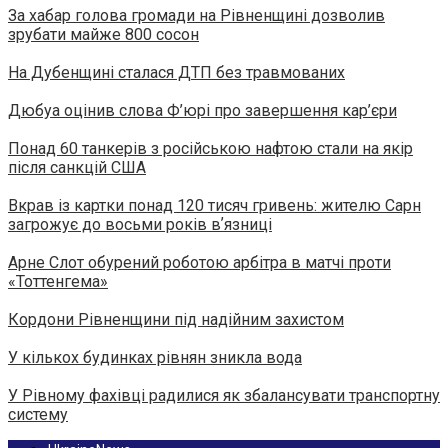
За хабар голова громади на Рівненщині дозволив
зрубати майже 800 сосон
На Дубенщині сталася ДТП без травмованих
Дюбуа оцінив слова Ф’юрі про завершення кар’єри
Понад 60 танкерів з російською нафтою стали на якір
після санкцій США
Вкрав із картки понад 120 тисяч гривень: жителю Сарн
загрожує до восьми років вʼязниці
Арне Слот обурений роботою арбітра в матчі проти
«Тоттенгема»
Кордони Рівненщини під надійним захистом
У кількох будинках рівнян зникла вода
У Рівному фахівці радилися як збалансувати транспортну
систему