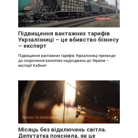
Бізнес та економіка
Підвищення вантажних тарифів
Укрзалізниці – це вбивство бізнесу
– експерт
Підвищення вантажних тарифів Укрзалізниці призведе
до скорочення валютних надходжень до України –
експерт Кабінет
Бізнес та економіка
Місяць без відключень світла.
Депутатка пояснила, як це