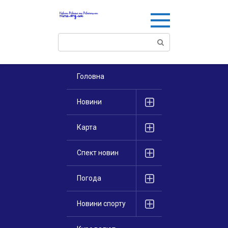
Перейти
к
контенту
Поиск:
Головна
Новини
Карта
Спект новин
Погода
Новини спорту