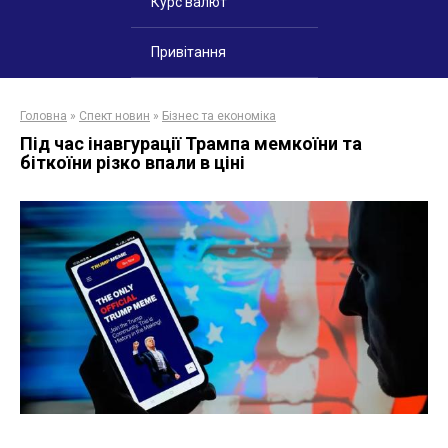
Курс валют
Привітання
Головна
»
Спект новин
»
Бізнес та економіка
Під час інавгурації Трампа мемкоїни та
біткоїни різко впали в ціні