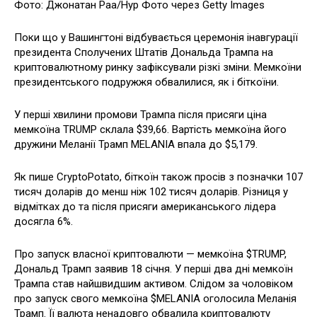
Фото: Джонатан Раа/Нур Фото через Getty Images
Поки що у Вашингтоні відбувається церемонія інавгурації
президента Сполучених Штатів Дональда Трампа на
криптовалютному ринку зафіксували різкі зміни. Мемкоїни
президентського подружжя обвалилися, як і біткоїни.
У перші хвилини промови Трампа після присяги ціна
мемкоїна TRUMP склала $39,66. Вартість мемкоїна його
дружини Меланії Трамп MELANIA впала до $5,179.
Як пише CryptoPotato, біткоїн також просів з позначки 107
тисяч доларів до менш ніж 102 тисяч доларів. Різниця у
відмітках до та після присяги американського лідера
досягла 6%.
Про запуск власної криптовалюти — мемкоїна $TRUMP,
Дональд Трамп заявив 18 січня. У перші два дні мемкоїн
Трампа став найшвидшим активом. Слідом за чоловіком
про запуск свого мемкоїна $MELANIA оголосила Меланія
Трамп. Її валюта ненадовго обвалила криптовалюту