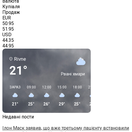
Валюта
Купівля
Продаж
EUR
50.95
51.95
USD
44.35
44.95
Rivne
21°
Рвані хмари
ЗАРАЗ
09:00
12:00
15:00
18:00
21:00
00:00
03:00
21°
25°
26°
29°
25°
20°
16°
14°
Недавні пости
Ілон Маск заявив, що вже третьому пацієнту встановили