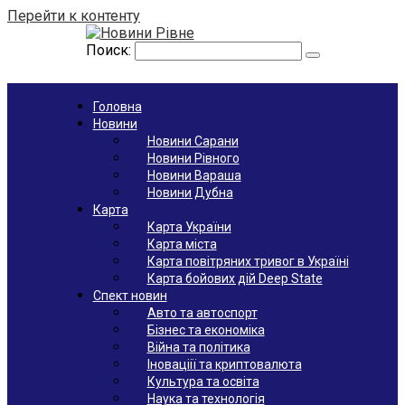
Перейти к контенту
Поиск:
Головна
Новини
Новини Сарани
Новини Рівного
Новини Вараша
Новини Дубна
Карта
Карта України
Карта міста
Карта повітряних тривог в Україні
Карта бойових дій Deep State
Спект новин
Авто та автоспорт
Бізнес та економіка
Війна та політика
Іноваціії та криптовалюта
Культура та освіта
Наука та технологія