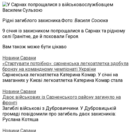
Рідні загиблого захисника.Фото:
Василя Сосюка
9 січня із захисником попрощалися в Сарнах та рідному
селі Гранітне, де й поховали Героя.
Вам також може бути цікаво
Новини Сарани
«Стартувати потрібно»: сарненська легкоатлетка здобула
бронзу на командному чемпіонаті України
Сарненська легкоатлетка Катерина Комар. У січні на
змаганнях у Києві легкоатлетка Катерина Комар стала
Новини Сарани
Двоє військових із Сарненського району загинуло на
фронті
Загиблі військові з Дубровиччини. У Дубровицькій
громаді повідомили про загибель двох захисників:
Руслана Котяша
Новини Сарани