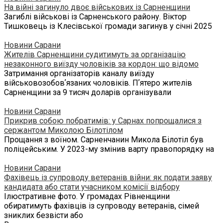
На війні загинуло двоє військових із Сарненщини
Загиблі військові із Сарненського району. Віктор
Тишковець із Клесівської громади загинув у січні 2025
Новини Сарани
Жителів Сарненщини судитимуть за організацію
незаконного виїзду чоловіків за кордон: що відомо
Затримання організаторів каналу виїзду
військовозобовʼязаних чоловіків. Пʼятеро жителів
Сарненщини за 9 тисяч доларів організували
Новини Сарани
Прикрив собою побратимів: у Сарнах попрощалися з
сержантом Миколою Білотілом
Прощання з воїном. Сарненчанин Микола Білотіл був
поліцейським. У 2023-му змінив варту правопорядку на
Новини Сарани
Фахівець із супроводу ветеранів війни: як подати заяву
кандидата або стати учасником комісії відбору
Ілюстративне фото. У громадах Рівненщини
обиратимуть фахівців із супроводу ветеранів, сімей
зниклих безвісти або