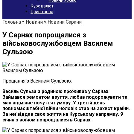
Новини хокею
Курс валют
Привітання
Головна
»
Новини
»
Новини Сарани
У Сарнах попрощалися з
військовослужбовцем Василем
Сульзою
Прощання з Василем Сульзою.
Василь Сульза з родиною проживав у Сарнах.
Займався ремонтом взуття, любив подорожувати та
мав відмінне почуття гумору. У третій день
повномасштабної війни чоловік став на захист країни.
За неї віддав своє життя на Курському напрямку. 9
січня з воїном попрощалися в Сарнах.