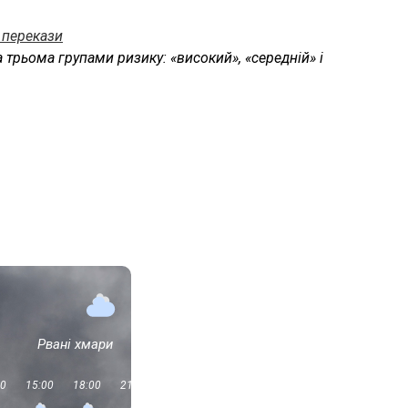
і перекази
 трьома групами ризику: «високий», «середній» і
Рвані хмари
00
15:00
18:00
21:00
00:00
03:00