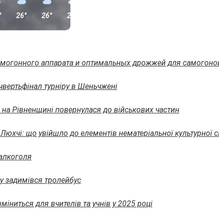
°
26°
26°
20°
15°
13°
амогонного аппарата и оптимальных дрожжей для самогоно
чвертьфінал турніру в Шеньчжені
 на Рівненщині повернулася до військових частин
в Люхчі: що увійшло до елементів нематеріальної культурної
алкоголя
ху задимівся тролейбус
міниться для вчителів та учнів у 2025 році