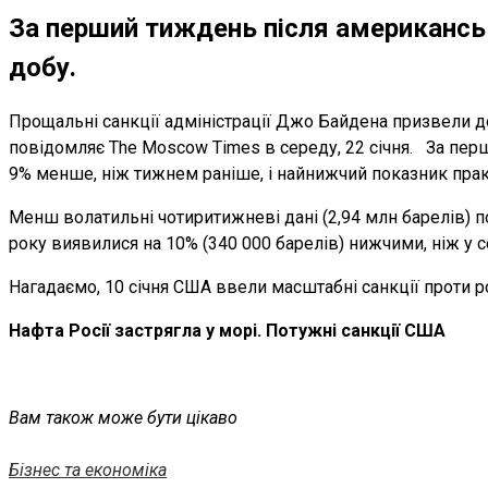
За перший тиждень після американськи
добу.
Прощальні санкції адміністрації Джо Байдена призвели до
повідомляє The Moscow Times в середу, 22 січня. За перши
9% менше, ніж тижнем раніше, і найнижчий показник практи
Менш волатильні чотиритижневі дані (2,94 млн барелів) п
року виявилися на 10% (340 000 барелів) нижчими, ніж у 
Нагадаємо, 10 січня США ввели масштабні санкції проти ро
Нафта Росії застрягла у морі. Потужні санкції США
Вам також може бути цікаво
Бізнес та економіка