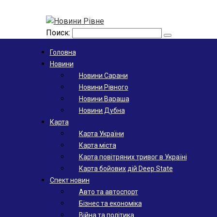
Поиск:
Головна
Новини
Новини Сарани
Новини Рівного
Новини Вараша
Новини Дубна
Карта
Карта України
Карта міста
Карта повітряних тривог в Україні
Карта бойових дій Deep State
Спект новин
Авто та автоспорт
Бізнес та економіка
Війна та політика