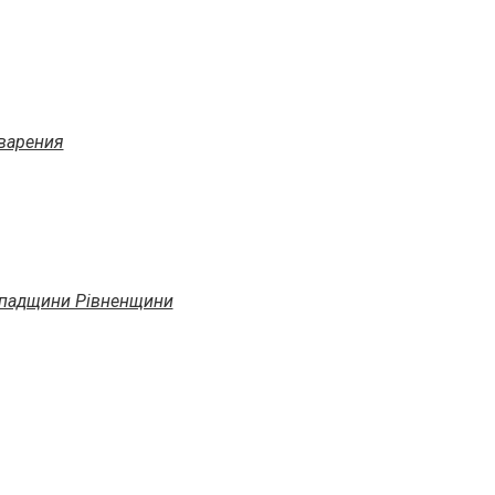
варения
 спадщини Рівненщини