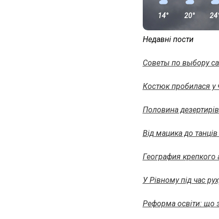
14°
20°
24
Недавні пости
Советы по выбору с
Костюк пробилася у 
Половина дезертирів
Від мацика до танці
География крепкого 
У Рівному під час ру
Реформа освіти: що з