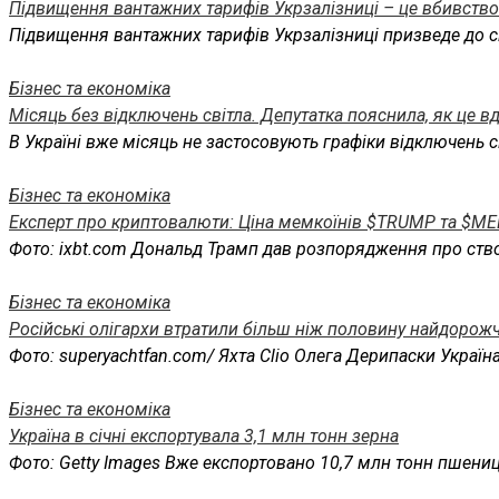
Підвищення вантажних тарифів Укрзалізниці – це вбивство 
Підвищення вантажних тарифів Укрзалізниці призведе до с
Бізнес та економіка
Місяць без відключень світла. Депутатка пояснила, як це в
В Україні вже місяць не застосовують графіки відключень с
Бізнес та економіка
Експерт про криптовалюти: Ціна мемкоїнів $TRUMP та $ME
Фото: ixbt.com Дональд Трамп дав розпорядження про ство
Бізнес та економіка
Російські олігархи втратили більш ніж половину найдорожч
Фото: superyachtfan.com/ Яхта Clio Олега Дерипаски Украї
Бізнес та економіка
Україна в січні експортувала 3,1 млн тонн зерна
Фото: Getty Images Вже експортовано 10,7 млн тонн пшениц