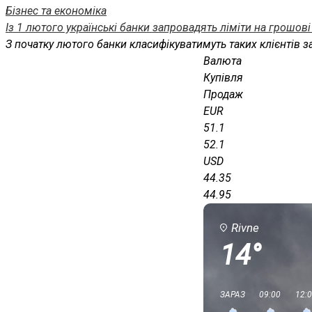
Бізнес та економіка
Із 1 лютого українські банки запровадять ліміти на грошов
З початку лютого банки класифікуватимуть таких клієнтів за
Валюта
Купівля
Продаж
EUR
51.1
52.1
USD
44.35
44.95
Rivne
14°
ЗАРАЗ
09:00
12: