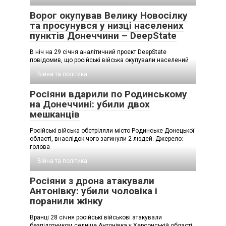
Ворог окупував Велику Новосілку
та просунувся у низці населених
пунктів Донеччини – DeepState
В ніч на 29 січня аналітичний проєкт DeepState
повідомив, що російські війська окупували населений
Війна та політика
Росіяни вдарили по Родинському
на Донеччині: убили двох
мешканців
Російські війська обстріляли місто Родинське Донецької
області, внаслідок чого загинули 2 людей. Джерело:
голова
Війна та політика
Росіяни з дрона атакували
Антонівку: убили чоловіка і
поранили жінку
Вранці 28 січня російські військові атакували
безпілотником селище Антонівка у Херсонській області,