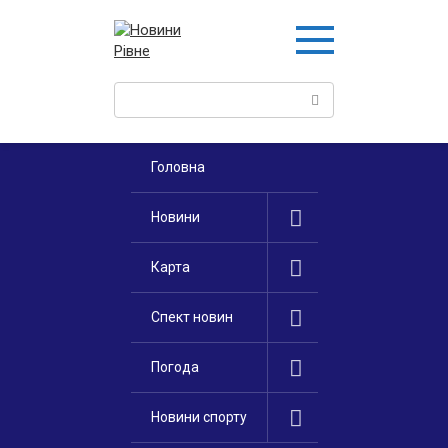
Перейти
к
контенту
Поиск:
Головна
Новини
Карта
Спект новин
Погода
Новини спорту