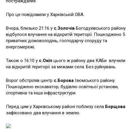
постраждалих.
Про це повідомили у Харківській ОВА.
Вчора, близько 21:16 у
с.Золочів
Богодухівського району
відбулося влучання на відкритій території. Пошкоджено 5
приватних домоволодінь, господарчу споруду та
енергомережі.
Також о 16:10 у
с.Окіп
цього ж району два КАБи влучили
на відкритій території за межами села. Без руйнувань.
Ворог обстріляв центр
с.Борова
Ізюмського району.
Пошкоджено екскаватор, будівлю освітньої установи,
спортивна та інша інфраструктури.
Перед цим у Харківському районі поблизу села
Борщова
зафіксовано два влучання в землю.