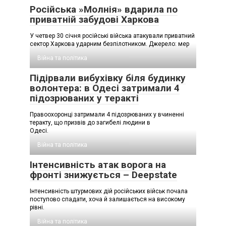
Російська »Молнія» вдарила по
приватній забудові Харкова
У четвер 30 січня російські війська атакували приватний
сектор Харкова ударним безпілотником. Джерело: мер
Війна та політика
Підірвали вибухівку біля будинку
волонтера: в Одесі затримали 4
підозрюваних у теракті
Правоохоронці затримали 4 підозрюваних у вчиненні
теракту, що призвів до загибелі людини в
Одесі.
Війна та політика
Інтенсивність атак ворога на
фронті знижується – Deepstate
Інтенсивність штурмових дій російських військ почала
поступово спадати, хоча й залишається на високому
рівні.
Війна та політика