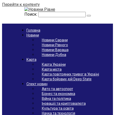
Перейти к контенту
Поиск:
Головна
Новини
Новини Сарани
Новини Рівного
Новини Вараша
Новини Дубна
Карта
Карта України
Карта міста
Карта повітряних тривог в Україні
Карта бойових дій Deep State
Спект новин
Авто та автоспорт
Бізнес та економіка
Війна та політика
Іноваціії та криптовалюта
Культура та освіта
Наука та технологія