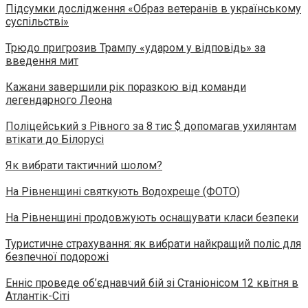
Підсумки дослідження «Образ ветеранів в українському
суспільстві»
Трюдо пригрозив Трампу «ударом у відповідь» за
введення мит
Кажани завершили рік поразкою від команди
легендарного Леона
Поліцейський з Рівного за 8 тис $ допомагав ухилянтам
втікати до Білорусі
Як вибрати тактичний шолом?
На Рівненщині святкують Водохреще (ФОТО)
На Рівненщині продовжують оснащувати класи безпеки
Туристичне страхування: як вибрати найкращий поліс для
безпечної подорожі
Енніс проведе об’єднавчий бій зі Станіонісом 12 квітня в
Атлантік-Сіті