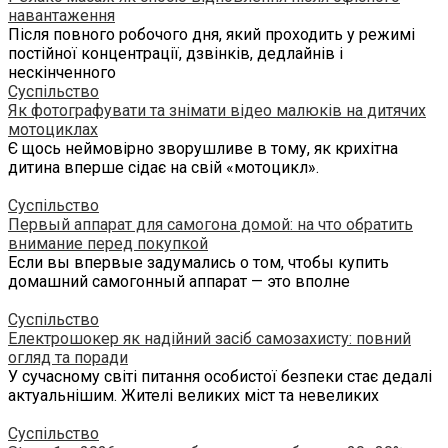
навантаження
Після повного робочого дня, який проходить у режимі
постійної концентрації, дзвінків, дедлайнів і
нескінченного
Суспільство
Як фотографувати та знімати відео малюків на дитячих
мотоциклах
Є щось неймовірно зворушливе в тому, як крихітна
дитина вперше сідає на свій «мотоцикл».
Суспільство
Первый аппарат для самогона домой: на что обратить
внимание перед покупкой
Если вы впервые задумались о том, чтобы купить
домашний самогонный аппарат — это вполне
Суспільство
Електрошокер як надійний засіб самозахисту: повний
огляд та поради
У сучасному світі питання особистої безпеки стає дедалі
актуальнішим. Жителі великих міст та невеликих
Суспільство