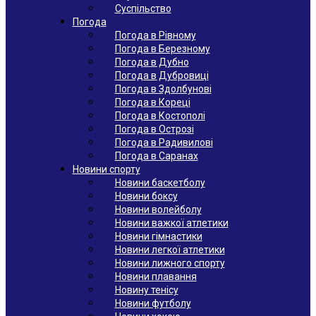
Суспільство
Погода
Погода в Рівному
Погода в Березному
Погода в Дубно
Погода в Дубровиці
Погода в Здолбунові
Погода в Кореці
Погода в Костополі
Погода в Острозі
Погода в Радивилові
Погода в Саранах
Новини спорту
Новини баскетболу
Новини боксу
Новини волейболу
Новини важкої атлетики
Новини гімнастики
Новини легкої атлетики
Новини лижного спорту
Новини плавання
Новину тенісу
Новини футболу