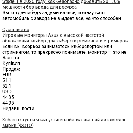
Stage 1 в 2026 году: как безопасно добавить 20–30%
мощности без вреда для ресурса
Вы когда-нибудь задумывались, почему ваш
автомобиль с завода не выдает все, на что способен
Суспільство
Игровые мониторы Asus с высокой частотой
обновления: выбор для киберспортсменов и стримеров
Если вы всерьез занимаетесь киберспортом или
стримингом, то прекрасно понимаете: монитор — это не
Валюта
Купівля
Продаж
EUR
51.1
52.1
USD
44.35
44.95
Недавні пости
Subaru готується випустити найважливіший автомобіль
марки (ФОТО)