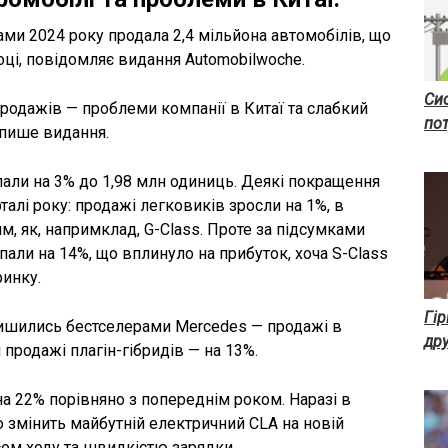
ми 2024 року продала 2,4 мільйона автомобілів, що
ці, повідомляє видання Automobilwoche.
Си
родажів — проблеми компанії в Китаї та слабкий
пот
 пише видання.
али на 3% до 1,98 млн одиниць. Деякі покращення
алі року: продажі легковиків зросли на 1%, в
 як, напримклад, G-Class. Проте за підсумками
али на 14%, що вплинуло на прибуток, хоча S-Class
ринку.
Гір
 лишились бестселерами Mercedes — продажі в
дру
 продажі плагін-гібридів — на 13%.
на 22% порівняно з попереднім роком. Наразі в
 змінить майбутній електричний CLA на новій
ом ходу та швидкістю зарядки.