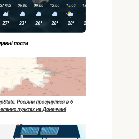
ЗАРАЗ
06:00
09:00
12:00
15:00
18:00
21:00
00:00
27°
23°
26°
28°
28°
27°
22°
18°
давні пости
pState: Росіяни просунулися в 6
елених пунктах на Донеччині