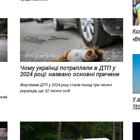
Кол
«В
Авто та автоспорт
Чому українці потрапляли в ДТП у
2024 році: названо основні причини
Жертвами ДТП у 2024 році стали понад три тисячі
українців, ще 32 тисячі осіб
який
У д
ТЕЦ