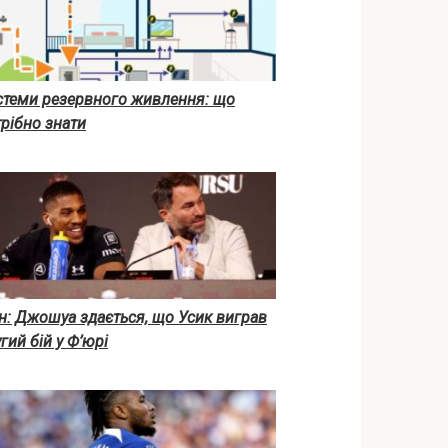
стеми резервного живлення: що
рібно знати
н: Джошуа здається, що Усик виграв
гий бій у Ф’юрі