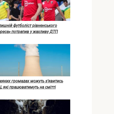
ишній футболіст рівненського
ереса» потрапив у жахливу ДТП
еяких громадах можуть з’явитись
, які працюватимуть на смітті