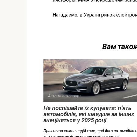
Нагадаємо, в Україні ринок електромо
Вам також
Авто та автоспорт
Не поспішайте їх купувати: п’ять
автомобілів, які швидше за інших
знеціняться у 2025 році
Практично кожен водій хоче, щоб його автомобіль 
тільки служив йому максимально довго, а