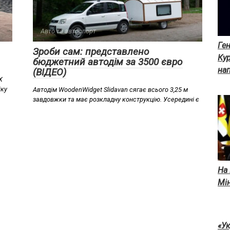
Авто та автоспорт
Ген
Зроби сам: представлено
Ку
бюджетний автодім за 3500 євро
на
(ВІДЕО)
X
іку
Автодім WoodenWidget Slidavan сягає всього 3,25 м
завдовжки та має розкладну конструкцію. Усередині є
На 
Мін
«Ук