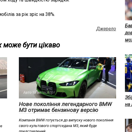
білів за рік зріс на 38%.
Бав
Джерело
дов
мож
 може бути цікаво
Авто та автоспорт
Збі
Нове покоління легендарного BMW
на 
M3 отримає бензинову версію
Компанія BMW готується до випуску нового покоління
свого культового спортседана M3, який буде
не
представлений