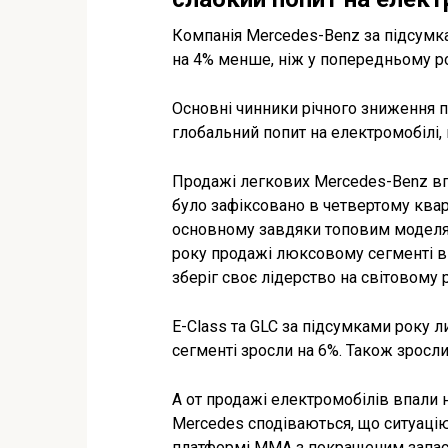
Компанія Mercedes-Benz за підсумка
на 4% менше, ніж у попередньому ро
Основні чинники річного зниження п
глобальний попит на електромобілі,
Продажі легкових Mercedes-Benz вп
було зафіксовано в четвертому кварт
основному завдяки топовим моделям,
року продажі люксовому сегменті вп
зберіг своє лідерство на світовому 
E-Class та GLC за підсумками року
сегменті зросли на 6%. Також зросли
А от продажі електромобілів впали 
Mercedes сподіваються, що ситуацію
платформі MMA з покращеним запас