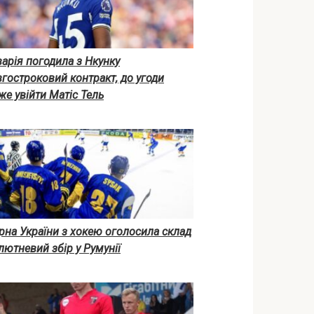
арія погодила з Нкунку
гостроковий контракт, до угоди
е увійти Матіс Тель
рна України з хокею оголосила склад
лютневий збір у Румунії