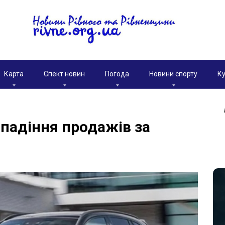
Карта
Спект новин
Погода
Новини спорту
Ку
 падіння продажів за