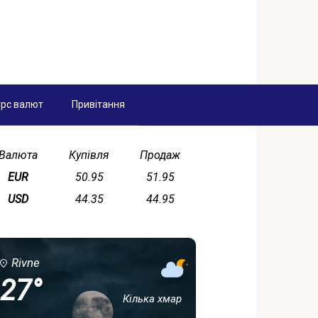
рс валют
Привітання
Валюта
Купівля
Продаж
EUR
50.95
51.95
USD
44.35
44.95
Rivne
27°
Кілька хмар