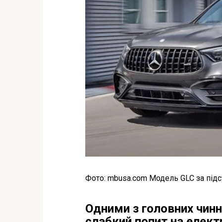
Фото: mbusa.com Модель GLC за пі
Одними з головних чин
слабкий попит на елект