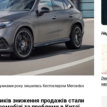
Не
Dee
нас
дсумками року лишилась бестселером Mercedes
ників зниження продажів стали
ромобілі та проблеми в Китаї.