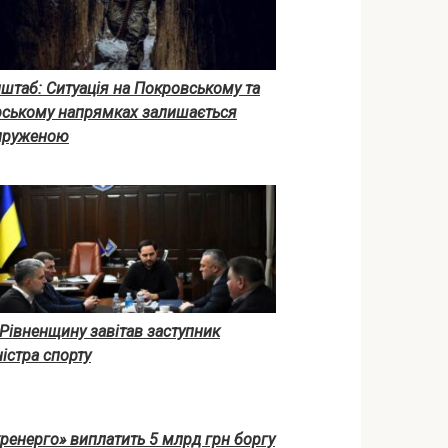
штаб: Ситуація на Покровському та
рському напрямках залишається
пруженою
Рівненщину завітав заступник
істра спорту
ренерго» виплатить 5 млрд грн боргу