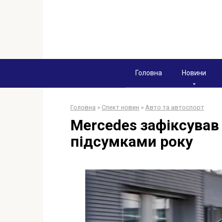
Перейти
к
контенту
Головна
Новини
Головна
»
Спект новин
»
Авто та автоспорт
Mercedes зафіксував
підсумками року