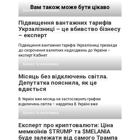
Вам також може бути цікаво
Бізнес та економіка
Підвищення вантажних тарифів
Укрзалізниці – це вбивство бізнесу
– експерт
Підвищення вантажних тарифів Укрзалізниці призведе
до скорочення валютних надходжень до України –
експерт Кабінет
Бізнес та економіка
Місяць без відключень світла.
Депутатка пояснила, як це
вдається
В Україні вже місяць не застосовують графіки
відключень світла – нардепка В Україні вже
Бізнес та економіка
Експерт про криптовалюти: Ціна
мемкоїнів $TRUMP та $MELANIA
буде залежати від самого Трампа