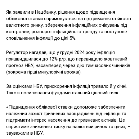
Як заявили в Нацбанку, рішення щодо підвищення
облікової ставки спрямовується на підтримання стійкості
валютного ринку, збереження інфляційних очікувань під
контролем, розворот інфляційного тренду та поступове
сповільнення інфляції до цілі 5%.
Регулятор нагадав, що у грудні 2024 року інфляція
пришвидшилася до 12% р/р, що перевищило жовтневий
прогноз НБУ, насамперед через дію тимчасових чинників
(зокрема гірші минулорічні врожаї).
За оцінками НБУ, прискорення інфляції тривало й у січні.
Також посилювався фундаментальний ціновий тиск.
«Підвищення облікової ставки допоможе забезпечити
належний захист гривневих заощаджень від інфляції та
підтримати інтерес населення до гривневих активів. Це
сприятиме зниженню тиску на валютний ринок та ціни», –
зауважили в НБУ.