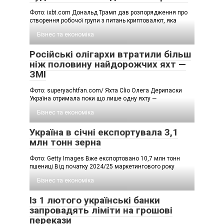
Фото: ixbt.com Дональд Трамп дав розпорядження про
створення робочої групи з питань криптовалют, яка
Бізнес та економіка
Російські олігархи втратили більш
ніж половину найдорожчих яхт —
ЗМІ
Фото: superyachtfan.com/ Яхта Clio Олега Дерипаски
Україна отримала поки що лише одну яхту —
Бізнес та економіка
Україна в січні експортувала 3,1
млн тонн зерна
Фото: Getty Images Вже експортовано 10,7 млн тонн
пшениці Від початку 2024/25 маркетингового року
Бізнес та економіка
Із 1 лютого українські банки
запровадять ліміти на грошові
перекази