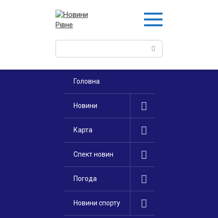
Перейти
к
контенту
Поиск:
Головна
Новини
Карта
Спект новин
Погода
Новини спорту