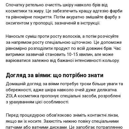
Спочатку ретельно очистіть шкіру навколо брів від
косметики та жиру. Це забезпечить кращу адгезію фарби
та рівномірне покриття. Потім акуратно змішайте фарбу з
оксигентом у пропорції, зазначеній в інструкції.
Наносьте суміш проти росту волосків, а потім розчісуйте
за напрямом росту спеціальною щіточкою. Це допоможе
рівномірно розподілити продукт по всій довжині брів. Час
витримки зазвичай становить 10-15 хвилин, але може
варіюватися залежно від бажаної інтенсивності кольору.
Догляд за віями: що потрібно знати
Домашній догляд за віями потребує трохи більше уваги та
обережності, адже шкіра навколо очей дуже делікатна.
ZOLA косметика пропонує спеціальні засоби, розроблені
з урахуванням цієї особливості.
Перед процедурою обов’язково зніміть контактні лінзи,
якщо ви їх носите. Захистіть нижню повіку спеціальними
патчами або ватними дисками. Це запобігає потраплянню