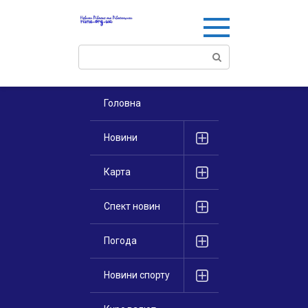
Перейти
к
контенту
Поиск:
Головна
Новини
Карта
Спект новин
Погода
Новини спорту