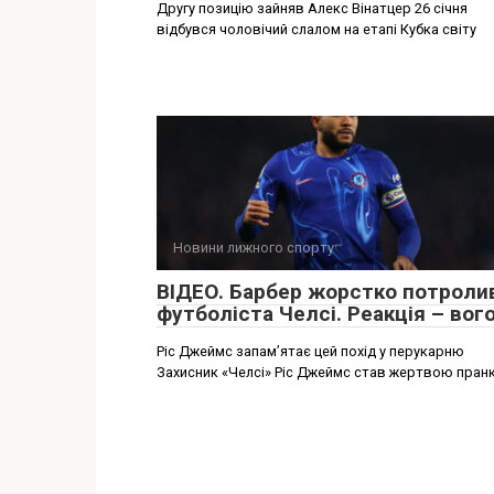
Другу позицію зайняв Алекс Вінатцер 26 січня
відбувся чоловічий слалом на етапі Кубка світу
Новини лижного спорту
ВІДЕО. Барбер жорстко потроли
футболіста Челсі. Реакція – вог
Ріс Джеймс запам’ятає цей похід у перукарню
Захисник «Челсі» Ріс Джеймс став жертвою пран