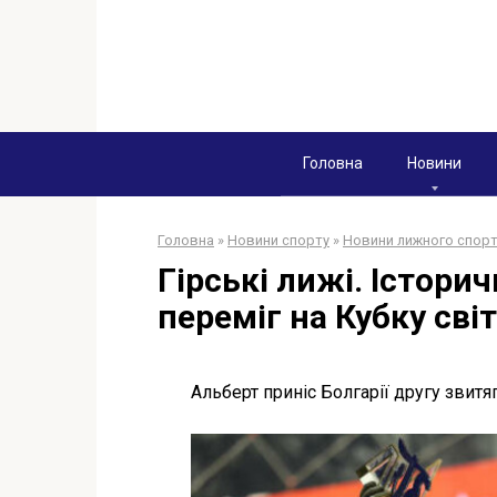
Перейти
к
контенту
Головна
Новини
Головна
»
Новини спорту
»
Новини лижного спор
Гірські лижі. Істори
переміг на Кубку сві
Альберт приніс Болгарії другу звитягу