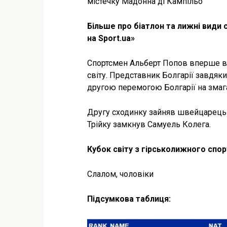
містечку Мадонна ді Кампільо
Більше про біатлон та лижні види 
на Sport.ua»
Спортсмен Альберт Попов вперше в 
світу. Представник Болгарії завдяки
другою перемогою Болгарії на змаг
Другу сходинку зайняв швейцарець Л
Трійку замкнув Самуель Колега.
Кубок світу з гірськолижного спор
Слалом, чоловіки
Підсумкова таблиця: