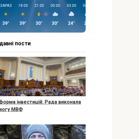
ЗАРАЗ
18:00
21:00
00:00
03:00
06:00
09:00
12:00
39°
39°
30°
30°
24°
22°
26°
27°
давні пости
форма інвестицій: Рада виконала
могу МВФ