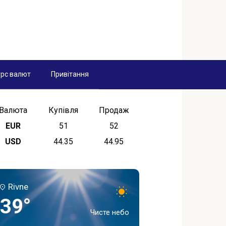
рс валют
Привітання
Валюта
Купівля
Продаж
EUR
51
52
USD
44.35
44.95
Rivne
39°
Чисте небо