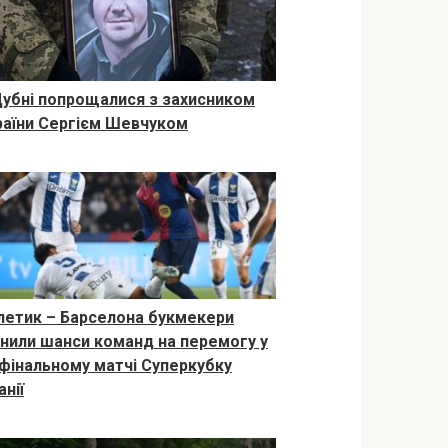
Дубні попрощалися з захисником
раїни Сергієм Шевчуком
летик – Барселона букмекери
інили шанси команд на перемогу у
вфінальному матчі Суперкубку
анії