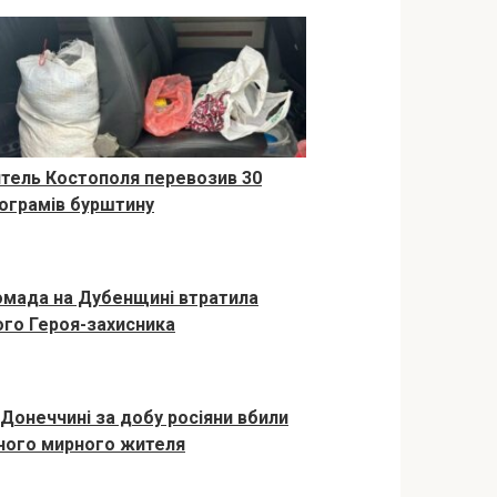
тель Костополя перевозив 30
лограмів бурштину
омада на Дубенщині втратила
ого Героя-захисника
 Донеччині за добу росіяни вбили
ного мирного жителя