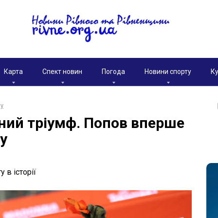
Карта
Спект новин
Погода
Новини спорту
Ку
ту
чний тріумф. Попов вперше
ту
 в історії