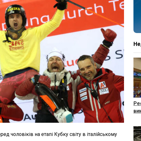
Не
Ре
ви
еред чоловіків на етапі Кубку світу в італійському