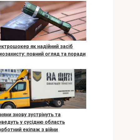
ектрошокер як надійний засіб
мозахисту: повний огляд та поради
вняни знову зустрінуть та
оведуть у сусідню область
орботний екіпаж з війни