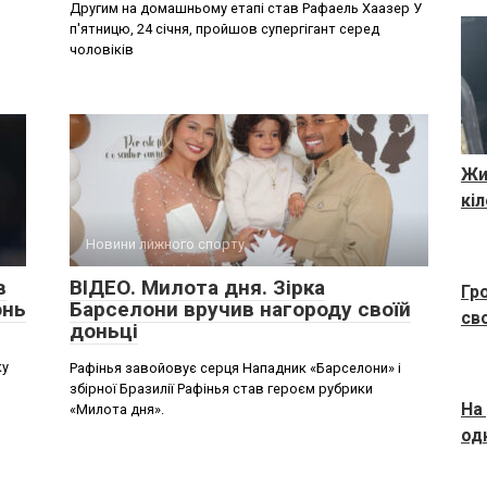
Другим на домашньому етапі став Рафаель Хаазер У
п'ятницю, 24 січня, пройшов супергігант серед
чоловіків
Жи
кі
Новини лижного спорту
в
ВІДЕО. Милота дня. Зірка
Гр
онь
Барселони вручив нагороду своїй
св
доньці
ку
Рафінья завойовує серця Нападник «Барселони» і
збірної Бразилії Рафінья став героєм рубрики
На
«Милота дня».
од