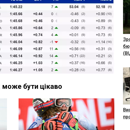
Зр
бю
(В
 може бути цікаво
Ви
пр