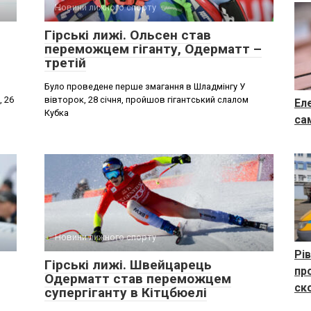
Новини лижного спорту
Гірські лижі. Ольсен став
переможцем гіганту, Одерматт –
третій
Було проведене перше змагання в Шладмінгу У
, 26
вівторок, 28 січня, пройшов гігантський слалом
Ел
Кубка
са
Новини лижного спорту
Рі
Гірські лижі. Швейцарець
пр
Одерматт став переможцем
ск
супергіганту в Кітцбюелі