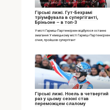
Новини лижного спорту
Гірські лижі. Гут-Бехрамі
тріумфувала в супергіганті,
Бріньоне – в топ-3
У місті Гарміш-Партенкірхен відбулося останнє
змагання У німецькому місті Гарміш-Партенкірхен
січня, пройшов супергігант
Новини лижного спорту
Гірські лижі. Ноель в четвертий
раз у цьому сезоні став
переможцем слалому