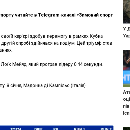
спорту читайте в Telegram-каналі «Зимовий спорт
У 
Ук
своїй кар'єрі здобув перемогу в рамках Кубка
 другій спробі здійнявся на подіум. Цей тріумф став
аннях.
оїк Мейяр, який програв лідеру 0.44 секунди.
ту
. 8 січня, Мадонна ді Кампільо (Італія)
Ат
оц
пі
Ісп