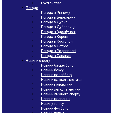
Суспільство
Погода
Погода в Рівному
Погода в Березному
Погода в Дубно
Погода в Дубровиці
Погода в Здолбунові
Погода в Кореці
Погода в Костополі
Погода в Острозі
Погода в Радивилові
Погода в Саранах
Новини спорту
Новини баскетболу
Новини боксу
Новини волейболу
Новини важкої атлетики
Новини гімнастики
Новини легкої атлетики
Новини лижного спорту
Новини плавання
Новину тенісу
Новини футболу