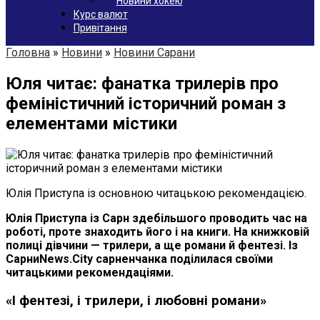
Новини хокею
Курс валют
Привітання
Головна
»
Новини
»
Новини Сарани
Юля читає: фанатка трилерів про
феміністичний історичний роман з
елементами містики
Юлія Приступа із основною читацькою рекомендацією.
Юлія Приступа із Сарн здебільшого проводить час на
роботі, проте знаходить його і на книги. На книжковій
полиці дівчини — трилери, а ще романи й фентезі. Із
СарниNews.City сарненчанка поділилася своїми
читацькими рекомендаціями.
«І фентезі, і трилери, і любовні романи»