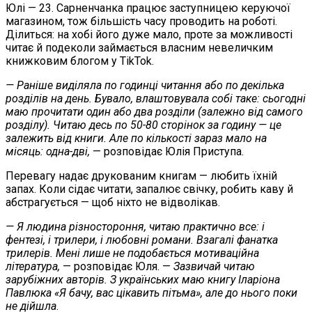
Юлі — 23. Сарненчанка працює заступницею керуючої
магазином, тож більшість часу проводить на роботі.
Ділиться: на хобі його дуже мало, проте за можливості
читає й подеколи займається власним невеличким
книжковим блогом у TikTok.
— Раніше виділяла по годинці читання або по декілька
розділів на день. Бувало, влаштовувала собі таке: сьогодні
маю прочитати один або два розділи (залежно від самого
розділу). Читаю десь по 50-80 сторінок за годину — це
залежить від книги. Але по кількості зараз мало на
місяць: одна-дві,
— розповідає Юлія Приступа.
Перевагу надає друкованим книгам — любить їхній
запах. Коли сідає читати, запалює свічку, робить каву й
абстрагується — щоб ніхто не відволікав.
— Я людина різностороння, читаю практично все: і
фентезі, і трилери, і любовні романи. Взагалі фанатка
трилерів. Мені лише не подобається мотиваційна
література,
— розповідає Юля. —
Зазвичай читаю
зарубіжних авторів. З українських маю книгу Іларіона
Павлюка «Я бачу, вас цікавить пітьма», але до нього поки
не дійшла
.