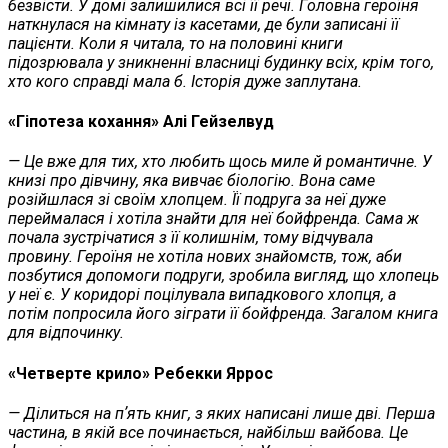
безвісти. У домі залишилися всі її речі. Головна героїня
наткнулася на кімнату із касетами, де були записані її
пацієнти. Коли я читала, то на половині книги
підозрювала у зникненні власниці будинку всіх, крім того,
хто кого справді мала б. Історія дуже заплутана.
«Гіпотеза кохання» Алі Гейзелвуд
— Це вже для тих, хто любить щось миле й романтичне. У
книзі про дівчину, яка вивчає біологію. Вона саме
розійшлася зі своїм хлопцем. Її подруга за неї дуже
переймалася і хотіла знайти для неї бойфренда. Сама ж
почала зустрічатися з її колишнім, тому відчувала
провину. Героїня не хотіла нових знайомств, тож, аби
позбутися допомоги подруги, зробила вигляд, що хлопець
у неї є. У коридорі поцілувала випадкового хлопця, а
потім попросила його зіграти її бойфренда. Загалом книга
для відпочинку.
«Четверте крило» Ребекки Яррос
— Ділиться на пʼять книг, з яких написані лише дві. Перша
частина, в якій все починається, найбільш вайбова. Це