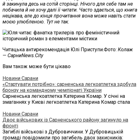
й закинула десь на сотій сторінці. Нічого для себе там не
побачила й не хочу далі її читати. Часто здається, що книга
нецікава, але до кінця прочитання вона може навіть стати
моєю улюбленою. Тут не так.
Читацька антирекомендація Юлі Приступи.Фото:
Колаж
— СарниNews.City
Вам також може бути цікаво
Новини Сарани
«Стартувати потрібно»: сарненська легкоатлетка здобула
бронзу на командному чемпіонаті України
Сарненська легкоатлетка Катерина Комар. У січні на
змаганнях у Києві легкоатлетка Катерина Комар стала
Новини Сарани
Двоє військових із Сарненського району загинуло на
фронті
Загиблі військові з Дубровиччини. У Дубровицькій
громаді повідомили про загибель двох захисників: