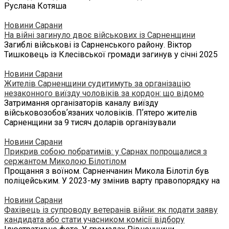
Руслана Котяша
Новини Сарани
На війні загинуло двоє військових із Сарненщини
Загиблі військові із Сарненського району. Віктор
Тишковець із Клесівської громади загинув у січні 2025
Новини Сарани
Жителів Сарненщини судитимуть за організацію
незаконного виїзду чоловіків за кордон: що відомо
Затримання організаторів каналу виїзду
військовозобовʼязаних чоловіків. Пʼятеро жителів
Сарненщини за 9 тисяч доларів організували
Новини Сарани
Прикрив собою побратимів: у Сарнах попрощалися з
сержантом Миколою Білотілом
Прощання з воїном. Сарненчанин Микола Білотіл був
поліцейським. У 2023-му змінив варту правопорядку на
Новини Сарани
Фахівець із супроводу ветеранів війни: як подати заяву
кандидата або стати учасником комісії відбору