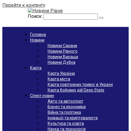
Перейти к контенту
Поиск:
Головна
Новини
Новини Сарани
Новини Рівного
Новини Вараша
Новини Дубна
Карта
Карта України
Карта міста
Карта повітряних тривог в Україні
Карта бойових дій Deep State
Спект новин
Авто та автоспорт
Бізнес та економіка
Війна та політика
Іноваціії та криптовалюта
Культура та освіта
Наука та технологія