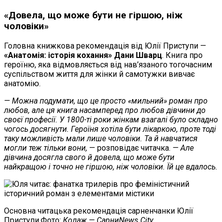
«Довела, що може бути не гіршою, ніж
чоловіки»
Головна книжкова рекомендація від Юлії Приступи —
«Анатомія: історія кохання» Дани Шварц
. Книга про
героїню, яка відмовляється від нав’язаного тогочасним
суспільством життя для жінки й самотужки вивчає
анатомію.
— Можна подумати, що це просто «мильний» роман про
любов, але ця книга насамперед про любов дівчини до
своєї професії. У 1800-ті роки жінкам взагалі було складно
чогось досягнути. Героїня хотіла бути лікаркою, проте тоді
таку можливість мали лише чоловіки. Та й навчатися
могли теж тільки вони,
— розповідає читачка.
— Але
дівчина досягла свого й довела, що може бути
найкращою і точно не гіршою, ніж чоловіки. Їй це вдалось.
Основна читацька рекомендація сарненчанки Юлії
Приступи.Фото:
Колаж — СарниNews.City