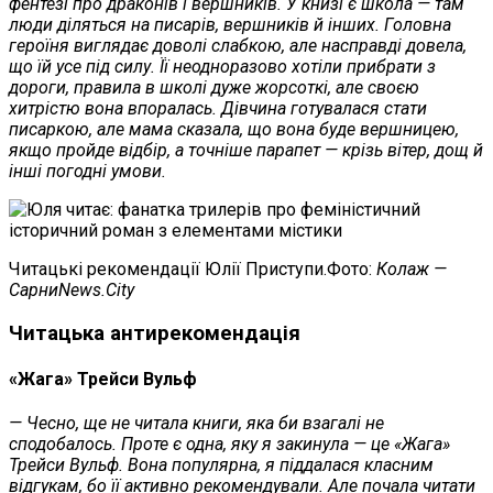
фентезі про драконів і вершників. У книзі є школа — там
люди діляться на писарів, вершників й інших. Головна
героїня виглядає доволі слабкою, але насправді довела,
що їй усе під силу. Її неодноразово хотіли прибрати з
дороги, правила в школі дуже жорсоткі, але своєю
хитрістю вона впоралась. Дівчина готувалася стати
писаркою, але мама сказала, що вона буде вершницею,
якщо пройде відбір, а точніше парапет — крізь вітер, дощ й
інші погодні умови.
Читацькі рекомендації Юлії Приступи.Фото:
Колаж —
СарниNews.City
Читацька антирекомендація
«Жага» Трейси Вульф
— Чесно, ще не читала книги, яка би взагалі не
сподобалось. Проте є одна, яку я закинула — це «Жага»
Трейси Вульф. Вона популярна, я піддалася класним
відгукам, бо її активно рекомендували. Але почала читати