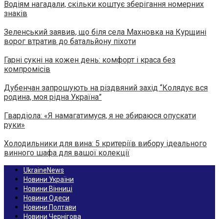
Водіям нагадали, скільки коштує зберігання номерних
знаків
Зеленський заявив, що біля села Махновка на Курщині
ворог втратив до батальйону піхоти
Гарні сукні на кожен день: комфорт і краса без
компромісів
Дубенчан запрошують на різдвяний захід “Колядує вся
родина, моя рідна Україна”
Гвардіола: «Я намагатимуся, я не збираюся опускати
руки»
Холодильники для вина: 5 критеріїв вибору ідеального
винного шафа для вашої колекції
UkraineNews
Новини України
Новини Вінниці
Новини Одеси
Новини Полтави
Новини Чернігова