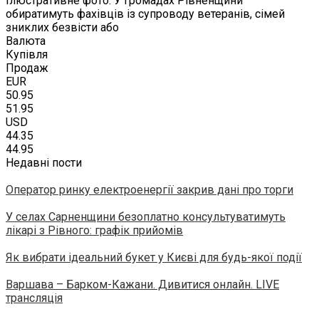
Ілюстративне фото. У громадах Рівненщини
обиратимуть фахівців із супроводу ветеранів, сімей
зниклих безвісти або
Валюта
Купівля
Продаж
EUR
50.95
51.95
USD
44.35
44.95
Недавні пости
Оператор ринку електроенергії закрив дані про торги
У селах Сарненщини безоплатно консультуватимуть
лікарі з Рівного: графік прийомів
Як вибрати ідеальний букет у Києві для будь-якої події
Варшава – Барком-Кажани. Дивитися онлайн. LIVE
трансляція