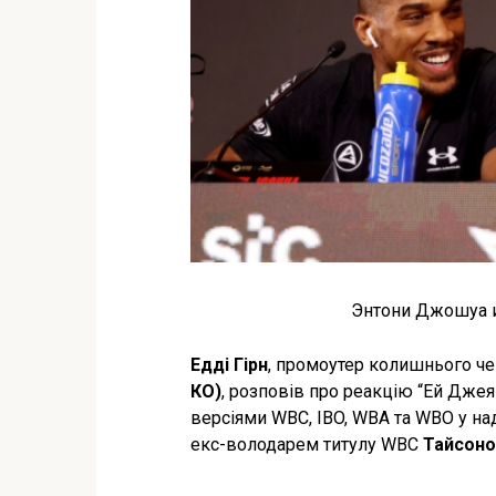
Энтони Джошуа и
Едді Гірн
, промоутер колишнього че
КО)
, розповів про реакцію “Ей Джея
версіями WBC, IBO, WBA та WBO у на
екс-володарем титулу WBC
Тайсоно