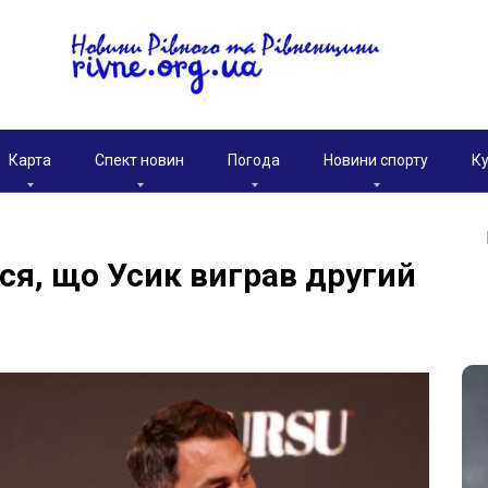
Карта
Спект новин
Погода
Новини спорту
Ку
ся, що Усик виграв другий