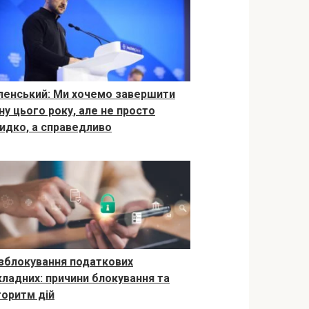
ленський: Ми хочемо завершити
йну цього року, але не просто
идко, а справедливо
зблокування податкових
кладних: причини блокування та
горитм дій