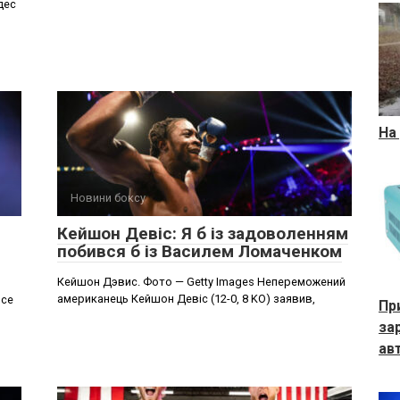
дес
На
Новини боксу
Кейшон Девіс: Я б із задоволенням
побився б із Василем Ломаченком
Кейшон Дэвис. Фото — Getty Images Непереможений
американець Кейшон Девіс (12-0, 8 KO) заявив,
осе
Пр
за
ав