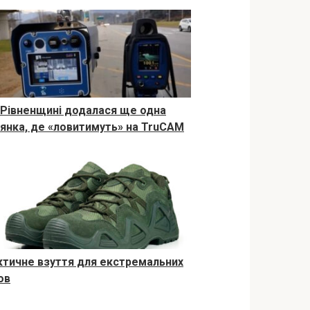
 Рівненщині додалася ще одна
лянка, де «ловитимуть» на TruCAM
ктичне взуття для екстремальних
ов