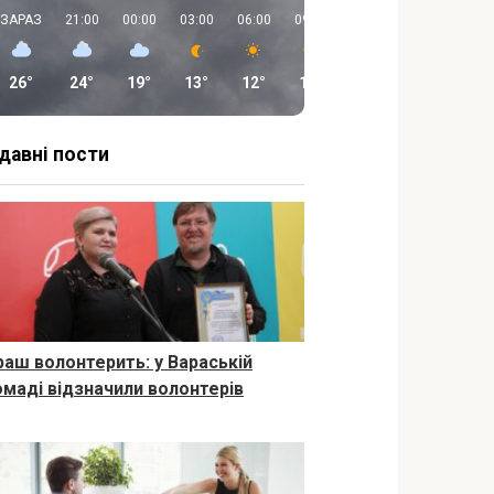
ЗАРАЗ
21:00
00:00
03:00
06:00
09:00
12:00
15:00
26°
24°
19°
13°
12°
19°
23°
26°
давні пости
раш волонтерить: у Вараській
омаді відзначили волонтерів