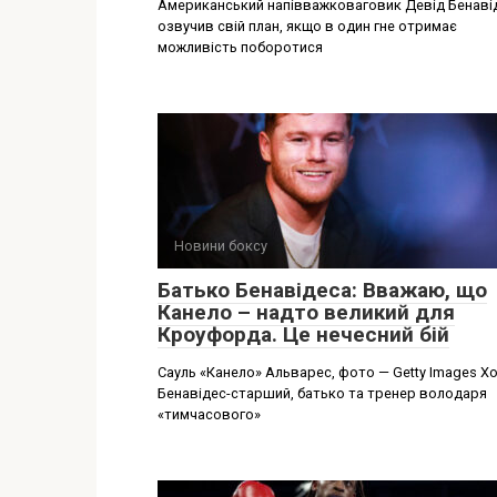
Американський напівважковаговик Девід Бенаві
озвучив свій план, якщо в один гне отримає
можливість поборотися
Новини боксу
Батько Бенавідеса: Вважаю, що
Канело – надто великий для
Кроуфорда. Це нечесний бій
Сауль «Канело» Альварес, фото — Getty Images Х
Бенавідес-старший, батько та тренер володаря
«тимчасового»