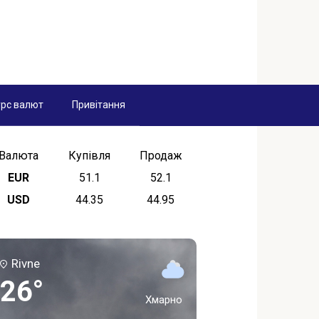
рс валют
Привітання
Валюта
Купівля
Продаж
EUR
51.1
52.1
USD
44.35
44.95
Rivne
26°
Хмарно