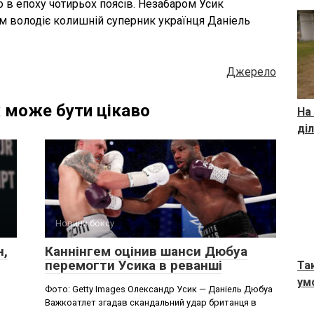
о в епоху чотирьох поясів. Незабаром Усик
ним володіє колишній суперник українця Даніель
Джерело
 може бути цікаво
На
ді
Новини боксу
н,
Каннінгем оцінив шанси Дюбуа
перемогти Усика в реванші
Та
ум
Фото: Getty Images Олександр Усик — Даніель Дюбуа
Важкоатлет згадав скандальний удар британця в