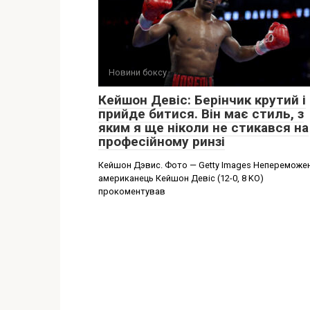
Новини боксу
Кейшон Девіс: Берінчик крутий і
прийде битися. Він має стиль, з
яким я ще ніколи не стикався на
професійному ринзі
Кейшон Дэвис. Фото — Getty Images Непереможе
американець Кейшон Девіс (12-0, 8 KO)
прокоментував