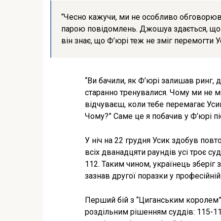
“Чесно кажучи, ми не особливо обговорюв
парою повідомлень. Джошуа здається, що 
він знає, що Ф’юрі теж не зміг перемогти У
“Ви бачили, як Ф’юрі залишав ринг, д
старанно тренувалися. Чому ми не м
відчуваєш, коли тебе перемагає Усик
Чому?” Саме це я побачив у Ф’юрі пі
У ніч на 22 грудня Усик здобув пов
всіх дванадцяти раундів усі троє су
112. Таким чином, українець зберіг з
зазнав другої поразки у професійній 
Перший бій з “Циганським королем” (
роздільним рішенням суддів: 115-11