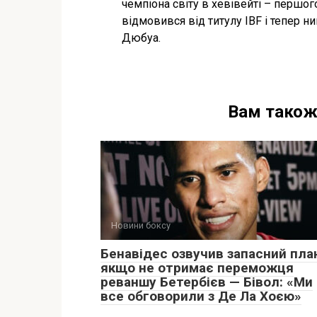
чемпіона світу в хевівейті – першог
відмовився від титулу IBF і тепер 
Дюбуа.
Вам також
Новини боксу
Бенавідес озвучив запасний пла
якщо не отримає переможця
реваншу Бетербієв — Бівол: «Ми
все обговорили з Де Ла Хоєю»