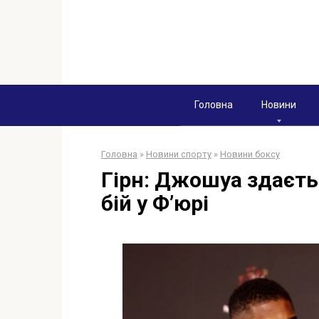
Перейти
к
контенту
Головна
Новини
Головна
»
Новини спорту
»
Новини боксу
Гірн: Джошуа здаєть
бій у Ф’юрі