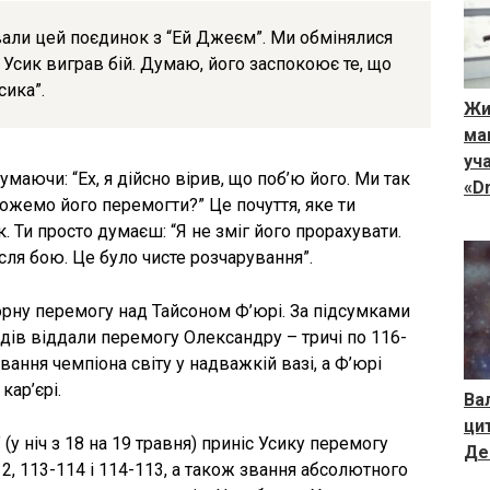
али цей поєдинок з “Ей Джеєм”. Ми обмінялися
Усик виграв бій. Думаю, його заспокоює те, що
сика”.
Жи
ма
уч
умаючи: “Ех, я дійсно вірив, що поб’ю його. Ми так
«D
ожемо його перемогти?” Це почуття, яке ти
. Ти просто думаєш: “Я не зміг його прорахувати.
сля бою. Це було чисте розчарування”.
торну перемогу над Тайсоном Ф’юрі. За підсумками
ддів віддали перемогу Олександру – тричі по 116-
вання чемпіона світу у надважкій вазі, а Ф’юрі
кар’єрі.
Ва
ци
у ніч з 18 на 19 травня) приніс Усику перемогу
Де
2, 113-114 і 114-113, а також звання абсолютного