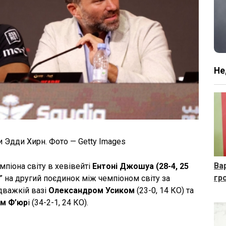
Не
 Эдди Хирн. Фото — Getty Images
Ва
мпіона світу в хевівейті
Ентоні Джошуа (28-4, 25
гр
” на другий поєдинок між чемпіоном світу за
дважкій вазі
Олександром Усиком
(23-0, 14 КО) та
м Ф’юр
і (34-2-1, 24 КО).