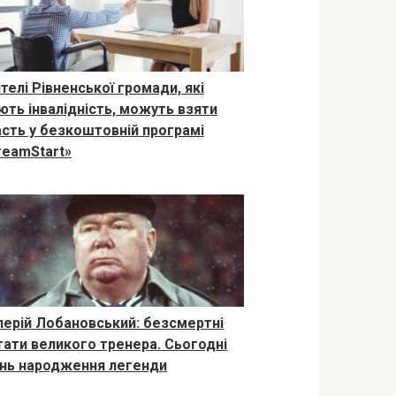
телі Рівненської громади, які
ють інвалідність, можуть взяти
асть у безкоштовній програмі
reamStart»
лерій Лобановський: безсмертні
тати великого тренера. Сьогодні
нь народження легенди