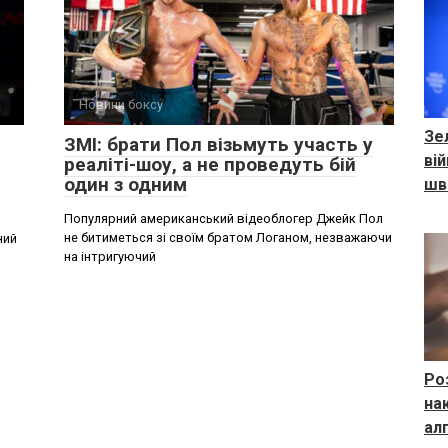
Новини боксу
Зе
ЗМІ: брати Пол візьмуть участь у
ві
реаліті-шоу, а не проведуть бій
один з одним
шв
Популярний американський відеоблогер Джейк Пол
не битиметься зі своїм братом Логаном, незважаючи
ний
на інтригуючий
Ро
на
ал