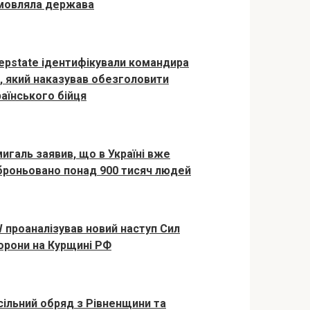
мовляла держава
epstate ідентифікували командира
, який наказував обезголовити
раїнського бійця
игаль заявив, що в Україні вже
броньовано понад 900 тисяч людей
W проаналізував новий наступ Сил
орони на Курщині РФ
сільний обряд з Рівненщини та