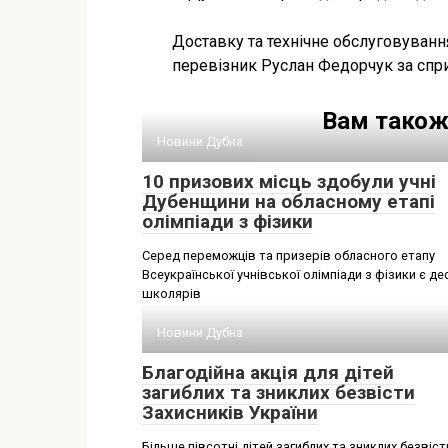
Доставку та технічне обслуговуванн
перевізник Руслан Федорчук за сприя
Вам також
Новини Дубна
10 призових місць здобули учні
Дубенщини на обласному етапі
олімпіади з фізики
Серед переможців та призерів обласного етапу
Всеукраїнської учнівської олімпіади з фізики є де
школярів
Новини Дубна
Благодійна акція для дітей
загиблих та зниклих безвісти
Захисників України
Більше півсотні дітей загиблих та зниклих безвіст