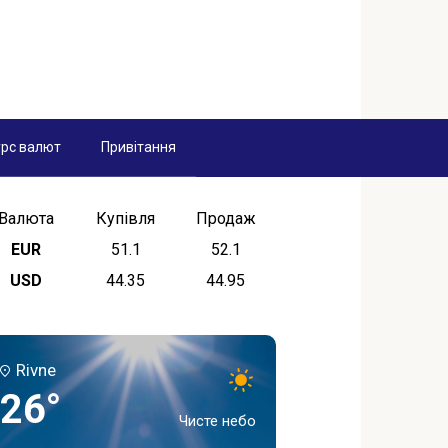
рс валют
Привітання
Валюта
Купівля
Продаж
EUR
51.1
52.1
USD
44.35
44.95
Rivne
26°
Чисте небо