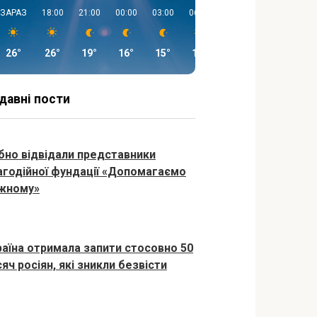
ЗАРАЗ
18:00
21:00
00:00
03:00
06:00
09:00
12:00
26°
26°
19°
16°
15°
13°
20°
26°
давні пости
бно відвідали представники
агодійної фундації «Допомагаємо
жному»
раїна отримала запити стосовно 50
яч росіян, які зникли безвісти