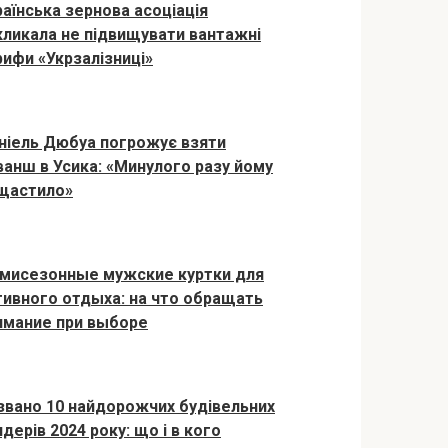
раїнська зернова асоціація
кликала не підвищувати вантажні
рифи «Укрзалізниці»
ніель Дюбуа погрожує взяти
ванш в Усика: «Минулого разу йому
щастило»
мисезонные мужские куртки для
тивного отдыха: на что обращать
имание при выборе
звано 10 найдорожчих будівельних
дерів 2024 року: що і в кого