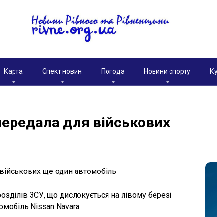
Карта
Спект новин
Погода
Новини спорту
Ку
ередала для військових
озділів ЗСУ, що дислокується на лівому березі
омобіль Nissan Navara.