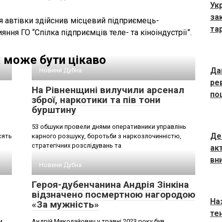
Ук
за
я автівки здійснив місцевий підприємець-
та
ння ГО “Спілка підприємців теле- та кіноіндустрії”.
 може бути цікаво
Да
Новини Дубна
ре
На Рівненщині вилучили арсенал
по
зброї, наркотики та пів тони
бурштину
53 обшуки провели днями оперативники управлінь
Де
сять
карного розшуку, боротьби з наркозлочинністю,
стратегічних розслідувань та
ак
вн
Новини Дубна
Героя-дубенчанина Андрія Зінкіна
відзначено посмертною нагородою
На
«За мужність»
тен
и
Андрій Миколайович у травні 2023 року був