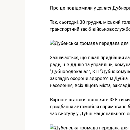
Про це повідомили у
дописі
Дубнора
Так, сьогодні, 30 грудня, міський г
транспортний засіб військовослужб
Зазначається, що пікап придбаний з
ради, її відділів та управлінь, ком
“Дубноводоканал”, КП “Дубнокомунен
закладів охорони здоров’я м.Дубна, 
населення, всіх ліцеїв міста, заклад
Вартість автівки становить 338 тисяч
придбання автомобіля спрямовано бла
час виступу у Дубні Національного 