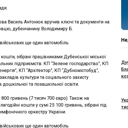
ди.
олова Василь Антонюк вручив ключі та документи на
овцю, дубенчанину Володимиру Б.
Не
а кошти, зібрані працівниками Дубенської міської
Ду
унальних підприємств: КП “Зелене господарство”, КП
Бл
ергія”, КП “Архітектор”, КП “Дубномістобуд”,
ко
закладів культури та соціального захисту
ів дошкільної та позашкільної освіти.
 800 гривень (7 тисяч 700 євро). Також на
Ук
годійні кошти у сумі 25 100 гривень, зібрані під
тис
симфонічного оркестру України.