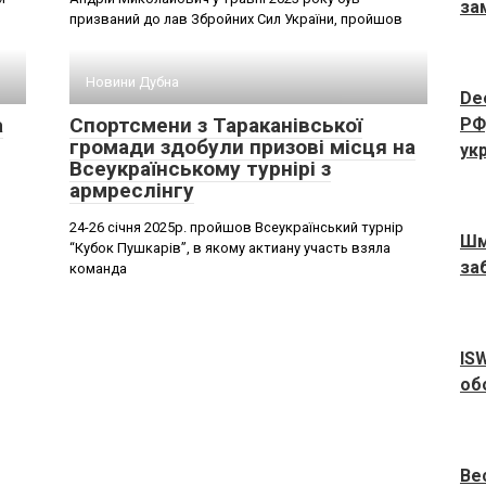
за
призваний до лав Збройних Сил України, пройшов
Новини Дубна
De
а
Спортсмени з Тараканівської
РФ
громади здобули призові місця на
ук
Всеукраїнському турнірі з
армреслінгу
24-26 січня 2025р. пройшов Всеукраїнський турнір
Шм
“Кубок Пушкарів”, в якому актиану участь взяла
за
команда
IS
об
Ве