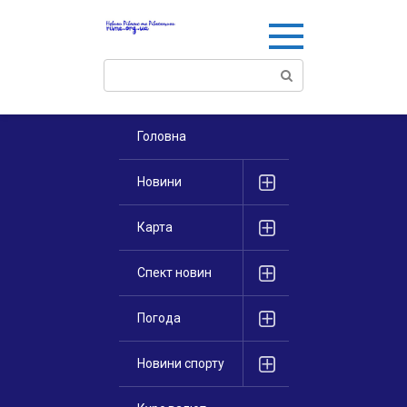
Перейти
к
контенту
Поиск:
Головна
Новини
Карта
Спект новин
Погода
Новини спорту