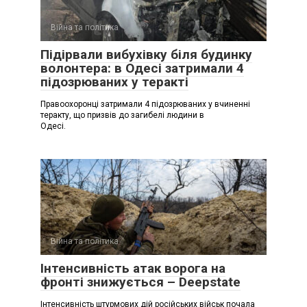
Війна та політика
Підірвали вибухівку біля будинку
волонтера: в Одесі затримали 4
підозрюваних у теракті
Правоохоронці затримали 4 підозрюваних у вчиненні
теракту, що призвів до загибелі людини в
Одесі.
Війна та політика
Інтенсивність атак ворога на
фронті знижується – Deepstate
Інтенсивність штурмових дій російських військ почала