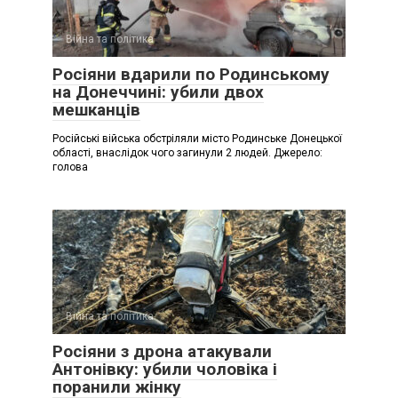
Війна та політика
Росіяни вдарили по Родинському
на Донеччині: убили двох
мешканців
Російські війська обстріляли місто Родинське Донецької
області, внаслідок чого загинули 2 людей. Джерело:
голова
Війна та політика
Росіяни з дрона атакували
Антонівку: убили чоловіка і
поранили жінку