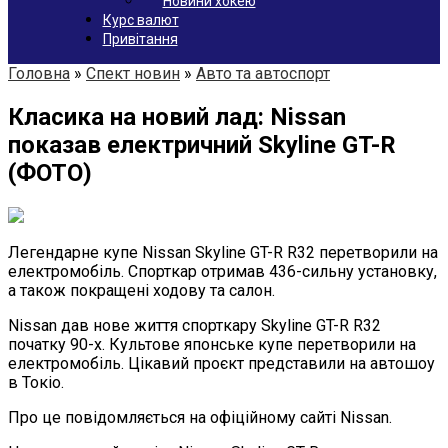
Новини хокею
Курс валют
Привітання
Головна
»
Спект новин
»
Авто та автоспорт
Класика на новий лад: Nissan
показав електричний Skyline GT-R
(ФОТО)
Легендарне купе Nissan Skyline GT-R R32 перетворили на
електромобіль. Спорткар отримав 436-сильну установку,
а також покращені ходову та салон.
Nissan дав нове життя спорткару Skyline GT-R R32
початку 90-х. Культове японське купе перетворили на
електромобіль. Цікавий проєкт представили на автошоу
в Токіо.
Про це повідомляється на офіційному сайті Nissan.