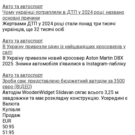
Авто та автоспорт
Чому українці потрапляли в ДТП у 2024 році: названо
основні причини
Жертвами ДТП у 2024 році стали понад три тисячі
українців, ще 32 тисячі осіб
Авто та автоспорт
В Україну привезли один із найшвидших кросоверів у
світі
В Україну привезли новий кросовер Aston Martin DBX
2025. Знімки автомобіля з’явилися в Instagram-пабліку
Авто та автоспорт
Зроби сам: представлено бюджетний автодім за 3500
євро (ВІДЕО)
Автодім WoodenWidget Slidavan сягає всього 3,25 м
завдовжки та має розкладну конструкцію. Усередині є
Валюта
Купівля
Продаж
EUR
50.95
51.95