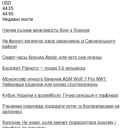
USD
44.35
44.95
Недавні пости
Ітаума оцінив можливість бою з Усиком
На фронті загинуло двоє захисників із Сарненського
району
Смарт-часы бренда Apple: для чего они нужны
Бюджет Рівного — понад 3,6 мільярда
Монокуляр нічного бачення AGM Wolf 7 Pro NW1:
Найкраще рішення для нічних спостережень
Кубок України з волейболу. Гучна сенсація у півфіналі
Рівнянин планував підірвати потяг із боєприпасами на
залізниці
Калініна: Не знаю, коли зможу повернутися додому і
стрибаю по турнірах