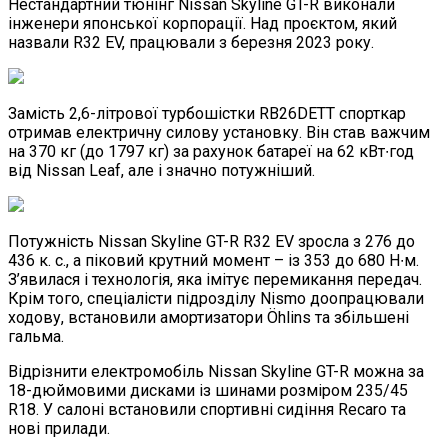
Нестандартний тюнінг Nissan Skyline GT-R виконали
інженери японської корпорації. Над проєктом, який
назвали R32 EV, працювали з березня 2023 року.
Замість 2,6-літрової турбошістки RB26DETT спорткар
отримав електричну силову установку. Він став важчим
на 370 кг (до 1797 кг) за рахунок батареї на 62 кВт∙год
від Nissan Leaf, але і значно потужніший.
Потужність Nissan Skyline GT-R R32 EV зросла з 276 до
436 к. с., а піковий крутний момент – із 353 до 680 Н∙м.
З’явилася і технологія, яка імітує перемикання передач.
Крім того, спеціалісти підрозділу Nismo доопрацювали
ходову, встановили амортизатори Öhlins та збільшені
гальма.
Відрізнити електромобіль Nissan Skyline GT-R можна за
18-дюймовими дисками із шинами розміром 235/45
R18. У салоні встановили спортивні сидіння Recaro та
нові прилади.