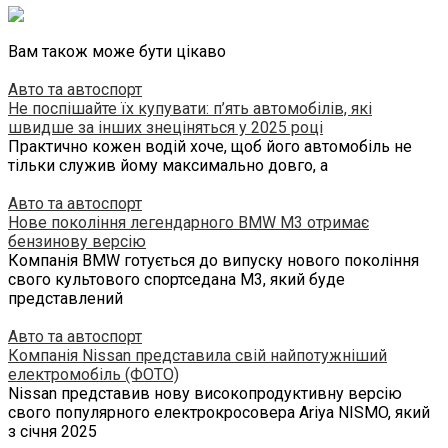
Вам також може бути цікаво
Авто та автоспорт
Не поспішайте їх купувати: п’ять автомобілів, які
швидше за інших знеціняться у 2025 році
Практично кожен водій хоче, щоб його автомобіль не
тільки служив йому максимально довго, а
Авто та автоспорт
Нове покоління легендарного BMW M3 отримає
бензинову версію
Компанія BMW готується до випуску нового покоління
свого культового спортседана M3, який буде
представлений
Авто та автоспорт
Компанія Nissan представила свій найпотужніший
електромобіль (ФОТО)
Nissan представив нову високопродуктивну версію
свого популярного електрокросовера Ariya NISMO, який
з січня 2025