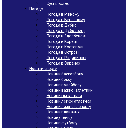
Суспільство
Погода
Погода в Рівному
Погода в Березному
Погода в Дубно
Погода в Дубровиці
Погода в Здолбунові
Погода в Кореці
Погода в Костополі
Погода в Острозі
Погода в Радивилові
Погода в Саранах
Новини спорту
Новини баскетболу
Новини боксу
Новини волейболу
Новини важкої атлетики
Новини гімнастики
Новини легкої атлетики
Новини лижного спорту
Новини плавання
Новину тенісу
Новини футболу