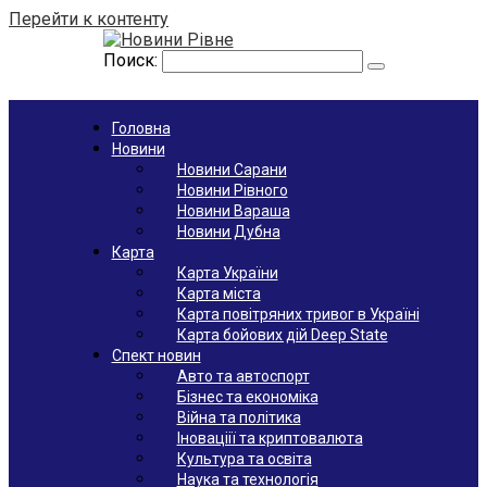
Перейти к контенту
Поиск:
Головна
Новини
Новини Сарани
Новини Рівного
Новини Вараша
Новини Дубна
Карта
Карта України
Карта міста
Карта повітряних тривог в Україні
Карта бойових дій Deep State
Спект новин
Авто та автоспорт
Бізнес та економіка
Війна та політика
Іноваціії та криптовалюта
Культура та освіта
Наука та технологія