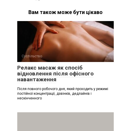
Вам також може бути цікаво
Суспільство
Релакс масаж як спосіб
відновлення після офісного
навантаження
Після повного робочого дня, який проходить у режимі
постійної концентрації, дзвінків, дедлайнів і
нескінченного