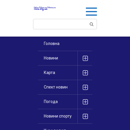
Перейти
к
контенту
Поиск:
Головна
Новини
Карта
Спект новин
Погода
Новини спорту