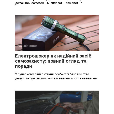
домашний самогонный аппарат — это вполне
Суспільство
Електрошокер як надійний засіб
самозахисту: повний огляд та
поради
У сучасному світі питання особистої безпеки стає
дедалі актуальнішим. Жителі великих міст та невеликих